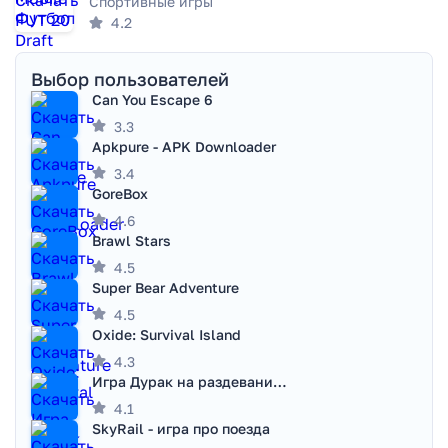
Спортивные игры
4.2
Выбор пользователей
Can You Escape 6
3.3
Apkpure - APK Downloader
3.4
GoreBox
4.6
Brawl Stars
4.5
Super Bear Adventure
4.5
Oxide: Survival Island
4.3
Игра Дурак на раздевание - Правила игры
4.1
SkyRail - игра про поезда