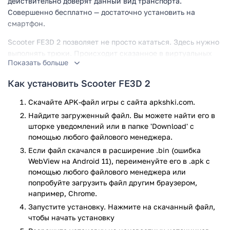
действительно доверят данный вид транспорта.
Совершенно бесплатно — достаточно установить на
смартфон.
Scooter FE3D 2 позволяет не просто кататься. Здесь нужно
выполнять трюки. Происходит сказанное в виртуальных
Показать больше
скейт-парках. Надоели площадки, сделанные
разработчиками? Не проблема. Есть специальный
Как установить Scooter FE3D 2
редактор для создания собственных.
Скачайте APK-файл игры с сайта apkshki.com.
К слову, в Scooter FE3D 2 настраивается все. Хотите
Найдите загруженный файл. Вы можете найти его в
перекрасить скутер? Пожалуйста. Кроме того, меняются
шторке уведомлений или в папке 'Download' с
его детали. С персонажем аналогичная история. Во-
помощью любого файлового менеджера.
первых, их здесь несколько. Берите близкого по духу.
Если файл скачался в расширение .bin (ошибка
Во-вторых, героя можно одеть во что угодно. В любом
WebView на Android 11), переименуйте его в .apk с
стиле. На выбор десятки головных уборов, ботинок,
помощью любого файлового менеджера или
аксессуаров и так далее. Также доступна прокачка
попробуйте загрузить файл другим браузером,
умений. Способности аватара растут — по мере
например, Chrome.
накопления опыта.
Запустите установку. Нажмите на скачанный файл,
чтобы начать установку
Scooter FE3D 2 предлагает 3 режима. Самый свободный из