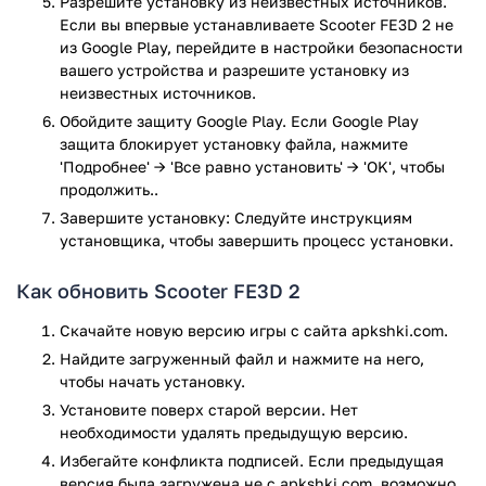
Разрешите установку из неизвестных источников.
них - "Free Mode". Он идеален, чтобы расслабиться. Нет
Если вы впервые устанавливаете Scooter FE3D 2 не
никаких временных ограничений. Катайтесь в свое
из Google Play, перейдите в настройки безопасности
удовольствие — где и сколько хотите.
вашего устройства и разрешите установку из
Другое дело "S-C-O-O-T". В нем придется совершать
неизвестных источников.
определенные трюки. Иначе победить невозможно.
Обойдите защиту Google Play. Если Google Play
Помимо прочего, имеется "Аркада". Геймерам дается 3
защита блокирует установку файла, нажмите
минуты на сбор максимального количества баллов.
'Подробнее' → 'Все равно установить' → 'OK', чтобы
продолжить..
Отдельных похвал заслуживает музыка. Она отлично
Завершите установку: Следуйте инструкциям
отражает происходящее на экране. Ее исполняют
установщика, чтобы завершить процесс установки.
талантливые артисты. Что касается обновлений, они
выходят регулярно. Апдейты добавляют новый контент и
Как обновить Scooter FE3D 2
устраняют ошибки.
Скачайте новую версию игры с сайта apkshki.com.
Игра Scooter FE3D 2 прошла проверку антивирусом
Найдите загруженный файл и нажмите на него,
VirusTotal. В результате проверки по всем последним
чтобы начать установку.
сигнатурам заражения файлов не выявлено.
Установите поверх старой версии. Нет
необходимости удалять предыдущую версию.
Избегайте конфликта подписей. Если предыдущая
версия была загружена не с apkshki.com, возможно