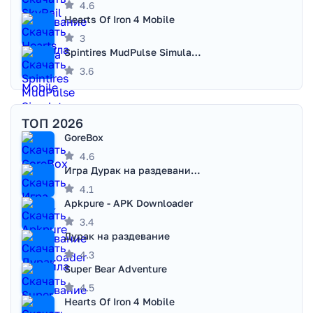
4.6
Hearts Of Iron 4 Mobile
3
Spintires MudPulse Simulator
3.6
ТОП 2026
GoreBox
4.6
Игра Дурак на раздевание - Правила игры
4.1
Apkpure - APK Downloader
3.4
Дурак на раздевание
4.3
Super Bear Adventure
4.5
Hearts Of Iron 4 Mobile