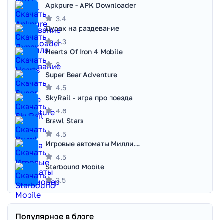
Apkpure - APK Downloader
3.4
Дурак на раздевание
4.3
Hearts Of Iron 4 Mobile
3
Super Bear Adventure
4.5
SkyRail - игра про поезда
4.6
Brawl Stars
4.5
Игровые автоматы Миллионер
4.5
Starbound Mobile
3.5
Популярное в блоге