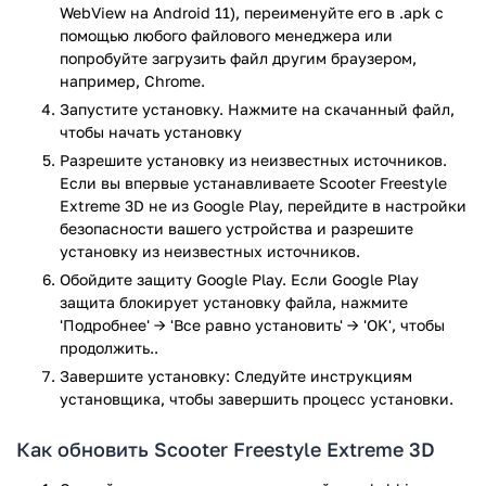
WebView на Android 11), переименуйте его в .apk с
Также доступна смена игрока, улучшение одежды, покупка
помощью любого файлового менеджера или
новых атрибутов и улучшений.
попробуйте загрузить файл другим браузером,
Игра Scooter Freestyle Extreme 3D абсолютно бесплатная,
например, Chrome.
доступное большое количество уровней. Для того чтобы
Запустите установку. Нажмите на скачанный файл,
повысить высоту прыжка, скорость езды, маневренность
чтобы начать установку
поворотов, необходимо собирать очки и с их помощью
Разрешите установку из неизвестных источников.
улучшать навыки своего героя.
Если вы впервые устанавливаете Scooter Freestyle
Extreme 3D не из Google Play, перейдите в настройки
Играть можно в режиме аркада, фриран и Scoot, доступны
безопасности вашего устройства и разрешите
всевозможные трюки, скорость и 3д формат. Scooter
установку из неизвестных источников.
Freestyle Extreme 3D понравиться всем любителям
Обойдите защиту Google Play. Если Google Play
быстрой езды, трюков и приключений.
защита блокирует установку файла, нажмите
Игра Scooter Freestyle Extreme 3D прошла проверку
'Подробнее' → 'Все равно установить' → 'OK', чтобы
антивирусом VirusTotal. В результате проверки по всем
продолжить..
последним сигнатурам заражения файлов не выявлено.
Завершите установку: Следуйте инструкциям
установщика, чтобы завершить процесс установки.
Как обновить Scooter Freestyle Extreme 3D