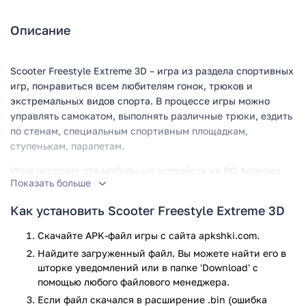
Описание
Scooter Freestyle Extreme 3D – игра из раздела спортивных
игр, понравиться всем любителям гонок, трюков и
экстремальных видов спорта. В процессе игры можно
управлять самокатом, выполнять различные трюки, ездить
по стенам, специальным спортивным площадкам,
ступенькам, парапетам.
Игра подходит для мобильных устройств на ОС Андроид
Показать больше
версии 4.1 и выше, скачать
приложение можно на сайте
apkshki.com. Scooter Freestyle Extreme 3D содержит 9
Как установить Scooter Freestyle Extreme 3D
скейт парков, 40 трамплинов, специальных площадок,
перил.
Скачайте APK-файл игры с сайта apkshki.com.
Найдите загруженный файл. Вы можете найти его в
Управлять самокатом просто и удобно, разработчики
шторке уведомлений или в папке 'Download' с
позаботились о доступном и понятном меню. Процесс езды
помощью любого файлового менеджера.
осуществляется в 3д формате, игрок может управлять
Если файл скачался в расширение .bin (ошибка
самокатом, улучшать все детали, цвет и внешний вид.