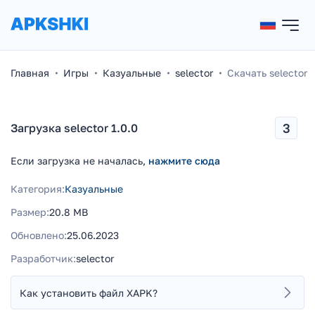
Главная
Игры
Казуальные
selector
Скачать selector
3
Загрузка selector 1.0.0
Если загрузка не началась,
нажмите сюда
Категория:
Казуальные
Размер:
20.8 MB
Обновлено:
25.06.2023
Разработчик:
selector
Как установить файл XAPK?