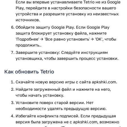
Если вы впервые устанавливаете Tetrio не из Google
Play, перейдите в настройки безопасности вашего
Преимущества игры:
устройства и разрешите установку из неизвестных
источников.
Три типа управления:
Обойдите защиту Google Play. Если Google Play
аналоговый;
защита блокирует установку файла, нажмите
при помощи свайпов;
'Подробнее' → 'Все равно установить' → 'OK', чтобы
экранный джойстик.
продолжить..
Три типа визуальных эффектов:
Завершите установку: Следуйте инструкциям
классические;
установщика, чтобы завершить процесс установки.
неон;
голографический.
Как обновить Tetrio
Классический бесконечный режим.
Специальный режим с испытаниями.
Скачайте новую версию игры с сайта apkshki.com.
Красивая 3D-графика.
Найдите загруженный файл и нажмите на него,
Поддержка смартфонов и планшетов.
чтобы начать установку.
Игра распространяется бесплатно.
Установите поверх старой версии. Нет
Красивая музыка и приятные звуковые эффекты.
необходимости удалять предыдущую версию.
Надоели двухмерные вариации Тетриса? Тогда скачайте
Избегайте конфликта подписей. Если предыдущая
Tetrio для Android.
версия была загружена не с apkshki.com, возможно