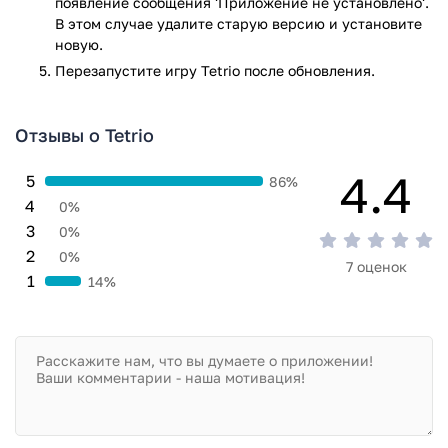
появление сообщения 'Приложение не установлено'.
Игра Tetrio прошла проверку антивирусом VirusTotal. В
В этом случае удалите старую версию и установите
результате проверки по всем последним сигнатурам
новую.
заражения файлов не выявлено.
Перезапустите игру Tetrio после обновления.
Отзывы о Tetrio
4.4
5
86%
4
0%
3
0%
2
0%
7 оценок
1
14%