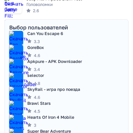
Головоломки
2.6
Выбор пользователей
Can You Escape 6
3.3
GoreBox
4.6
Apkpure - APK Downloader
3.4
selector
4.8
SkyRail - игра про поезда
4.6
Brawl Stars
4.5
Hearts Of Iron 4 Mobile
3
Super Bear Adventure