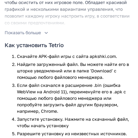
чтобы осистить от них игровое поле. Обладает красивой
графикой и несколькими вариантами управления, что
позволит каждому игроку настроить игру, в соответствии
со своими предпочтениями.
Показать больше
Что необычного в игре Tetrio
Как установить Tetrio
Первое, что бросается в глаза, это необычное игровое
поле. В отличие от традиционной игры Tetris, здесь вы
Скачайте APK-файл игры с сайта apkshki.com.
будете собирать фигуры разных форм и размеров в линии,
Найдите загруженный файл. Вы можете найти его в
на трёхмерном вращающемся игровом поле. При первом
шторке уведомлений или в папке 'Download' с
запуске, вы пройдёте небольшое обучение, в ходе которого
помощью любого файлового менеджера.
сможете выбрать стиль графики и наиболее удобный для
Если файл скачался в расширение .bin (ошибка
вас способ управления. Настройте игру под себя и
WebView на Android 11), переименуйте его в .apk с
насладитесь необычным, увлекательным игровым
помощью любого файлового менеджера или
процессом. Игра кажется слишком простой? Тогда
попробуйте загрузить файл другим браузером,
попробуйте пройти испытания. В ряде дополнительных
например, Chrome.
заданий, правила игры несколько меняются: фигуры
Запустите установку. Нажмите на скачанный файл,
нельзя вращать и т.д. Хотите бросить вызов своему
чтобы начать установку
мастерству игры в Тетрис? Тогда скачайте последнюю
Разрешите установку из неизвестных источников.
версию игры Tetrio с нашего сайта.