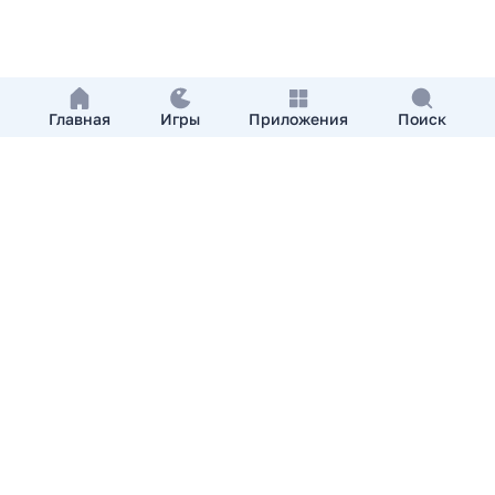
Главная
Игры
Приложения
Поиск
Добавить приложение
О нас
Контакты
APKshki.com. Все права защищены, копирование
материалов разрешенно только с указанием активной