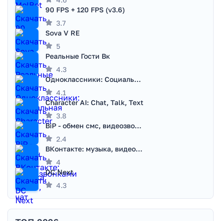
90 FPS + 120 FPS (v3.6)
3.7
Sova V RE
5
Реальные Гости Вк
4.3
Одноклассники: Социальная сеть
4.1
Character AI: Chat, Talk, Text
3.8
BiP - обмен смс, видеозвонками
2.4
ВКонтакте: музыка, видео, чат
4
DC Next
4.3