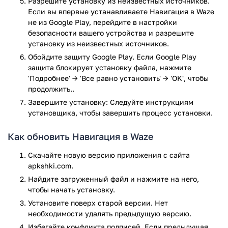
Разрешите установку из неизвестных источников.
приходилось ездить обычным способом;
Если вы впервые устанавливаете Навигация в Waze
Waze позволяет указать предполагаемое время
не из Google Play, перейдите в настройки
прибытия – с учетом всех дорожных условий;
безопасности вашего устройства и разрешите
А еще можно платить меньше за топливо – как за счет
установку из неизвестных источников.
нахождения наиболее дешевых заправок на
Обойдите защиту Google Play. Если Google Play
маршруте, так и за счет того, чтобы объезжать
защита блокирует установку файла, нажмите
препятствие на дорогах;
'Подробнее' → 'Все равно установить' → 'OK', чтобы
Можно выбирать голосовых помощников по своему
продолжить..
усмотрению.
Завершите установку: Следуйте инструкциям
установщика, чтобы завершить процесс установки.
В приложении реализуется качественная графика. Она не
напрягает глаза, не приводит к усталости глаз.
Как обновить Навигация в Waze
Карты отличаются максимальной точностью, они
Скачайте новую версию приложения с сайта
постоянно обновляются. Рекомендуется придерживаться
apkshki.com.
самых последних обновлений, ведь в каждой последующей
Найдите загруженный файл и нажмите на него,
версии все становится быстрее, плавнее, безопаснее.
чтобы начать установку.
Откуда приложение черпает всю важную информацию по
Установите поверх старой версии. Нет
поводу дорожных пробок, заправок и т.д.? Информация
необходимости удалять предыдущую версию.
собирается как из официальных источников, так и от
Избегайте конфликта подписей. Если предыдущая