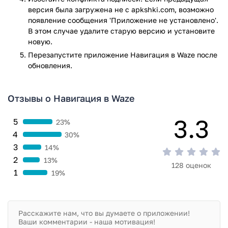
самих пользователей. Сам водитель, увидев, например,
версия была загружена не с apkshki.com, возможно
пробку на дороге, может отметить ее у себя на карте.
появление сообщения 'Приложение не установлено'.
Другим пользователям данная информация также
В этом случае удалите старую версию и установите
передастся на навигатор.
новую.
Перезапустите приложениe Навигация в Waze после
Компания Waze Ltd была создана в Израиле в 2008-ом
обновления.
году, а в 2013-ом году она была приобретена Гуглом за
миллиард долларов. Это позволяет проекту предлагать
своим пользователям максимально точные карты.
Отзывы о Навигация в Waze
Программа в настоящее время доступна для следующих
3.3
мобильных платформ: Windows Phone, iOS, Android,
5
23%
Windows Mobile, Symbian и BlackBerry.
4
30%
3
14%
Скачать и установить навигатор
2
13%
128 оценок
1
19%
Данное приложение, предлагаемое абсолютно бесплатно,
доступно:
На официальном сайте проекта;
В официальном магазине Гугл;
Во всевозможных сторонних источниках.