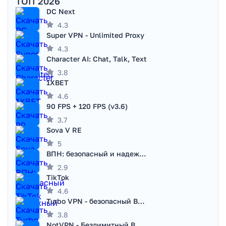
ТОП 2026
DC Next
4.3
Super VPN - Unlimited Proxy
4.3
Character AI: Chat, Talk, Text
3.8
1XBET
4.6
90 FPS + 120 FPS (v3.6)
3.7
Sova V RE
5
ВПН: безопасный и надежный VPN
2.9
TikTok
4.6
Turbo VPN - безопасный ВПН
3.8
NotVPN - Безлимитный ВПН | VPN