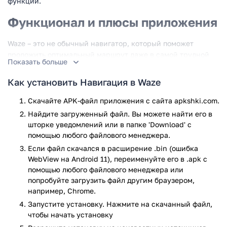
функций.
Функционал и плюсы приложения
Waze – это не обычный навигатор, который поможет
проложить оптимальный маршрут даже в самой трудной
Показать больше
дорожной ситуации. Даже если водитель знает, по какому
маршруту ему двигаться, он может получить
Как установить Навигация в Waze
дополнительную информацию по поводу дорожных пробок,
дорожных происшествий, пунктов полиции, прочих
Скачайте APK-файл приложения с сайта apkshki.com.
непредвиденных событий. Причем, все в режиме
Найдите загруженный файл. Вы можете найти его в
реального времени. Все это позволит сэкономить не
шторке уведомлений или в папке 'Download' с
только время, но и нервы.
помощью любого файлового менеджера.
Если файл скачался в расширение .bin (ошибка
Почему же все-таки стоит скачать Waze? Вот лишь
WebView на Android 11), переименуйте его в .apk с
некоторые пункты, на которые можно обратить внимание:
помощью любого файлового менеджера или
Можно наглядно видеть все дорожные события на
попробуйте загрузить файл другим браузером,
например, Chrome.
маршруте и таким образом быть предупрежденным о
неожиданностях;
Запустите установку. Нажмите на скачанный файл,
Можно всегда прибыть к месту назначения
чтобы начать установку
значительно быстрее и легче, чем если бы