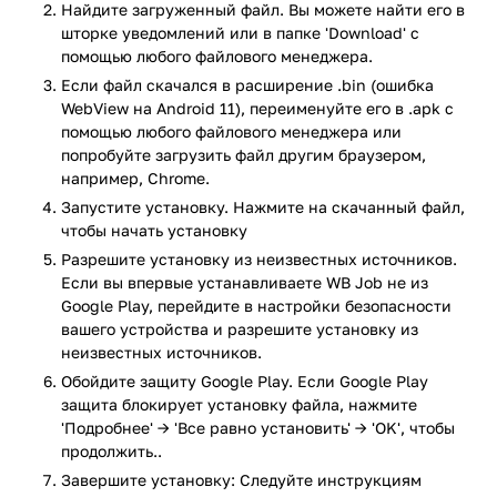
проходишь отбор — и вот ты уже в команде. После
Найдите загруженный файл. Вы можете найти его в
трудоустройства приложение становится твоим рабочим
шторке уведомлений или в папке 'Download' с
кабинетом:
помощью любого файлового менеджера.
Если файл скачался в расширение .bin (ошибка
График смен — всегда знаешь, когда работать
WebView на Android 11), переименуйте его в .apk с
Зарплата и выплаты — прозрачные расчёты без
помощью любого файлового менеджера или
скрытых условий
попробуйте загрузить файл другим браузером,
Задачи и инструкции — что делать и как правильно
например, Chrome.
выполнять работу
Запустите установку. Нажмите на скачанный файл,
Новости компании — актуальные объявления для
чтобы начать установку
сотрудников
Разрешите установку из неизвестных источников.
Поддержка — связь с HR и администрацией
Если вы впервые устанавливаете WB Job не из
«WB Job» — приложение подойдет студентам и тем, кто
Google Play, перейдите в настройки безопасности
ищет стабильную работу.
вашего устройства и разрешите установку из
неизвестных источников.
Приложение WB Job прошло проверку антивирусом
Обойдите защиту Google Play. Если Google Play
VirusTotal. В результате проверки по всем последним
защита блокирует установку файла, нажмите
сигнатурам заражения файлов не выявлено.
'Подробнее' → 'Все равно установить' → 'OK', чтобы
продолжить..
Завершите установку: Следуйте инструкциям