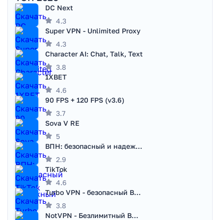
DC Next
4.3
Super VPN - Unlimited Proxy
4.3
Character AI: Chat, Talk, Text
3.8
1XBET
4.6
90 FPS + 120 FPS (v3.6)
3.7
Sova V RE
5
ВПН: безопасный и надежный VPN
2.9
TikTok
4.6
Turbo VPN - безопасный ВПН
3.8
NotVPN - Безлимитный ВПН | VPN