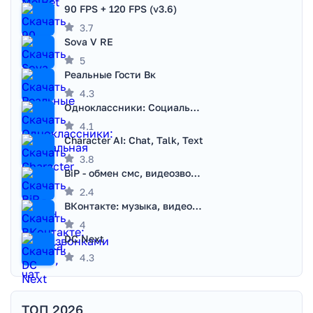
90 FPS + 120 FPS (v3.6)
3.7
Sova V RE
5
Реальные Гости Вк
4.3
Одноклассники: Социальная сеть
4.1
Character AI: Chat, Talk, Text
3.8
BiP - обмен смс, видеозвонками
2.4
ВКонтакте: музыка, видео, чат
4
DC Next
4.3
ТОП 2026