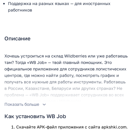
Поддержка на разных языках — для иностранных
работников
Описание
Хочешь устроиться на склад Wildberries или уже работаешь
там? Тогда «WB Job» — твой главный помощник. Это
официальное приложение для сотрудников логистических
центров, где можно найти работу, посмотреть график и
получать все нужные для работы инструменты. Работаешь
в России, Казахстане, Беларуси или других странах? Не
проблема — «WB Job» поддерживает сотрудников во всех
регионах, где есть склады Wildberries.
Показать больше
Функционал
Как установить WB Job
С «WB Job» всё просто: ищешь вакансии, подаёшь заявку,
Скачайте APK-файл приложения с сайта apkshki.com.