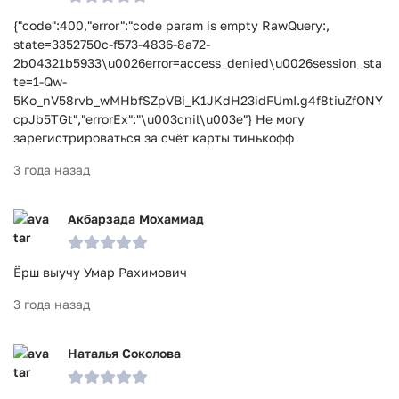
{"code":400,"error":"code param is empty RawQuery:,
state=3352750c-f573-4836-8a72-
2b04321b5933\u0026error=access_denied\u0026session_sta
te=1-Qw-
5Ko_nV58rvb_wMHbfSZpVBi_K1JKdH23idFUmI.g4f8tiuZfONY
cpJb5TGt","errorEx":"\u003cnil\u003e"} Не могу
зарегистрироваться за счёт карты тинькофф
3 года назад
Акбарзада Мохаммад
Ёрш выучу Умар Рахимович
3 года назад
Наталья Соколова