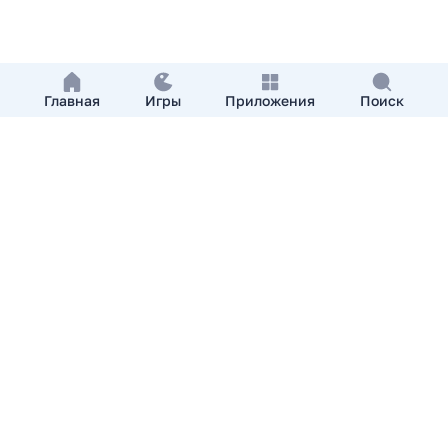
Главная
Игры
Приложения
Поиск
Добавить приложение
О нас
Контакты
APKshki.com. Все права защищены, копирование
материалов разрешенно только с указанием активной
ссылки на APKshki.com