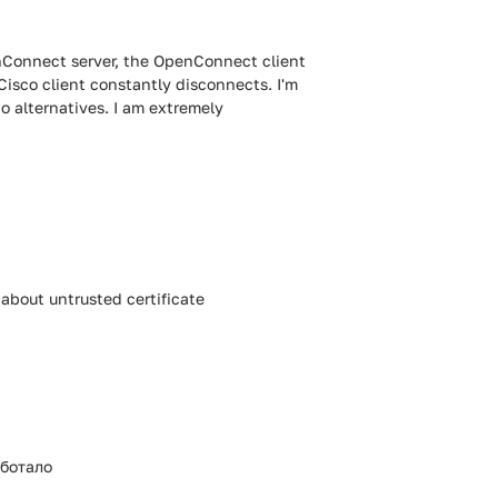
enConnect server, the OpenConnect client
Cisco client constantly disconnects. I'm
no alternatives. I am extremely
bout untrusted certificate
аботало