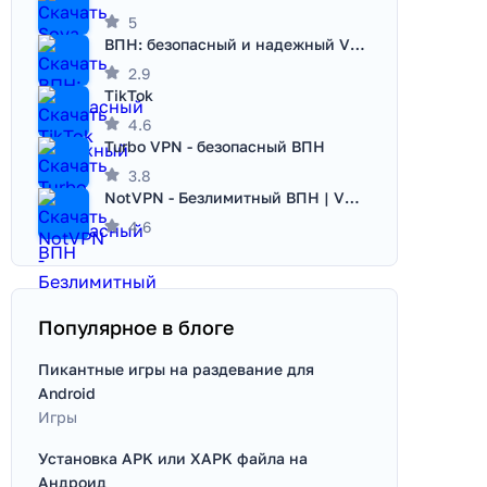
5
ВПН: безопасный и надежный VPN
2.9
TikTok
4.6
Turbo VPN - безопасный ВПН
3.8
NotVPN - Безлимитный ВПН | VPN
4.6
Популярное в блоге
Пикантные игры на раздевание для
Android
Игры
Установка APK или XAPK файла на
Андроид