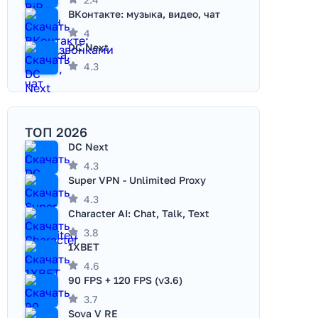
ВКонтакте: музыка, видео, чат
4
DC Next
4.3
ТОП 2026
DC Next
4.3
Super VPN - Unlimited Proxy
4.3
Character AI: Chat, Talk, Text
3.8
1XBET
4.6
90 FPS + 120 FPS (v3.6)
3.7
Sova V RE