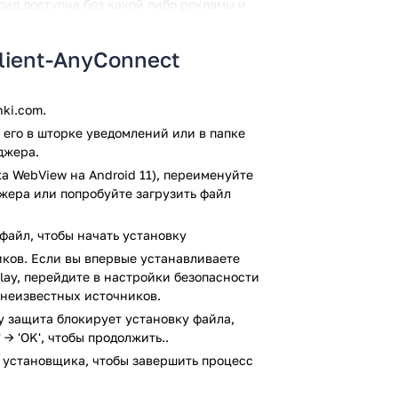
роид доступна без какой либо рекламы и
Client-AnyConnect
ся авто настраивание VPN-соединения;
ю беспрепятственно после смены IP-
ki.com.
тключении соединения;
его в шторке уведомлений или в папке
фикации пользователей;
джера.
роводиться программное
а WebView на Android 11), переименуйте
джера или попробуйте загрузить файл
щите используются протоколы IPsec.
файл, чтобы начать установку
ков. Если вы впервые устанавливаете
Play, перейдите в настройки безопасности
 неизвестных источников.
ользователей;
ay защита блокирует установку файла,
 доступа к корпоративной сети в
 → 'OK', чтобы продолжить..
ся устройство.
 установщика, чтобы завершить процесс
 проверку антивирусом VirusTotal. В