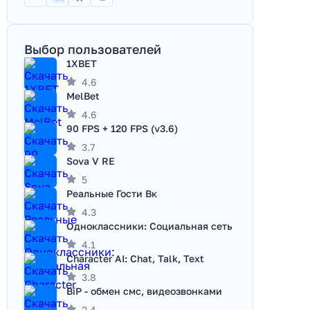
Выбор пользователей
1XBET
4.6
MelBet
4.6
90 FPS + 120 FPS (v3.6)
3.7
Sova V RE
5
Реальные Гости Вк
4.3
Одноклассники: Социальная сеть
4.1
Character AI: Chat, Talk, Text
3.8
BiP - обмен смс, видеозвонками
2.4