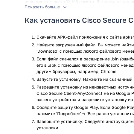
использовать всего 18 Мб памяти. Загрузка на анд
Показать больше
без прохождения регистрации.
Как установить Cisco Secure 
Характеристики приложения:
используя протоколы DTLS и TLS производит
сетевой роуминг дает доступ к подсоединени
Скачайте APK-файл приложения с сайта apksh
адреса, при ожидании устройства или при о
Найдите загруженный файл. Вы можете найти 
доступно проведение многофакторной иденти
'Download' с помощью любого файлового мене
если подключается много клиентов, может п
Если файл скачался в расширение .bin (ошибк
масштабирование;
его в .apk с помощью любого файлового мене
во время передачи любой информации при за
другим браузером, например, Chrome.
Запустите установку. Нажмите на скачанный 
Среди достоинств нужно отметить:
Разрешите установку из неизвестных источни
24/7 тех поддержка;
Cisco Secure Client-AnyConnect не из Google 
хорошая сетевая защита от любых угроз;
вашего устройства и разрешите установку из
проведение анализа поведения устройств и п
Обойдите защиту Google Play. Если Google Pl
предоставление безопасного и очень быстрого
нажмите 'Подробнее' → 'Все равно установить'
независимости от того где и какое применяет
Завершите установку: Следуйте инструкциям
Приложение Cisco Secure Client-AnyConnect прошло
установки.