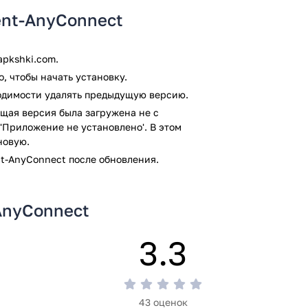
м заражения файлов не выявлено.
ient-AnyConnect
pkshki.com.
, чтобы начать установку.
ходимости удалять предыдущую версию.
щая версия была загружена не с
'Приложение не установлено'. В этом
новую.
nt-AnyConnect после обновления.
-AnyConnect
3.3
43 оценок