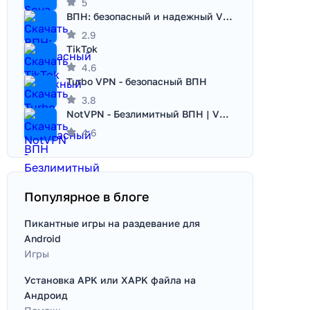
5
ВПН: безопасный и надежный VPN
2.9
TikTok
4.6
Turbo VPN - безопасный ВПН
3.8
NotVPN - Безлимитный ВПН | VPN
4.6
Популярное в блоге
Пикантные игры на раздевание для
Android
Игры
Установка APK или XAPK файла на
Андроид