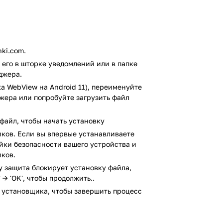
стей программы — использование
можностью быстрой конвертации,
е операций с криптовалютами.
с ожидает:
ki.com.
его в шторке уведомлений или в папке
мира и криптовалютах.
джера.
а WebView на Android 11), переименуйте
в.
джера или попробуйте загрузить файл
MasterCard, по всему миру.
ирже.
файл, чтобы начать установку
ков. Если вы впервые устанавливаете
ойки безопасности вашего устройства и
пособами.
ков.
ay защита блокирует установку файла,
иложение PAYEER для Android на свой
 → 'OK', чтобы продолжить..
 установщика, чтобы завершить процесс
irusTotal. В результате проверки по
выявлено.