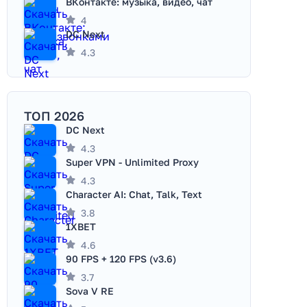
ВКонтакте: музыка, видео, чат
4
DC Next
4.3
ТОП 2026
DC Next
4.3
Super VPN - Unlimited Proxy
4.3
Character AI: Chat, Talk, Text
3.8
1XBET
4.6
90 FPS + 120 FPS (v3.6)
3.7
Sova V RE