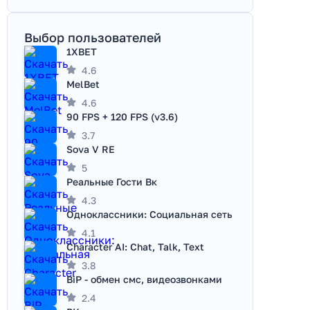
Выбор пользователей
1XBET
4.6
MelBet
4.6
90 FPS + 120 FPS (v3.6)
3.7
Sova V RE
5
Реальные Гости Вк
4.3
Одноклассники: Социальная сеть
4.1
Character AI: Chat, Talk, Text
3.8
BiP - обмен смс, видеозвонками
2.4