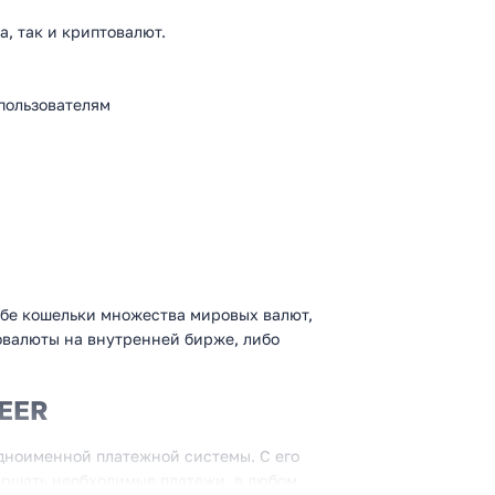
, так и криптовалют.
пользователям
ебе кошельки множества мировых валют,
овалюты на внутренней бирже, либо
YEER
дноименной платежной системы. С его
ершать необходимые платежи, в любом