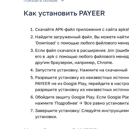
Показать больше
месте и в любое время. В числе главных особенно
нескольких кошельков в различных валютах с воз
Как установить PAYEER
совершение переводов по всему миру и проведени
В последней версии программы, ва
Скачайте APK-файл приложения с сайта apksh
Найдите загруженный файл. Вы можете найти 
Управление кошельках в различных валютах 
'Download' с помощью любого файлового мене
Быстрые переводы другим клиентам сервиса.
Если файл скачался в расширение .bin (ошибк
Оплата связи и прочих услуг, в несколько тапо
его в .apk с помощью любого файлового мене
Перевод денежных средств на карты Visa или 
другим браузером, например, Chrome.
Обмен валют и криптовалют на встроенной б
Запустите установку. Нажмите на скачанный 
Сохранение истории транзакций.
Возможность заработать на разнице курсов.
Разрешите установку из неизвестных источни
PAYEER не из Google Play, перейдите в настр
Возможность вывести прибыль, различными с
разрешите установку из неизвестных источни
Очень бытрая и простая регистрация.
Обойдите защиту Google Play. Если Google Pl
С сайта apkshki.com, вы всегда можете скачать пр
нажмите 'Подробнее' → 'Все равно установить'
смартфон, совершенно бесплатно.
Завершите установку: Следуйте инструкциям
установки.
Приложение PAYEER прошло проверку антивирусом V
всем последним сигнатурам заражения файлов не 