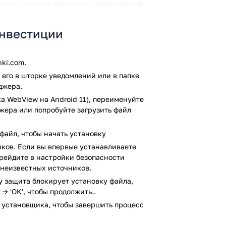
говать ценными бумагами на Московской
ткрытие счета. Сделать это можно, прямо
т, программа предоставит вам мгновенный
Инвестиции
 акции российских компаний, облигации,
. Выбирайте из множества доступных
к в реальном времени. Прибыль,
ki.com.
 мгновенно вывести на карту "Халва".
его в шторке уведомлений или в папке
джера.
:
а WebView на Android 11), переименуйте
джера или попробуйте загрузить файл
ентов.
 биржевыми фондами и валютой, в
файл, чтобы начать установку
жных средств.
ков. Если вы впервые устанавливаете
ерейдите в настройки безопасности
м всех операций, а также наличием
 неизвестных источников.
транзакций.
ay защита блокирует установку файла,
 → 'OK', чтобы продолжить..
 прямо через приложение.
 установщика, чтобы завершить процесс
Android и получите возможность