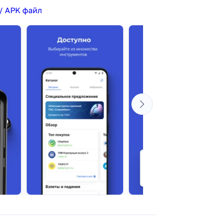
/ APK файл