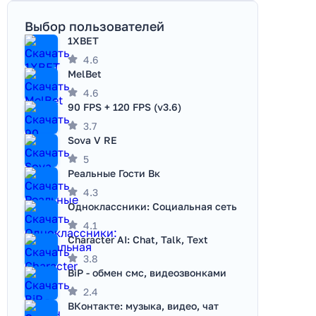
Выбор пользователей
1XBET
4.6
MelBet
4.6
90 FPS + 120 FPS (v3.6)
3.7
Sova V RE
5
Реальные Гости Вк
4.3
Одноклассники: Социальная сеть
4.1
Character AI: Chat, Talk, Text
3.8
BiP - обмен смс, видеозвонками
2.4
ВКонтакте: музыка, видео, чат