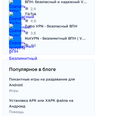
ВПН: безопасный и надежный VPN
2.9
TikTok
4.6
Turbo VPN - безопасный ВПН
3.8
NotVPN - Безлимитный ВПН | VPN
4.6
Популярное в блоге
Пикантные игры на раздевание для
Android
Игры
Установка APK или XAPK файла на
Андроид
Помощь