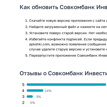
зарабатывать на фондовом рынке, прямо со своего
Как обновить Совкомбанк Ин
Приложение Совкомбанк Инвестиции прошло провер
результате проверки по всем последним сигнатура
Скачайте новую версию приложения с сайта a
Найдите загруженный файл и нажмите на него
Установите поверх старой версии. Нет необ
Избегайте конфликта подписей. Если предыду
apkshki.com, возможно появление сообщения 
случае удалите старую версию и установите 
Перезапустите приложениe Совкомбанк Инве
Отзывы о Совкомбанк Инвест
5
4
14%
3
5%
2
0%