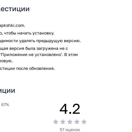
 смартфона.
вестиции
ку антивирусом VirusTotal. В
м заражения файлов не выявлено.
pkshki.com.
, чтобы начать установку.
ходимости удалять предыдущую версию.
щая версия была загружена не с
'Приложение не установлено'. В этом
новую.
стиции после обновления.
иции
4.2
67%
57 оценок