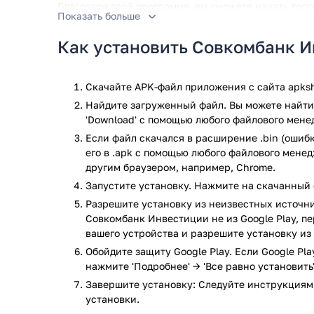
Благодаря этой программе, вы сможете начать тор
Показать больше
бирже. Для начала, необходимо подать заявку на о
с экрана вашего телефона. Когда счет будет откры
Как установить Совкомбанк 
доступ к фондовому рынку, где вам будут доступны
ETF, а также мировые валюты, по биржевому курсу
инструментов и отслеживайте изменения котирово
Скачайте APK-файл приложения с сайта apksh
полученную при торговле ценными бумагами, можно
Найдите загруженный файл. Вы можете найти 
'Download' с помощью любого файлового мене
Главные преимущества приложения
Если файл скачался в расширение .bin (ошибк
его в .apk с помощью любого файлового мене
Доступность множества финансовых инструм
другим браузером, например, Chrome.
Торговля акциями, облигациями, индексными
Запустите установку. Нажмите на скачанный 
рамках единого счета.
Мнгновенное пополнение счета и вывод дене
Разрешите установку из неизвестных источни
Совкомбанк Инвестиции не из Google Play, п
Подробная детализация счета с отображение
вашего устройства и разрешите установку из
удобных фильтров для поиска определенных 
Наличие раздела с финансовыми новостями.
Обойдите защиту Google Play. Если Google Pl
Поддержка линейных и свечных графиков.
нажмите 'Подробнее' → 'Все равно установить'
Круглосуточная связь со службой поддержки,
Завершите установку: Следуйте инструкциям
установки.
Скачайте приложение Совкомбанк Инвестиции для 