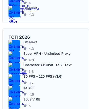
4
DC Next
4.3
ТОП 2026
DC Next
4.3
Super VPN - Unlimited Proxy
4.3
Character AI: Chat, Talk, Text
3.8
90 FPS + 120 FPS (v3.6)
3.7
1XBET
4.6
Sova V RE
5