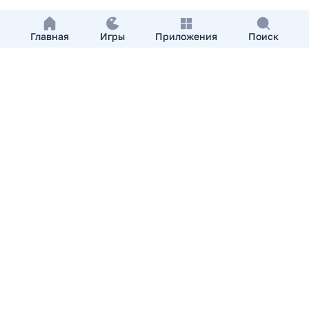
Главная
Игры
Приложения
Поиск
Добавить приложение
О нас
Контакты
APKshki.com. Все права защищены, копирование
материалов разрешенно только с указанием активной
ссылки на APKshki.com
Все упомянутые товарные знаки, названия игр и