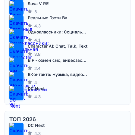
Sova V RE
5
Реальные Гости Вк
4.3
Одноклассники: Социальная сеть
4.1
Character AI: Chat, Talk, Text
3.8
BiP - обмен смс, видеозвонками
2.4
ВКонтакте: музыка, видео, чат
4
DC Next
4.3
ТОП 2026
DC Next
4.3