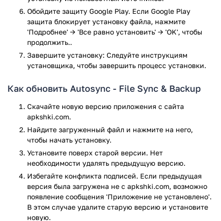
Надёжное шифрование данных. во время передачи.
Обойдите защиту Google Play. Если Google Play
Файлы не проходят через серверы компании и
защита блокирует установку файла, нажмите
загружаются напрямую на выбранные облачные
'Подробнее' → 'Все равно установить' → 'OK', чтобы
хранилища.
продолжить..
Поддержка следующих обалчных сервисов:
Завершите установку: Следуйте инструкциям
Dropbox;
установщика, чтобы завершить процесс установки.
Box;
Mega;
Как обновить Autosync - File Sync & Backup
OneDrive;
Google Диск;
Скачайте новую версию приложения с сайта
Яндекс.Диск;
apkshki.com.
SharePoint;
Найдите загруженный файл и нажмите на него,
Nextcloud;
чтобы начать установку.
и т.д.
Установите поверх старой версии. Нет
Возможность выбрать папку для сохранения файлов
необходимости удалять предыдущую версию.
на телефоне и на облаке.
Избегайте конфликта подписей. Если предыдущая
Подержка следующих протоколов:
версия была загружена не с apkshki.com, возможно
WebDAV;
появление сообщения 'Приложение не установлено'.
FTP;
В этом случае удалите старую версию и установите
SFTP;
новую.
LAN/SMB.