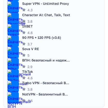
Super VPN - Unlimited Proxy
4.3
Character AI: Chat, Talk, Text
3.8
1XBET
4.6
90 FPS + 120 FPS (v3.6)
3.7
Sova V RE
5
ВПН: безопасный и надежный VPN
2.9
TikTok
4.6
Turbo VPN - безопасный ВПН
3.8
NotVPN - Безлимитный ВПН | VPN
4.6