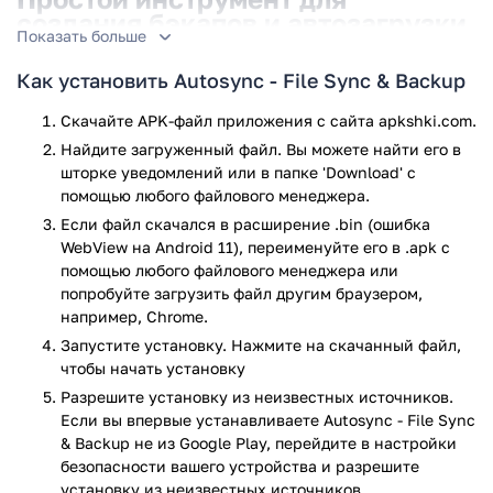
создания бэкапов и автозагрузки
Показать больше
данных на облако
Как установить Autosync - File Sync & Backup
При помощи этой программы, вы получите возможность
сохранять любые файлы на облако в автоматическом
Скачайте APK-файл приложения с сайта apkshki.com.
режиме. Это поможет вседа иметь резервные копии
Найдите загруженный файл. Вы можете найти его в
важных данных, а также облегчит передачу данных между
шторке уведомлений или в папке 'Download' с
смартфонами и ПК. После настройки синхронизации,
помощью любого файлового менеджера.
приложение будет работать в автоматическом режиме и
Если файл скачался в расширение .bin (ошибка
не потребует от пользователя каких-либо действий. При
WebView на Android 11), переименуйте его в .apk с
необходимости, вы можете настроить обратную
помощью любого файлового менеджера или
синхронизацию: загрузку данных с облака, в выбранную
попробуйте загрузить файл другим браузером,
папку на вашем телефоне, для использования
например, Chrome.
соответствующих файлов, без доступа в Интернет.
Запустите установку. Нажмите на скачанный файл,
чтобы начать установку
В последней версии программы, вас
Разрешите установку из неизвестных источников.
ожидает:
Если вы впервые устанавливаете Autosync - File Sync
& Backup не из Google Play, перейдите в настройки
Быстрая синхронизация данных между смартфоном
безопасности вашего устройства и разрешите
и облаком.
установку из неизвестных источников.