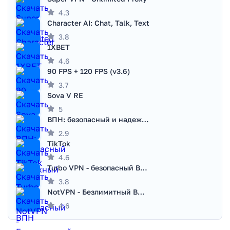
4.3
Character AI: Chat, Talk, Text
3.8
1XBET
4.6
90 FPS + 120 FPS (v3.6)
3.7
Sova V RE
5
ВПН: безопасный и надежный VPN
2.9
TikTok
4.6
Turbo VPN - безопасный ВПН
3.8
NotVPN - Безлимитный ВПН | VPN
4.6