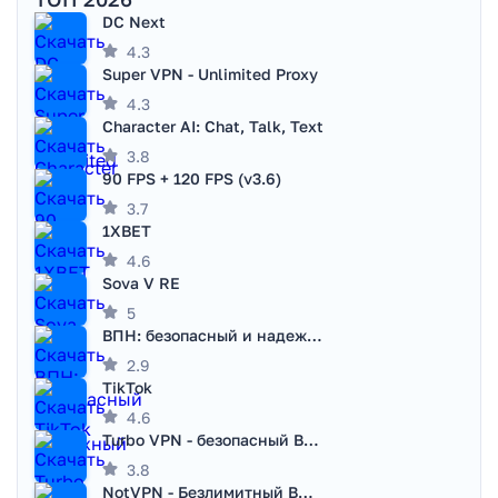
DC Next
4.3
Super VPN - Unlimited Proxy
4.3
Character AI: Chat, Talk, Text
3.8
90 FPS + 120 FPS (v3.6)
3.7
1XBET
4.6
Sova V RE
5
ВПН: безопасный и надежный VPN
2.9
TikTok
4.6
Turbo VPN - безопасный ВПН
3.8
NotVPN - Безлимитный ВПН | VPN