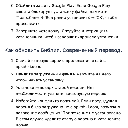
В разделе поиска пользователь может выбрать один из
Обойдите защиту Google Play. Если Google Play
Заветов, в которых необходимо найти указанное слово.
защита блокирует установку файла, нажмите
Минимальная длина запроса – 3 символа. Если
'Подробнее' → 'Все равно установить' → 'OK', чтобы
пользователь выбирает один из Заветов, программа
продолжить..
выполняет поиск в нем, но в фоновом режиме ищет слово
Завершите установку: Следуйте инструкциям
и во втором Завете. Прогресс поиска показывается
установщика, чтобы завершить процесс установки.
растущей желтой полосой под названием Завета.
Результаты поиска не перемешиваются.
Как обновить Библия. Современный перевод.
В результатах поиска отображается количество слов,
Скачайте новую версию приложения с сайта
найденных на всех страницах и примеры строк с этими
apkshki.com.
словами. При нажатии на строку открывается меню с
Найдите загруженный файл и нажмите на него,
пунктами:
чтобы начать установку.
Открыть – переход на указанную часть текста,
Установите поверх старой версии. Нет
переход обратно на результаты поиска невозможен;
необходимости удалять предыдущую версию.
Добавить в закладки;
Избегайте конфликта подписей. Если предыдущая
Копировать в буфер;
версия была загружена не с apkshki.com, возможно
Отмена.
появление сообщения 'Приложение не установлено'.
В этом случае удалите старую версию и установите
Закладки
новую.