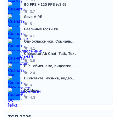
90 FPS + 120 FPS (v3.6)
3.7
Sova V RE
5
Реальные Гости Вк
4.3
Одноклассники: Социальная сеть
4.1
Character AI: Chat, Talk, Text
3.8
BiP - обмен смс, видеозвонками
2.4
ВКонтакте: музыка, видео, чат
4
DC Next
4.3
ТОП 2026