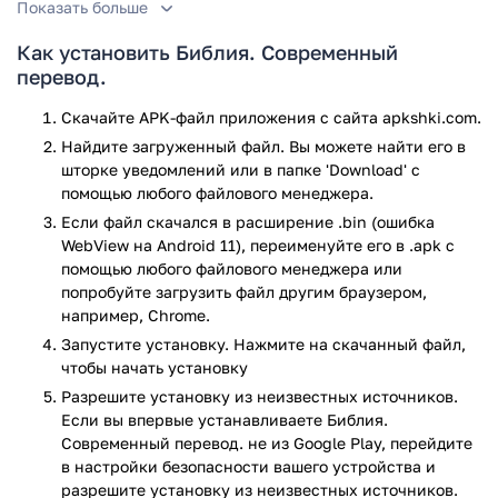
Показать больше
Функционал
Как установить Библия. Современный
Разобраться с управлением в программе можно с первого
перевод.
взгляда: в главном окне расположены ссылки на Ветхий и
Новый заветы, кнопки настроек, поиска и закладок. В
Скачайте APK-файл приложения с сайта apkshki.com.
разделе каждого Завета есть кнопка возвращения в
Найдите загруженный файл. Вы можете найти его в
главное окно, кнопка выхода и оглавление:
шторке уведомлений или в папке 'Download' с
помощью любого файлового менеджера.
Бытие;
Если файл скачался в расширение .bin (ошибка
Исход;
WebView на Android 11), переименуйте его в .apk с
Левит;
помощью любого файлового менеджера или
Числа и т.д.;
попробуйте загрузить файл другим браузером,
например, Chrome.
В каждом разделе есть такой же список глав. Чтобы
перейти в главу, нужно нажать на ее название. В текстах
Запустите установку. Нажмите на скачанный файл,
панель меню с кнопками настроек, поиска, закладок и
чтобы начать установку
выхода прячется и на виду остается только слово «меню»,
Разрешите установку из неизвестных источников.
при нажатии на которое выезжает эта панель.
Если вы впервые устанавливаете Библия.
Современный перевод. не из Google Play, перейдите
Поиск
в настройки безопасности вашего устройства и
разрешите установку из неизвестных источников.