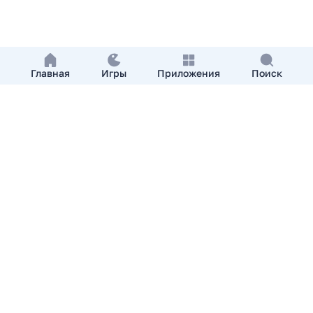
Главная
Игры
Приложения
Поиск
Добавить приложение
О нас
Контакты
APKshki.com. Все права защищены, копирование
материалов разрешенно только с указанием активной