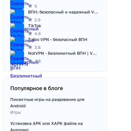
5
ВПН: безопасный и надежный VPN
2.9
TikTok
4.6
Turbo VPN - безопасный ВПН
3.8
NotVPN - Безлимитный ВПН | VPN
4.6
Популярное в блоге
Пикантные игры на раздевание для
Android
Игры
Установка APK или XAPK файла на
Андроид