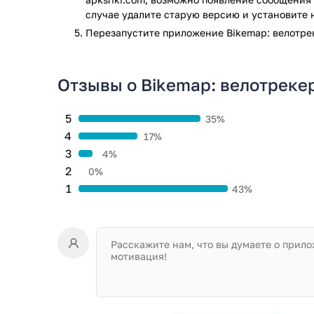
достопримечательности, особеннности местнос
случае удалите старую версию и установите 
Приложение велотрекер позволяет оценивать
Перезапустите приложениe Bikemap: велотре
реального времени.
Пользователь может создавать и сохранять с
Отзывы о Bikemap: велотреке
Преимуществ делают велотрекер Bikemap нужным 
быстро строить необходимые маршруты, записывать
смартфон с установленным приложением, можно от
5
35%
4
17%
Приложение Bikemap: велотрекер и маршруты прошл
результате проверки по всем последним сигнатура
3
4%
2
0%
1
43%