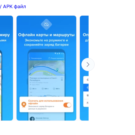
/ APK файл