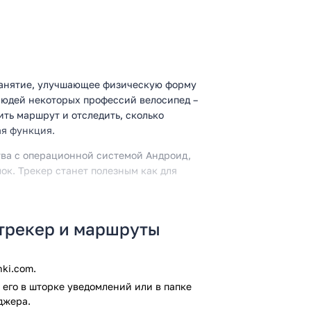
 занятие, улучшающее физическую форму
юдей некоторых профессий велосипед –
ть маршрут и отследить, сколько
ая функция.
тва с операционной системой Андроид,
к. Трекер станет полезным как для
отрекер и маршруты
ki.com.
терфейс.
твлекаться от управления велосипедом.
его в шторке уведомлений или в папке
 – есть оффлайн карты.
джера.