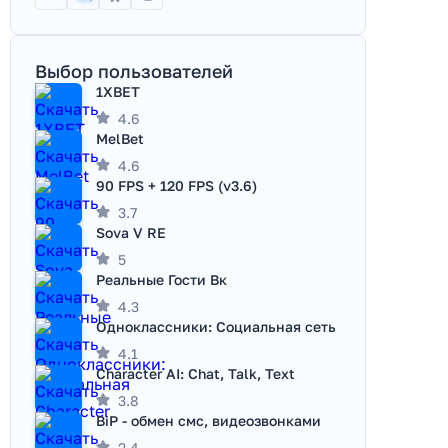
Выбор пользователей
1XBET
4.6
MelBet
4.6
90 FPS + 120 FPS (v3.6)
3.7
Sova V RE
5
Реальные Гости Вк
4.3
Одноклассники: Социальная сеть
4.1
Character AI: Chat, Talk, Text
3.8
BiP - обмен смс, видеозвонками
2.4