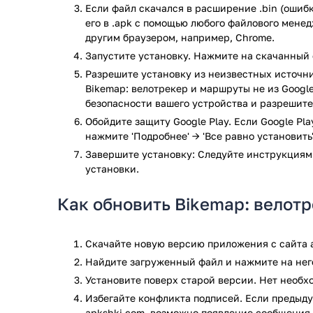
Можно сохранять пройденные маршруты и соз
Если файл скачался в расширение .bin (ошибк
Можно выбрать, какой вид приложения наибо
его в .apk с помощью любого файлового мене
Программа предназначена для использования
другим браузером, например, Chrome.
Позволяет отслеживать основные показатели 
Запустите установку. Нажмите на скачанный 
времени программа оценит скорость, маршрут
Разрешите установку из неизвестных источни
Можно планировать маршруты, отфильтровыва
Bikemap: велотрекер и маршруты не из Google
и т.д.
безопасности вашего устройства и разрешите
Такие особенности делают трекер Bikemap помощни
Обойдите защиту Google Play. Если Google Pl
нажмите 'Подробнее' → 'Все равно установить'
возможность создания маршрута на компьютере с
устройство. Такая функция позволяет продумать н
Завершите установку: Следуйте инструкциям
установки.
Установить приложение, не опасаясь за вирусы, мо
Как обновить Bikemap: велот
Плюсы велотрекера Bikemap
К ключевым преимуществам приложения относятся
Скачайте новую версию приложения с сайта a
Интуитивно понятный дизайн.
Найдите загруженный файл и нажмите на него
Легко управлять, есть голосовой набор.
Установите поверх старой версии. Нет необ
Возможность работать без подключения к инт
Избегайте конфликта подписей. Если предыду
Карты городов позволят построить маршрут, 
apkshki.com, возможно появление сообщения 