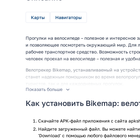
Карты
Навигаторы
Прогулки на велосипеде – полезное и интересное
и позволяющее посмотреть окружающий мир. Для л
рабочее транспортное средство. Возможность строи
человек проехал на велосипеде – полезная и удобн
Велотрекер Bikemap, устанавливаемый на устройс
станет надежным помощником во время велопрогуло
туристов, так и для каждодневных прогулок.
Показать больше
Возможности приложения
Как установить Bikemap: вел
Особенности и возможности Bikemap:
Скачайте APK-файл приложения с сайта apksh
Удобный и интуитивно понятный в работе ин
Есть голосовая навигация, позволяющая не о
Найдите загруженный файл. Вы можете найти 
Может работать без подключения к интернету
'Download' с помощью любого файлового мене