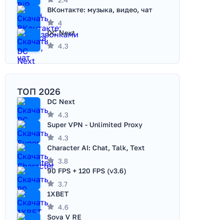
ВКонтакте: музыка, видео, чат
4
DC Next
4.3
ТОП 2026
DC Next
4.3
Super VPN - Unlimited Proxy
4.3
Character AI: Chat, Talk, Text
3.8
90 FPS + 120 FPS (v3.6)
3.7
1XBET
4.6
Sova V RE