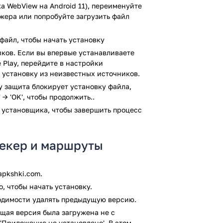
давать собственные карты.
а WebView на Android 11), переименуйте
лее удобен.
джера или попробуйте загрузить файл
 на различных моделях велосипедов.
во время поездки. В режиме реального
файл, чтобы начать установку
 движения, прогресс и т.д.
ков. Если вы впервые устанавливаете
я объекты по расположению, местности
 Play, перейдите в настройки
 установку из неизвестных источников.
ком в велопрогулках. Стоит отметить
ay защита блокирует установку файла,
 → 'OK', чтобы продолжить..
 последующим переносом на мобильное
юансы пути.
 установщика, чтобы завершить процесс
жно с ресурса Apkshki.com
рекер и маршруты
:
pkshki.com.
, чтобы начать установку.
ходимости удалять предыдущую версию.
ернету.
щая версия была загружена не с
укажут на расположенные
'Приложение не установлено'. В этом