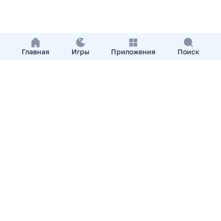
Главная
Игры
Приложения
Поиск
Добавить приложение
О нас
Контакты
APKshki.com. Все права защищены, копирование
материалов разрешенно только с указанием активной