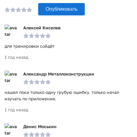
ГИБДД и не растеряетесь на экзамене, как могло бы
случиться в случае подготовки по конспектам и
Опубликовать
справочной литературе.
Приложение Билеты ПДД 2025 и Экзамен ПДД прошло
Алексей Киселев
проверку антивирусом VirusTotal. В результате проверки
по всем последним сигнатурам заражения файлов не
для тренировки сойдёт
выявлено.
1 год назад
Александр Металлоконструкции
нашел пока только одну грубую ошибку. только начал
изучать по приложение.
1 год назад
Денис Моськин