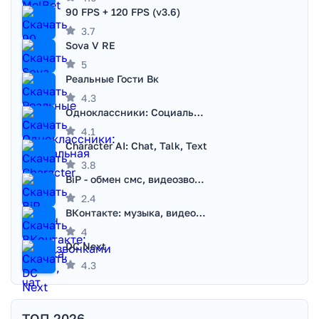
90 FPS + 120 FPS (v3.6)
3.7
Sova V RE
5
Реальные Гости Вк
4.3
Одноклассники: Социальная сеть
4.1
Character AI: Chat, Talk, Text
3.8
BiP - обмен смс, видеозвонками
2.4
ВКонтакте: музыка, видео, чат
4
DC Next
4.3
ТОП 2026