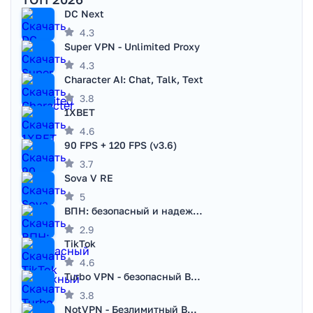
DC Next
4.3
Super VPN - Unlimited Proxy
4.3
Character AI: Chat, Talk, Text
3.8
1XBET
4.6
90 FPS + 120 FPS (v3.6)
3.7
Sova V RE
5
ВПН: безопасный и надежный VPN
2.9
TikTok
4.6
Turbo VPN - безопасный ВПН
3.8
NotVPN - Безлимитный ВПН | VPN