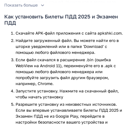
нюансов и подводных камней. Уникальная в своем роде
Показать больше
программа «Билеты ПДД 2019 и Экзамен от ГИБДД» с
Drom.ru, скачать которую вы можете уже сегодня, дает
Как установить Билеты ПДД 2025 и Экзамен
прекрасную возможность понять методику сдачи
ПДД
экзамена, привыкнуть к ней и полностью изучить все
Скачайте APK-файл приложения с сайта apkshki.com.
возможные вопросы и ответы на них, что во много раз
повышает успех прохождения экзамена.
Найдите загруженный файл. Вы можете найти его в
шторке уведомлений или в папке 'Download' с
Что входит в программу
помощью любого файлового менеджера.
Если файл скачался в расширение .bin (ошибка
Программа, которую вы можете скачать на Андроид,
WebView на Android 11), переименуйте его в .apk с
включает в себя:
помощью любого файлового менеджера или
попробуйте загрузить файл другим браузером,
справочную систему, содержащую обновленные
например, Chrome.
правила дорожного движения от 2019 года;
Запустите установку. Нажмите на скачанный файл,
билеты по категориям АВ, А1В1 и все возможные
чтобы начать установку
исправления от 2019 года;
Разрешите установку из неизвестных источников.
билеты по категориям CD, C1D1
Если вы впервые устанавливаете Билеты ПДД 2025 и
Режимы программы
Экзамен ПДД не из Google Play, перейдите в
настройки безопасности вашего устройства и