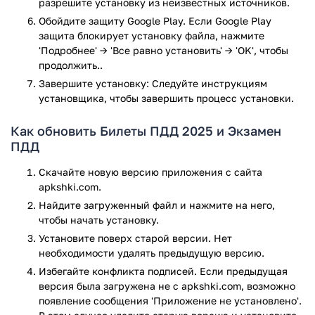
разрешите установку из неизвестных источников.
Программа предлагает несколько режимов подготовки:
Обойдите защиту Google Play. Если Google Play
Обучение. Это начальный этап подготовки к сдаче
защита блокирует установку файла, нажмите
экзамена, который предполагает самостоятельный
'Подробнее' → 'Все равно установить' → 'OK', чтобы
выбор билетов с целью изучения вариаций вопросов
продолжить..
и ответов.
Завершите установку: Следуйте инструкциям
установщика, чтобы завершить процесс установки.
Экзамен. Данный режим представляет собой
эмуляцию сдачи теории по ПДД, по стандартам,
Как обновить Билеты ПДД 2025 и Экзамен
принятым в ГИБДД.
ПДД
Тренировочный режим. Это случайный выбор
билетов из общего каталога. Данный режим хорошо
Скачайте новую версию приложения с сайта
проходить после стопроцентного прохождения
apkshki.com.
режима «Экзамен» для лучшего усвоения
Найдите загруженный файл и нажмите на него,
теоретических знания. В случае, если экзаменатор
чтобы начать установку.
по той или иной причине решит изменить ход
Установите поверх старой версии. Нет
прохождения сдачи теории и внесет изменения в
необходимости удалять предыдущую версию.
программу, поменяв билеты местами, вы не
растеряетесь, а сможете быстро
Избегайте конфликта подписей. Если предыдущая
версия была загружена не с apkshki.com, возможно
сконцентрироваться на билете и дать верный ответ.
появление сообщения 'Приложение не установлено'.
Подготовка. К данному режиму стоит подходить