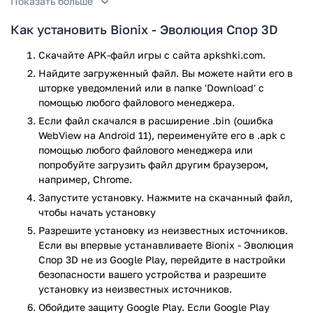
Показать больше
Bionix - Spore and Bacteria Evolution Simulator 3D – это игра
Как установить Bionix - Эволюция Спор 3D
для телефонов, которая позволит вам окунуться в
неизведанный мир флоры и фауны под микроскопом. Для
Скачайте APK-файл игры с сайта apkshki.com.
этого достаточно просто создать новый живой организм и
Найдите загруженный файл. Вы можете найти его в
развивать собственное творение. Поглощайте, питайтесь,
шторке уведомлений или в папке 'Download' с
уничтожайте врагов – делайте все возможно, чтобы
помощью любого файлового менеджера.
выжить в условиях полной анархии микробной вселенной.
Если файл скачался в расширение .bin (ошибка
Собирайте уникальные частички ДНК, которые в
WebView на Android 11), переименуйте его в .apk с
дальнейшем помогут вашему существу перейти на новую
помощью любого файлового менеджера или
эволюционную ступень.
попробуйте загрузить файл другим браузером,
например, Chrome.
Важно понимать, что в вашем окружении будут постоянно
Запустите установку. Нажмите на скачанный файл,
находится множество различных созданий. Если быть
чтобы начать установку
точным, в игре можно встретить более 50 разновидностей
Разрешите установку из неизвестных источников.
видов. Эволюционируйте, абстрагируйтесь под внешние
Если вы впервые устанавливаете Bionix - Эволюция
факторы враждебности других макросуществ с целью
Спор 3D не из Google Play, перейдите в настройки
достижения верхушки пищевой цепи!
безопасности вашего устройства и разрешите
установку из неизвестных источников.
Геймплей и особенности
Обойдите защиту Google Play. Если Google Play