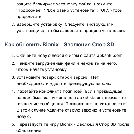
Игровой процесс Bionix весьма напоминает легендарную
защита блокирует установку файла, нажмите
игру Spore, где игроку приходилось проходить все стадии
'Подробнее' → 'Все равно установить' → 'OK', чтобы
продолжить..
становления существа. Тогда многим игрокам очень
полюбился именно этап развития микроорганизма, что и
Завершите установку: Следуйте инструкциям
послужило прототипом для создания Bionix - Spore and
установщика, чтобы завершить процесс установки.
Bacteria Evolution Simulator 3D.
Как обновить Bionix - Эволюция Спор 3D
Важно отметить, что геймплей прошел полную
детализацию, а качество изображения поражает своей
Скачайте новую версию игры с сайта apkshki.com.
проработкой. Может игровая задумка и относится к
Найдите загруженный файл и нажмите на него,
создателям Spore, нельзя отрицать большой вклад со
чтобы начать установку.
стороны разработчиков Bionix. Последние превзошли
Установите поверх старой версии. Нет
первоисточник в понимании графического качества и
необходимости удалять предыдущую версию.
геймплея. Каждый мир создается процедурно, таким
Избегайте конфликта подписей. Если предыдущая
образом удается обеспечить отличную имитацию
версия была загружена не с apkshki.com, возможно
искусственной микроскопической жизни.
появление сообщения 'Приложение не установлено'.
В этом случае удалите старую версию и установите
Как установить
новую.
Перезапустите игру Bionix - Эволюция Спор 3D после
Бесплатно скачать Bionix - Spore and Bacteria Evolution
обновления.
Simulator 3D на свой телефон версии Андроид вы сможете