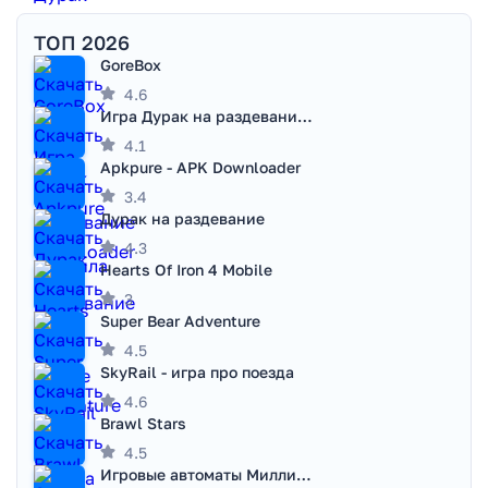
ТОП 2026
GoreBox
4.6
Игра Дурак на раздевание - Правила игры
4.1
Apkpure - APK Downloader
3.4
Дурак на раздевание
4.3
Hearts Of Iron 4 Mobile
3
Super Bear Adventure
4.5
SkyRail - игра про поезда
4.6
Brawl Stars
4.5
Игровые автоматы Миллионер