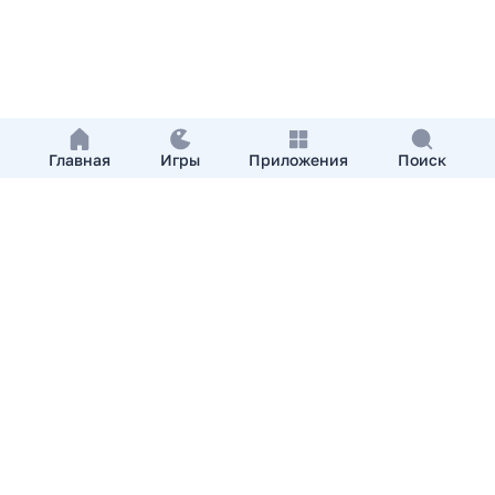
Главная
Игры
Приложения
Поиск
Добавить приложение
О нас
Контакты
APKshki.com. Все права защищены, копирование