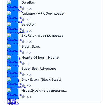
GoreBox
4.6
Apkpure - APK Downloader
3.4
selector
4.8
SkyRail - игра про поезда
4.6
Brawl Stars
4.5
Hearts Of Iron 4 Mobile
3
Super Bear Adventure
4.5
Блок Бласт (Block Blast)
4.4
Игра Дурак на раздевание - Правила игры
4.1