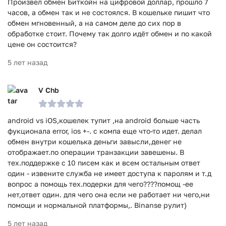
Произвел обмен Биткойн на цифровой доллар, прошло 7
часов, а обмен так и не состоялся. В кошельке пишит что
обмен мгновенный, а на самом деле до сих пор в
обработке стоит. Почему так долго идёт обмен и по какой
цене он состоится?
5 лет назад
V Chb
android vs iOS,кошелек тупит ,на android больше часть
фукционала error, ios +-. с компа еще что-то идет. делал
обмен внутри кошелька деньги завысли,денег не
отображает.по операции транзакции завешены. В
тех.поддержке с 10 писем как и всем остальным ответ
один - извените служба не имеет доступа к паролям и т.д
вопрос а помощь тех.подерки для чего????помощ -ее
нет,ответ один. для чего она если не работает ни чего,ни
помощи и нормальной платформы,. Binanse рулит)
5 лет назад