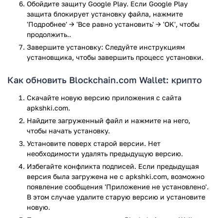
Обойдите защиту Google Play. Если Google Play
информацию в любое время. Разработчики предоставили
защита блокирует установку файла, нажмите
возможность обработки платежей, можно ими управлять и
'Подробнее' → 'Все равно установить' → 'OK', чтобы
просматривать статистику проведенных транзакций.
продолжить..
Приложение абсолютно бесплатное и работает с
Завершите установку: Следуйте инструкциям
мобильными девайсами на базе андроид, его можно найти
установщика, чтобы завершить процесс установки.
и скачать в общем доступе, не беспокоясь о внесении
дополнительных платежных средств.
Как обновить Blockchain.com Wallet: крипто
Blockchain Wallet дает доступ к крупным рынкам по обмену
и покупке криптовалюты. Есть возможность проводить
Скачайте новую версию приложения с сайта
нужные операции по покупке – продаже биткоинов в
apkshki.com.
несколько касаний, что облегчает использование
Найдите загруженный файл и нажмите на него,
программы. Помимо этого, пользователь может обменивать
чтобы начать установку.
одну криптовалюту на другую. Например, перевести из
Установите поверх старой версии. Нет
биткоина на эфириум, это будет полезно тем, кто часто
необходимости удалять предыдущую версию.
использует этот вид денежных средств, в качестве
Избегайте конфликта подписей. Если предыдущая
основной платежной системы. Программа показывает
версия была загружена не с apkshki.com, возможно
актуальную информационную сводку о курсе цифровой
появление сообщения 'Приложение не установлено'.
валюты, которая обновляется каждый день.
В этом случае удалите старую версию и установите
новую.
Дополнительные характеристики