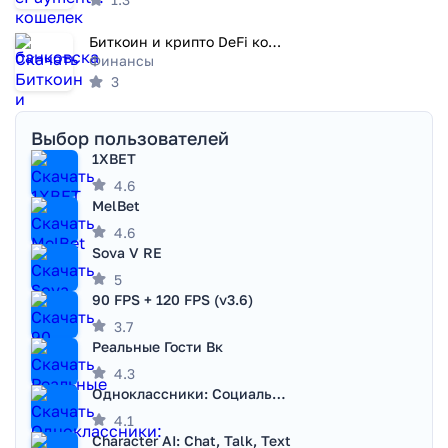
Биткоин и крипто DeFi кошелек
Финансы
3
Выбор пользователей
1XBET
4.6
MelBet
4.6
Sova V RE
5
90 FPS + 120 FPS (v3.6)
3.7
Реальные Гости Вк
4.3
Одноклассники: Социальная сеть
4.1
Character AI: Chat, Talk, Text