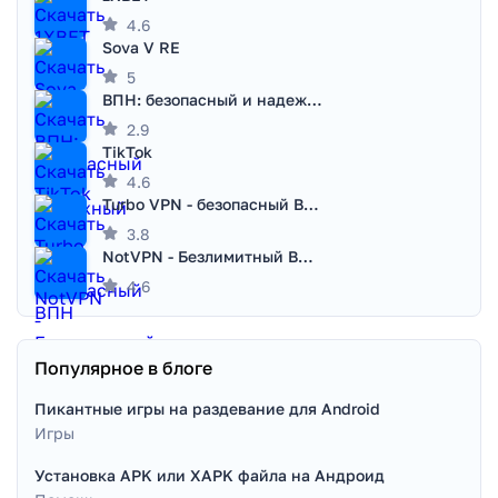
4.6
Sova V RE
5
ВПН: безопасный и надежный VPN
2.9
TikTok
4.6
Turbo VPN - безопасный ВПН
3.8
NotVPN - Безлимитный ВПН | VPN
4.6
Популярное в блоге
Пикантные игры на раздевание для Android
Игры
Установка APK или XAPK файла на Андроид