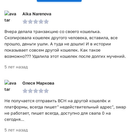
проверку антивирусом VirusTotal. В результате проверки
по всем последним сигнатурам заражения файлов не
Aika Narenova
выявлено.
Вчера делала транзакцию со своего кошелька.
Скопировала кошелек другого человека, вставила, все
прошло, деньги ушли. А туда не дошли! И в истории
показывает совсем другой кошелек. Как такое
возможно??? Удалила этот кошелек после долгих мучений.
5 лет назад
Олеся Маркова
Не получается отправить BCH на другой кошелёк и
платформы, всегда пишет" недействительный адрес", swap
не работает, пишет всегда, доступно для свапа 0 на
сегодня...
5 лет назад