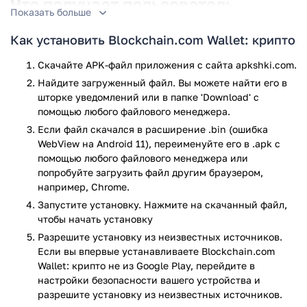
Что получает пользователь
Показать больше
Приложение будет полезно тем, кто использует криптовую
Как установить Blockchain.com Wallet: крипто
валюту, в качестве платежной системы. Оно предлагает
безопасный доступ к кошельку, можно установить пин-код
Скачайте APK-файл приложения с сайта apkshki.com.
или аутентификацию по отпечаткам пальцев. Также в
Найдите загруженный файл. Вы можете найти его в
Blockchain Wallet не хранятся закрытые ключи, что
шторке уведомлений или в папке 'Download' с
означает полную безопасность и минимальную
помощью любого файлового менеджера.
вероятность проникновения злоумышленников. Так что
Если файл скачался в расширение .bin (ошибка
можно не бояться за безопасность денежных средств, так
WebView на Android 11), переименуйте его в .apk с
как они защищены двумя этапами аутентификации. При
помощью любого файлового менеджера или
этом разработчики регулярно проверяют приложение на
попробуйте загрузить файл другим браузером,
безопасность использования.
например, Chrome.
Запустите установку. Нажмите на скачанный файл,
Также создатели приложения предлагают пользователю
чтобы начать установку
удобный интерфейс и множество функций. Например,
Разрешите установку из неизвестных источников.
можно мгновенно отправить биткоины или эфириумы в
Если вы впервые устанавливаете Blockchain.com
любое место, так что не придется ждать несколько минут
Wallet: крипто не из Google Play, перейдите в
или часов, чтобы отослать криптовалюту. При этом в
настройки безопасности вашего устройства и
программе установлена понятная и легкая система
разрешите установку из неизвестных источников.
платежных запросов. Можно получить нужную