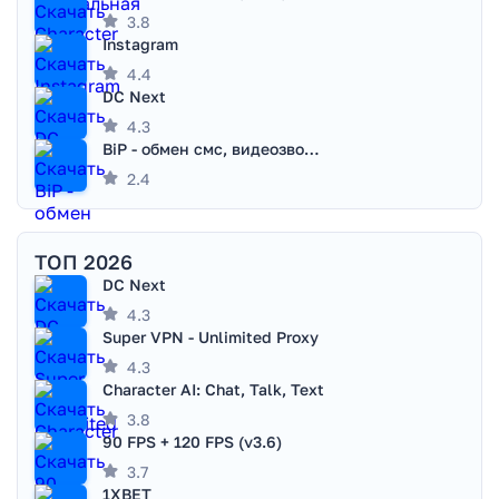
3.8
Instagram
4.4
DC Next
4.3
BiP - обмен смс, видеозвонками
2.4
ТОП 2026
DC Next
4.3
Super VPN - Unlimited Proxy
4.3
Character AI: Chat, Talk, Text
3.8
90 FPS + 120 FPS (v3.6)
3.7
1XBET