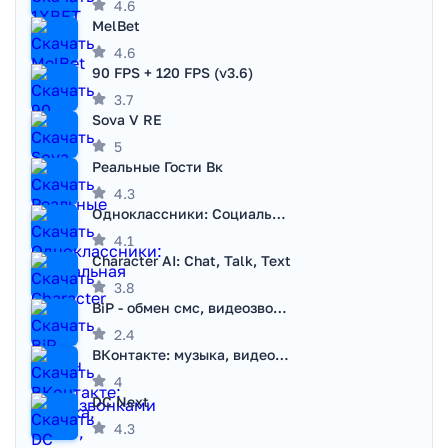
4.6
MelBet
4.6
90 FPS + 120 FPS (v3.6)
3.7
Sova V RE
5
Реальные Гости Вк
4.3
Одноклассники: Социальная сеть
4.1
Character AI: Chat, Talk, Text
3.8
BiP - обмен смс, видеозвонками
2.4
ВКонтакте: музыка, видео, чат
4
DC Next
4.3