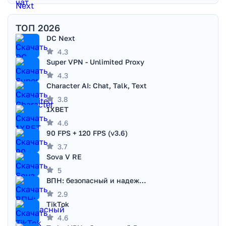
ТОП 2026
DC Next
4.3
Super VPN - Unlimited Proxy
4.3
Character AI: Chat, Talk, Text
3.8
1XBET
4.6
90 FPS + 120 FPS (v3.6)
3.7
Sova V RE
5
ВПН: безопасный и надежный VPN
2.9
TikTok
4.6