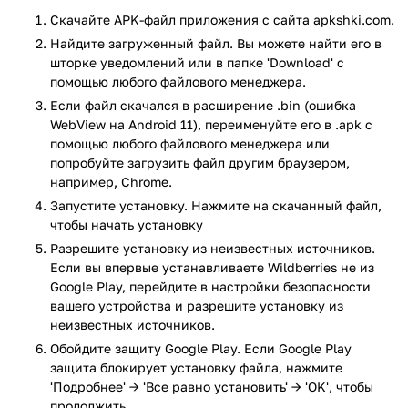
Боле 15 тысяч брендов, огромный выбор товаров: есть и
Скачайте APK-файл приложения с сайта apkshki.com.
одежда, и товары для детей, все для ухода за собой,
Найдите загруженный файл. Вы можете найти его в
книжки, бытовая техника, электроника и многое другое.
шторке уведомлений или в папке 'Download' с
помощью любого файлового менеджера.
Доставка
Если файл скачался в расширение .bin (ошибка
WebView на Android 11), переименуйте его в .apk с
В вашем распоряжении бесплатная доставка курьером до
помощью любого файлового менеджера или
дома или в пункт самовывоза в короткие сроки. Доставка
попробуйте загрузить файл другим браузером,
действует почти на всей территории России.
например, Chrome.
Запустите установку. Нажмите на скачанный файл,
Пункты самовывоза
чтобы начать установку
Разрешите установку из неизвестных источников.
Больше двух тысяч пунктов выдачи заказов с фирменным
Если вы впервые устанавливаете Wildberries не из
оформлением и удобными примерочными. За примерку
Google Play, перейдите в настройки безопасности
вам не придется платить: она бесплатная. Проверьте перед
вашего устройства и разрешите установку из
покупкой, подходит ли вам одежда. Посмотрите на карте,
неизвестных источников.
наверняка рядом с вашим домом есть наш пункт!
Обойдите защиту Google Play. Если Google Play
Особенности
защита блокирует установку файла, нажмите
'Подробнее' → 'Все равно установить' → 'OK', чтобы
продолжить..
Приятное оформление и удобная навигация