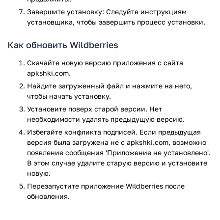
Ищите товары с помощью штрих-кода
Завершите установку: Следуйте инструкциям
Выбирайте пункт самовывоза, которая находится
установщика, чтобы завершить процесс установки.
ближе всего к дому
Автоприменение промокодов
Как обновить Wildberries
Стабильная работа и высокая скорость отклика
Скачайте новую версию приложения с сайта
Скачать приложение Wildberries вы можете бесплатно с
apkshki.com.
нашего сайта. Устройте себе поход по магазинам, не
Найдите загруженный файл и нажмите на него,
выходя из своей квартиры!
чтобы начать установку.
Установите поверх старой версии. Нет
Приложение Wildberries прошло проверку антивирусом
необходимости удалять предыдущую версию.
VirusTotal. В результате проверки по всем последним
сигнатурам заражения файлов не выявлено.
Избегайте конфликта подписей. Если предыдущая
версия была загружена не с apkshki.com, возможно
появление сообщения 'Приложение не установлено'.
В этом случае удалите старую версию и установите
новую.
Перезапустите приложениe Wildberries после
обновления.