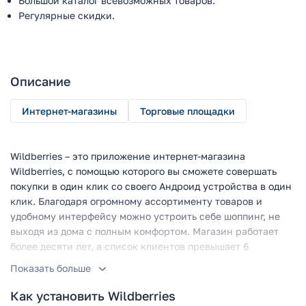
Большой каталог всевозможных товаров.
Регулярные скидки.
Описание
Интернет-магазины
Торговые площадки
Wildberries – это приложение интернет-магазина
Wildberries, с помощью которого вы сможете совершать
покупки в один клик со своего Андроид устройства в один
клик. Благодаря огромному ассортименту товаров и
удобному интерфейсу можно устроить себе шоппинг, не
выходя из дома с полным комфортом. Магазин работает
более десяти лет, а список клиентов превышает 6
миллионов.
Показать больше
Найдется все
Как установить Wildberries