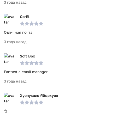
3 года назад
CorEl
Отличная почта.
3 года назад
Soft Box
Fantastic email manager
3 года назад
Хуепукало Яйцехуев
👌