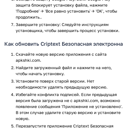
защита блокирует установку файла, нажмите
Программа не собирает и не хранит
'Подробнее' → 'Все равно установить' → 'OK', чтобы
пользовательские данные электронные письма на
продолжить..
своих серверах.
Завершите установку: Следуйте инструкциям
Интуитивный интерфейс и максимальная простота
установщика, чтобы завершить процесс установки.
использования.
Открытый исходный код приложения доступен на
Как обновить Criptext Безопасная электронна
Github.
Если вам необходим защищенный почтовый клиент,
Скачайте новую версию приложения с сайта
скачайте на свой смартфон приложение Criptext для
apkshki.com.
Android. Программа распространяется бесплатно.
Найдите загруженный файл и нажмите на него,
чтобы начать установку.
Приложение Criptext Безопасная электронна прошло
Установите поверх старой версии. Нет
проверку антивирусом VirusTotal. В результате проверки
необходимости удалять предыдущую версию.
по всем последним сигнатурам заражения файлов не
Избегайте конфликта подписей. Если предыдущая
выявлено.
версия была загружена не с apkshki.com, возможно
появление сообщения 'Приложение не установлено'.
В этом случае удалите старую версию и установите
новую.
Перезапустите приложениe Criptext Безопасная