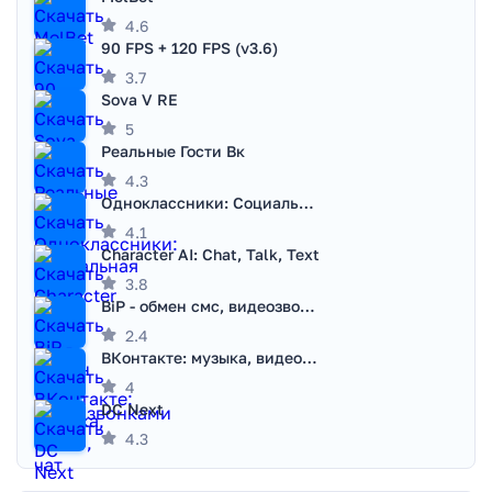
4.6
90 FPS + 120 FPS (v3.6)
3.7
Sova V RE
5
Реальные Гости Вк
4.3
Одноклассники: Социальная сеть
4.1
Character AI: Chat, Talk, Text
3.8
BiP - обмен смс, видеозвонками
2.4
ВКонтакте: музыка, видео, чат
4
DC Next
4.3