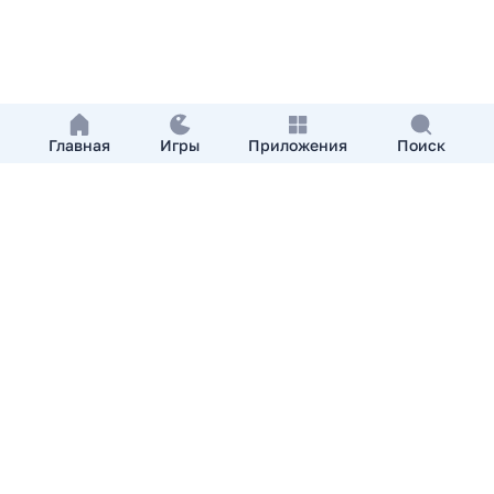
Главная
Игры
Приложения
Поиск
Добавить приложение
О нас
Контакты
APKshki.com. Все права защищены, копирование