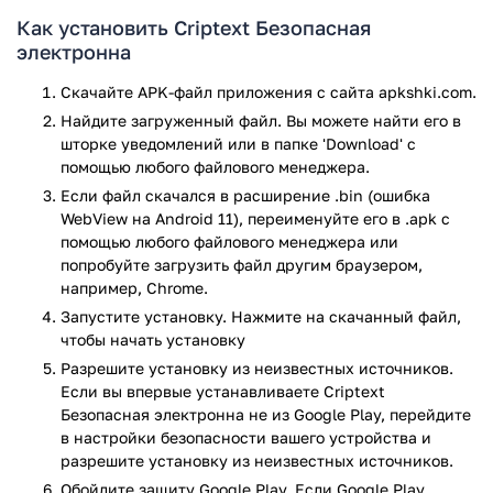
Перед вами мобильное приложение одноименного
Как установить Criptext Безопасная
сервиса электронной почты, главной отличительной
электронна
особенностью которого является высококачественная
защита конфиденциальных данных пользователя. Сервис
Скачайте APK-файл приложения с сайта apkshki.com.
обеспечивает надежное сквозное шифрование переписок
Найдите загруженный файл. Вы можете найти его в
и не собирает пользовательские данные. Всё, что вам
шторке уведомлений или в папке 'Download' с
потребуется сделать для начала обмена зашифрованными
помощью любого файлового менеджера.
письмами с друзьями или коллегами — это завести
Если файл скачался в расширение .bin (ошибка
бесплатный ящик @ criptext.com. После этого, вы готовы к
WebView на Android 11), переименуйте его в .apk с
общению. В последней версии программы, вас ожидает
помощью любого файлового менеджера или
целый ряд полезных особенностей и возможностей, среди
попробуйте загрузить файл другим браузером,
которых:
например, Chrome.
Запустите установку. Нажмите на скачанный файл,
Проверка доставки и прочтения письма. Выбудете
чтобы начать установку
видеть, когда собеседник откроет ваше письмо.
Разрешите установку из неизвестных источников.
Отмена отправки писем.
Если вы впервые устанавливаете Criptext
Защита вложений.
Безопасная электронна не из Google Play, перейдите
Сквозное шифрование электронной почты. Письма
в настройки безопасности вашего устройства и
блокируются уникальным ключом, который
разрешите установку из неизвестных источников.
генерируется и хранится только на вашем
Обойдите защиту Google Play. Если Google Play
устройства.