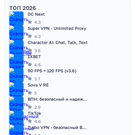
ТОП 2026
DC Next
4.3
Super VPN - Unlimited Proxy
4.3
Character AI: Chat, Talk, Text
3.8
1XBET
4.6
90 FPS + 120 FPS (v3.6)
3.7
Sova V RE
5
ВПН: безопасный и надежный VPN
2.9
TikTok
4.6
Turbo VPN - безопасный ВПН