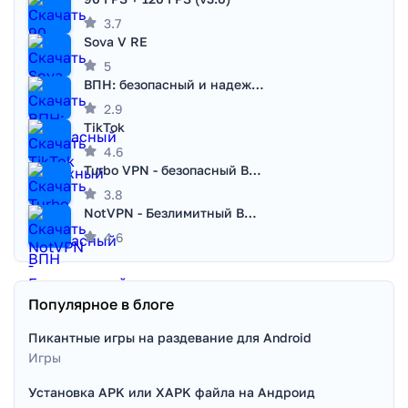
3.7
Sova V RE
5
ВПН: безопасный и надежный VPN
2.9
TikTok
4.6
Turbo VPN - безопасный ВПН
3.8
NotVPN - Безлимитный ВПН | VPN
4.6
Популярное в блоге
Пикантные игры на раздевание для Android
Игры
Установка APK или XAPK файла на Андроид