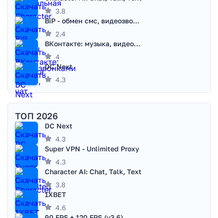
3.8
BiP - обмен смс, видеозвонками
2.4
ВКонтакте: музыка, видео, чат
4
DC Next
4.3
ТОП 2026
DC Next
4.3
Super VPN - Unlimited Proxy
4.3
Character AI: Chat, Talk, Text
3.8
1XBET
4.6
90 FPS + 120 FPS (v3.6)