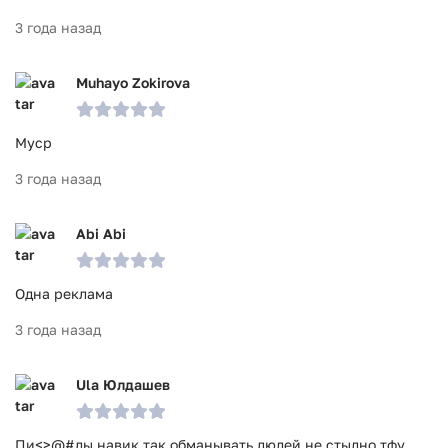
3 года назад
Muhayo Zokirova
Муср
3 года назад
Abi Abi
Одна реклама
3 года назад
Ula Юлдашев
Пи<>@#лы навик так обманывать людей не стыдно тфу