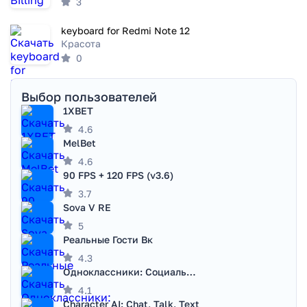
3
keyboard for Redmi Note 12
Красота
0
Выбор пользователей
1XBET
4.6
MelBet
4.6
90 FPS + 120 FPS (v3.6)
3.7
Sova V RE
5
Реальные Гости Вк
4.3
Одноклассники: Социальная сеть
4.1
Character AI: Chat, Talk, Text