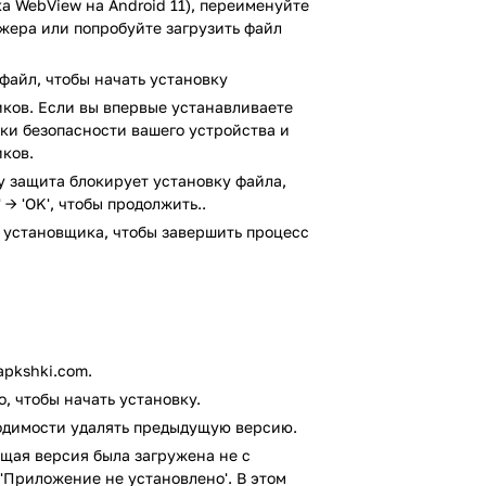
а WebView на Android 11), переименуйте
джера или попробуйте загрузить файл
файл, чтобы начать установку
.
ксплуатации квадрокоптера.
ков. Если вы впервые устанавливаете
ойки безопасности вашего устройства и
ков.
лереей смартфона.
коптера.
ay защита блокирует установку файла,
ников.
 → 'OK', чтобы продолжить..
 установщика, чтобы завершить процесс
 квадрокоптерами DJI Mavic Mini, DJI
следнюю версию приложения DJI Fly для
pkshki.com.
, чтобы начать установку.
irusTotal. В результате проверки по
ходимости удалять предыдущую версию.
выявлено.
щая версия была загружена не с
'Приложение не установлено'. В этом