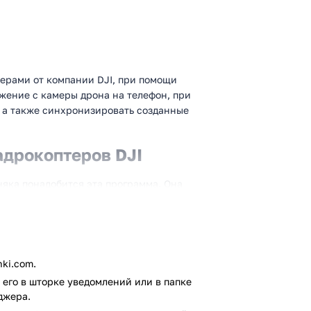
терами от компании DJI, при помощи
жение с камеры дрона на телефон, при
 а также синхронизировать созданные
адрокоптеров DJI
няка понадобится эта программа. Она
льзованию вашего нового летательного
етную подготовку, а также получать
. С экрана телефона, вы также будете
писывать видео, снимать фото, а также
оддерживает ваш летательный аппарат.
ki.com.
его в шторке уведомлений или в папке
джера.