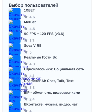
Выбор пользователей
1XBET
4.6
MelBet
4.6
90 FPS + 120 FPS (v3.6)
3.7
Sova V RE
5
Реальные Гости Вк
4.3
Одноклассники: Социальная сеть
4.1
Character AI: Chat, Talk, Text
3.8
BiP - обмен смс, видеозвонками
2.4
ВКонтакте: музыка, видео, чат
4