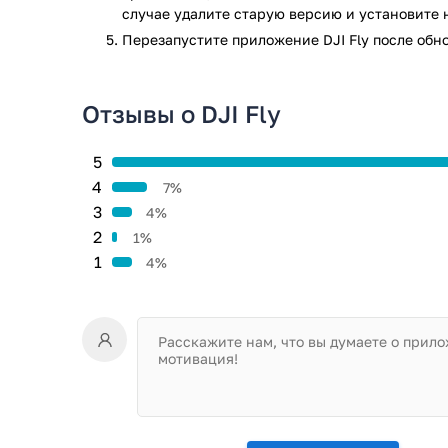
случае удалите старую версию и установите 
Перезапустите приложениe DJI Fly после обн
Отзывы о DJI Fly
5
4
7%
3
4%
2
1%
1
4%