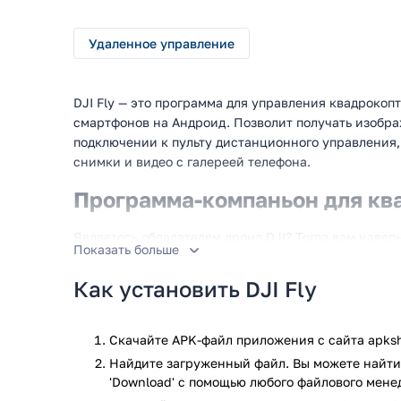
Удаленное управление
DJI Fly — это программа для управления квадрокоп
смартфонов на Андроид. Позволит получать изобра
подключении к пульту дистанционного управления,
снимки и видео с галереей телефона.
Программа-компаньон для кв
Являетесь обладателем дрона DJI? Тогда вам навер
Показать больше
позволит вам ознакомиться с инструкцией по испо
аппарата, подключиться к нему, выполнить предпол
Как установить DJI Fly
изображение с камеры коптера, в реальном времени
регулировать настройки камеры и самого дрона, за
переключаться между режимами съёмки, которые п
Скачайте APK-файл приложения с сайта apksh
Найдите загруженный файл. Вы можете найти 
Для чего нужна эта программа:
'Download' с помощью любого файлового мене