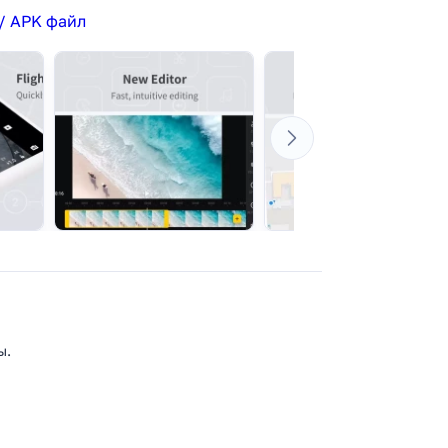
/ APK файл
ы.