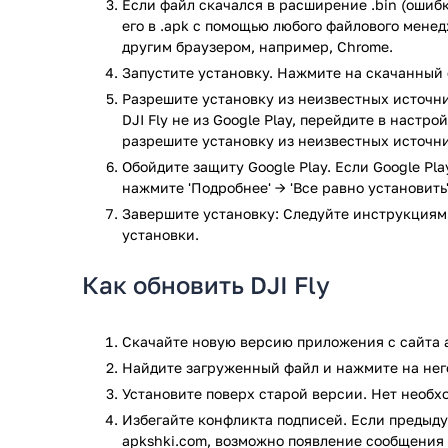
Если файл скачался в расширение .bin (ошибк
Подключение к дрону.
его в .apk с помощью любого файлового мене
Калибровка дрона.
другим браузером, например, Chrome.
Управление взлетом и посадкой, в один тап.
Запустите установку. Нажмите на скачанный 
Поиск зон, разрешенных для полета, на карте
Ознакомление с краткими инструкциями по э
Разрешите установку из неизвестных источни
DJI Fly не из Google Play, перейдите в настр
Переключение между режимами съёмки.
разрешите установку из неизвестных источни
Синхронизация созданных фото и видео с га
Контроль уровня заряда аккумулятора квадро
Обойдите защиту Google Play. Если Google Pl
Отображение количества подключенных спут
нажмите 'Подробнее' → 'Все равно установить'
Настройка камеры.
Завершите установку: Следуйте инструкциям
А также многое другое.
установки.
Обратите внимание! Программа совместима только с
Как обновить DJI Fly
Mavic Air 2, DJI Mini 2, DJI FPV и DJI Air 2S.
С сайта apkshki.com, вы всегда можете скачать по
Скачайте новую версию приложения с сайта a
Android, совершенно бесплатно.
Найдите загруженный файл и нажмите на него
Приложение DJI Fly прошло проверку антивирусом V
Установите поверх старой версии. Нет необ
всем последним сигнатурам заражения файлов не 
Избегайте конфликта подписей. Если предыду
apkshki.com, возможно появление сообщения 