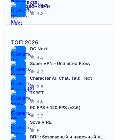
DC Next
4.3
ТОП 2026
DC Next
4.3
Super VPN - Unlimited Proxy
4.3
Character AI: Chat, Talk, Text
3.8
1XBET
4.6
90 FPS + 120 FPS (v3.6)
3.7
Sova V RE
5
ВПН: безопасный и надежный VPN