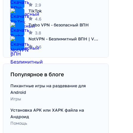
2.9
TikTok
4.6
Turbo VPN - безопасный ВПН
3.8
NotVPN - Безлимитный ВПН | VPN
4.6
Популярное в блоге
Пикантные игры на раздевание для
Android
Игры
Установка APK или XAPK файла на
Андроид
Помощь