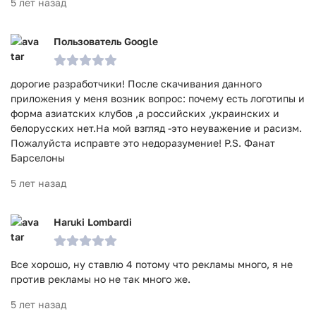
5 лет назад
Пользователь Google
дорогие разработчики! После скачивания данного
приложения у меня возник вопрос: почему есть логотипы и
форма азиатских клубов ,а российских ,украинских и
белорусских нет.На мой взгляд -это неуважение и расизм.
Пожалуйста исправте это недоразумение! P.S. Фанат
Барселоны
5 лет назад
Haruki Lombardi
Все хорошо, ну ставлю 4 потому что рекламы много, я не
против рекламы но не так много же.
5 лет назад