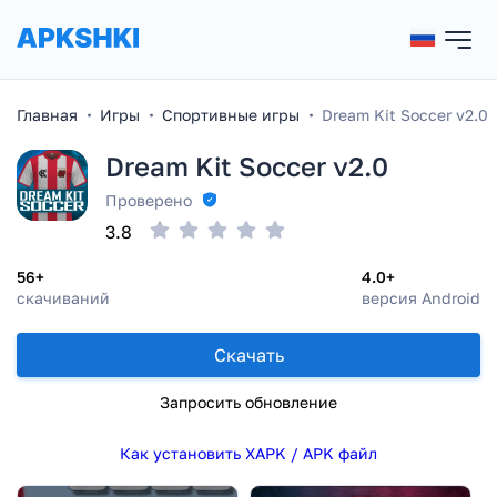
Главная
Игры
Спортивные игры
Dream Kit Soccer v2.0
Dream Kit Soccer v2.0
Проверено
3.8
56+
4.0+
скачиваний
версия Android
Скачать
Запросить обновление
Как установить XAPK / APK файл