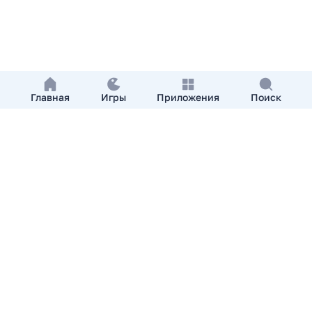
Главная
Игры
Приложения
Поиск
Добавить приложение
О нас
Контакты
APKshki.com. Все права защищены, копирование