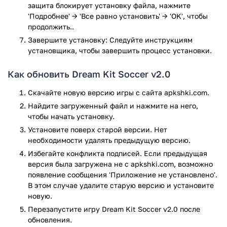
Каждая мелочь выполнена с технической стороны очень
защита блокирует установку файла, нажмите
качественно.
'Подробнее' → 'Все равно установить' → 'OK', чтобы
продолжить..
Пользователь сам может создать формы для других
Завершите установку: Следуйте инструкциям
команд, предположим для российских клубов: Спартак,
установщика, чтобы завершить процесс установки.
Зенит, ЦСКА и так далее. В программе очень удобный
интерфейс, любой пользователь сможет разобраться с
Как обновить Dream Kit Soccer v2.0
настройками, инструментами и другими опциями.
Скачайте новую версию игры с сайта apkshki.com.
На сегодняшний день в программе было выпущено
большое количество самых разных форм для футбольных
Найдите загруженный файл и нажмите на него,
команд: Реал, Ливерпуль, Барселона, Ювентус, Челси и
чтобы начать установку.
другие.
Установите поверх старой версии. Нет
необходимости удалять предыдущую версию.
Особенности программы
Избегайте конфликта подписей. Если предыдущая
версия была загружена не с apkshki.com, возможно
Понятный и простой интерфейс.
появление сообщения 'Приложение не установлено'.
Удобные настройки.
В этом случае удалите старую версию и установите
Простая установка.
новую.
Большой выбор новых форм.
Перезапустите игру Dream Kit Soccer v2.0 после
Качественная проработка.
обновления.
Хорошее графическое решение.