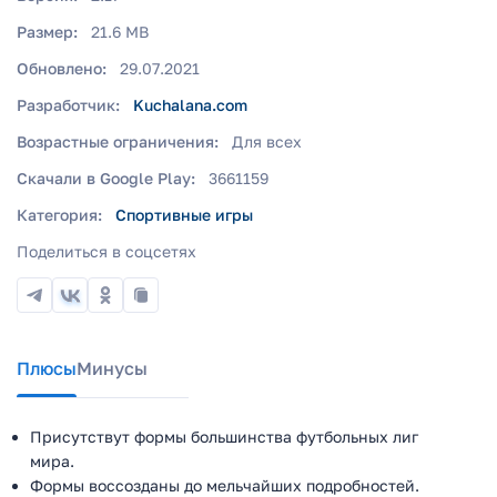
Размер:
21.6 MB
Обновлено:
29.07.2021
Разработчик:
Kuchalana.com
Возрастные ограничения:
Для всех
Скачали в Google Play:
3661159
Категория:
Спортивные игры
Поделиться в соцсетях
Плюсы
Минусы
Присутствут формы большинства футбольных лиг
мира.
Формы воссозданы до мельчайших подробностей.