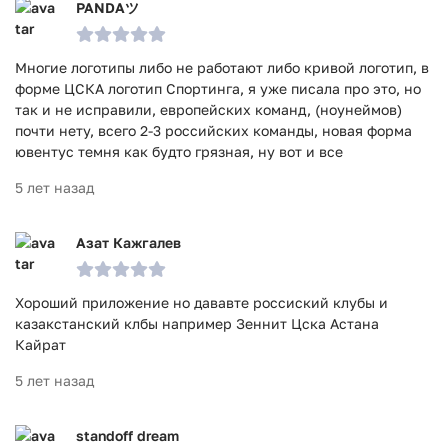
PANDAツ
Многие логотипы либо не работают либо кривой логотип, в
форме ЦСКА логотип Спортинга, я уже писала про это, но
так и не исправили, европейских команд, (ноунеймов)
почти нету, всего 2-3 российских команды, новая форма
ювентус темня как будто грязная, ну вот и все
5 лет назад
Азат Кажгалев
Хороший приложение но дававте россиский клубы и
казакстанский клбы например Зеннит Цска Астана
Кайрат
5 лет назад
standoff dream