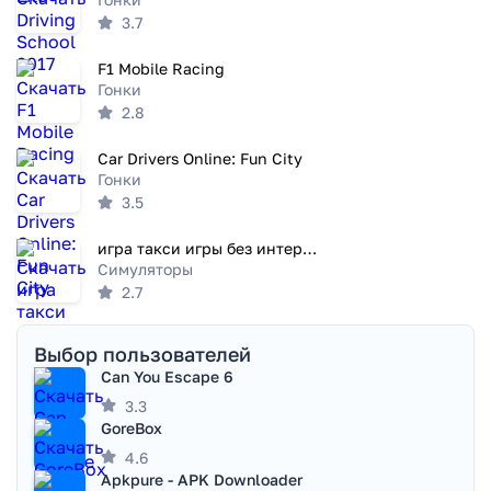
3.7
F1 Mobile Racing
Гонки
2.8
Car Drivers Online: Fun City
Гонки
3.5
игра такси игры без интернета
Симуляторы
2.7
Выбор пользователей
Can You Escape 6
3.3
GoreBox
4.6
Apkpure - APK Downloader