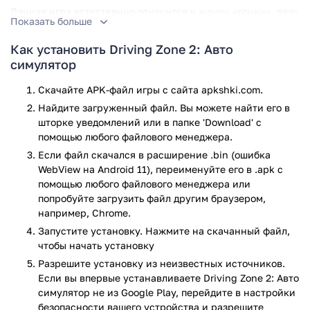
Данная игра естественно относится к жанру «гонки», ведь
Показать больше
здесь вам даётся возможность выбрать любой из
существующих автомобилей и гонять, даже превышая
Как установить Driving Zone 2: Авто
скорость!
симулятор
В игре Driving Zone 2 вообще отсутствуют какие-то
Скачайте APK-файл игры с сайта apkshki.com.
ограничения, она доступна абсолютно всем (никаких
Найдите загруженный файл. Вы можете найти его в
исключений нет). В игре отсутствуют запрещённые сцены
шторке уведомлений или в папке 'Download' с
где может быть насилие или что-то подобное.
помощью любого файлового менеджера.
Также стоит зацепить тему о том, что игра имеет
Если файл скачался в расширение .bin (ошибка
достаточно большое количество поклонников. Довольно
WebView на Android 11), переименуйте его в .apk с
часто любители Driving Zone 2 оставляют позитивные
помощью любого файлового менеджера или
отзывы об этой игре! Ведь она действительно того стоит!
попробуйте загрузить файл другим браузером,
например, Chrome.
Если рассматривать требования по установке данной
Запустите установку. Нажмите на скачанный файл,
игры, то тут всё немного запутано. Скорее всего, не
чтобы начать установку
каждый пользователь сможет сыграть в Driving Zone 2, ведь
Разрешите установку из неизвестных источников.
для того, чтобы успешно установить игру нужно иметь как
Если вы впервые устанавливаете Driving Zone 2: Авто
минимум 141 мегабайт свободной памяти (а это, на
симулятор не из Google Play, перейдите в настройки
секунду не так уж и мало). Если же у вас отсутствует
безопасности вашего устройства и разрешите