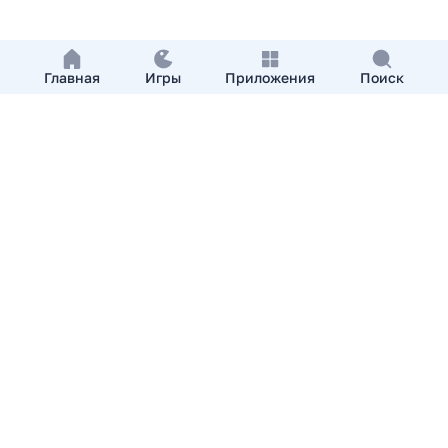
Главная
Игры
Приложения
Поиск
Добавить приложение
О нас
Контакты
APKshki.com. Все права защищены, копирование
материалов разрешенно только с указанием активной
ссылки на APKshki.com