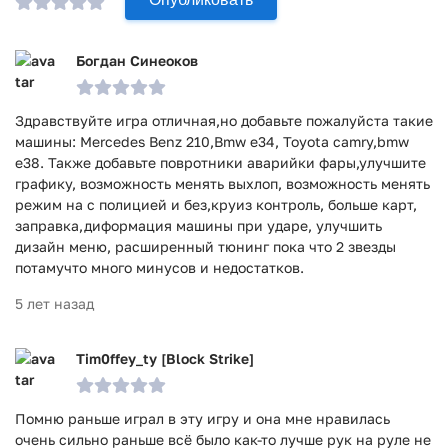
Возможность делать тюнинг любого автомобиля и
изменять его внутренние характеристики
Сыграйте в различных местностях! Не нужно гонять
Богдан Синеоков
всё время по одной и той же трассе!
Выполняйте задания и получайте награды! Станьте
Здравствуйте игра отличная,но добавьте пожалуйста такие
лучшим гонщиком!
машины: Mercedes Benz 210,Bmw e34, Toyota camry,bmw
Игра Driving Zone 2: Авто симулятор прошла проверку
e38. Также добавьте повротники аварийки фары,улучшите
графику, возможность менять выхлоп, возможность менять
антивирусом VirusTotal. В результате проверки по всем
режим на с полицией и без,круиз контроль, больше карт,
последним сигнатурам заражения файлов не выявлено.
заправка,диформация машины при ударе, улучшить
дизайн меню, расширенный тюнинг пока что 2 звезды
потамучто много минусов и недостатков.
5 лет назад
Tim0ffey_ty [Block Strike]
Помню раньше играл в эту игру и она мне нравилась
очень сильно раньше всё было как-то лучше рук на руле не