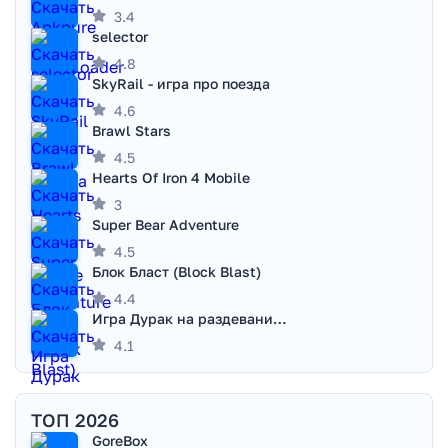
3.4
selector
4.8
SkyRail - игра про поезда
4.6
Brawl Stars
4.5
Hearts Of Iron 4 Mobile
3
Super Bear Adventure
4.5
Блок Бласт (Block Blast)
4.4
Игра Дурак на раздевание - Правила игры
4.1
ТОП 2026
GoreBox