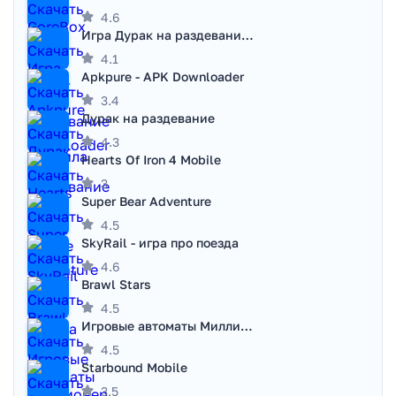
4.6
Игра Дурак на раздевание - Правила игры
4.1
Apkpure - APK Downloader
3.4
Дурак на раздевание
4.3
Hearts Of Iron 4 Mobile
3
Super Bear Adventure
4.5
SkyRail - игра про поезда
4.6
Brawl Stars
4.5
Игровые автоматы Миллионер
4.5
Starbound Mobile
3.5