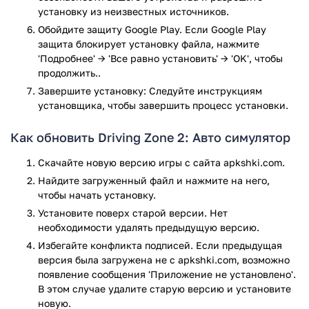
такой объём, то рекомендуется удалить ненужные файлы.
установку из неизвестных источников.
Ещё одно из требований касается версии операционной
Обойдите защиту Google Play. Если Google Play
защита блокирует установку файла, нажмите
системы андроид. Driving Zone 2 — прекрасная игра, но
'Подробнее' → 'Все равно установить' → 'OK', чтобы
чтобы её успешно запустить необходимо иметь смартфон,
продолжить..
версия андроид которого 4.1 или же больше (в случае,
если данное требование не соответствует, то сыграть в
Завершите установку: Следуйте инструкциям
игру вам не получится).
установщика, чтобы завершить процесс установки.
Детальнее о мобильной игре Driving Zone
Как обновить Driving Zone 2: Авто симулятор
2
Скачайте новую версию игры с сайта apkshki.com.
Driving Zone 2 можно назвать одной из лучших игр в своём
Найдите загруженный файл и нажмите на него,
роде, ведь она действительно подтверждает свой статус.
чтобы начать установку.
Игра имеет достаточно большое количество плюсов и
Установите поверх старой версии. Нет
практически отсутствуют минусы. Driving Zone 2 — одна из
необходимости удалять предыдущую версию.
лучших мобильных гонок.
Избегайте конфликта подписей. Если предыдущая
версия была загружена не с apkshki.com, возможно
Начнём с того, что в игре вам даётся возможность сыграть
появление сообщения 'Приложение не установлено'.
не одним автомобилем и даже не двумя. Driving Zone 2
В этом случае удалите старую версию и установите
имеет большое количество машин, выбирайте ту, которая
новую.