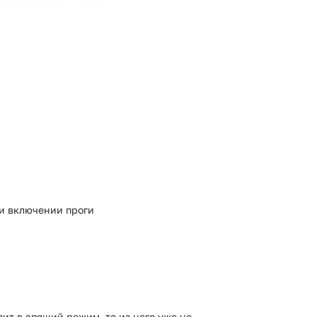
ри включении проги
т в спящий режим, то из него уже не