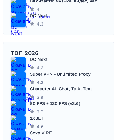
ВКонтакте: музыка, видео, чат
4
DC Next
4.3
ТОП 2026
DC Next
4.3
Super VPN - Unlimited Proxy
4.3
Character AI: Chat, Talk, Text
3.8
90 FPS + 120 FPS (v3.6)
3.7
1XBET
4.6
Sova V RE