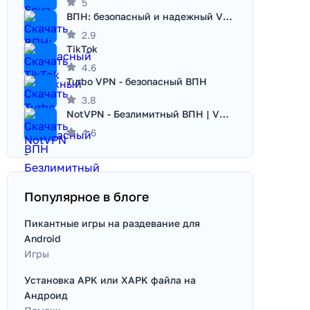
5
ВПН: безопасный и надежный VPN
2.9
TikTok
4.6
Turbo VPN - безопасный ВПН
3.8
NotVPN - Безлимитный ВПН | VPN
4.6
Популярное в блоге
Пикантные игры на раздевание для
Android
Игры
Установка APK или XAPK файла на
Андроид