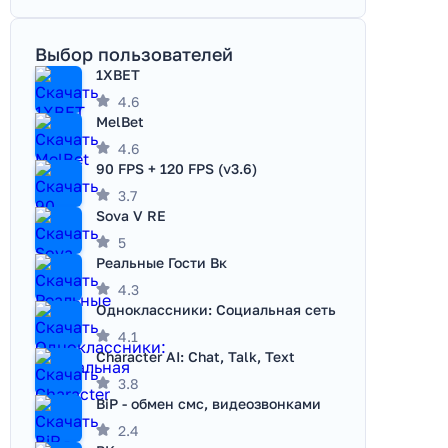
Выбор пользователей
1XBET
4.6
MelBet
4.6
90 FPS + 120 FPS (v3.6)
3.7
Sova V RE
5
Реальные Гости Вк
4.3
Одноклассники: Социальная сеть
4.1
Character AI: Chat, Talk, Text
3.8
BiP - обмен смс, видеозвонками
2.4