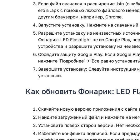
Если файл скачался в расширение .bin (ошибк
Включение фонарика всего одним тапом.
его в .apk с помощью любого файлового мене
Несколько красивых тем оформления.
другим браузером, например, Chrome.
Режим стробоскопа с очень простой настройк
Запустите установку. Нажмите на скачанный 
Выключение звуковых эффектов.
Небольшой размер приложения.
Разрешите установку из неизвестных источни
Фонарик: LED Flashlight не из Google Play, п
Возможность подать световой сигнал SOS.
устройства и разрешите установку из неизве
Программа распространяется бесплатно, но содер
Обойдите защиту Google Play. Если Google Pl
нажмите 'Подробнее' → 'Все равно установить'
Ищете яркий и простой в использовании фонарик н
Завершите установку: Следуйте инструкциям
Flashlight для Android.
установки.
Приложение Фонарик: LED Flashlight прошло провер
проверки по всем последним сигнатурам заражени
Как обновить Фонарик: LED Fl
Скачайте новую версию приложения с сайта a
Найдите загруженный файл и нажмите на него
Установите поверх старой версии. Нет необ
Избегайте конфликта подписей. Если предыду
apkshki.com, возможно появление сообщения 