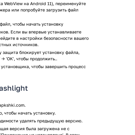
а WebView на Android 11), переименуйте
джера или попробуйте загрузить файл
ой.
файл, чтобы начать установку
ков. Если вы впервые устанавливаете
ерейдите в настройки безопасности вашего
стных источников.
жит рекламу.
ay защита блокирует установку файла,
 → 'OK', чтобы продолжить..
а телефон? Тогда скачайте Фонарик: LED
 установщика, чтобы завершить процесс
ку антивирусом VirusTotal. В результате
я файлов не выявлено.
ashlight
pkshki.com.
, чтобы начать установку.
ходимости удалять предыдущую версию.
щая версия была загружена не с
'Приложение не установлено'. В этом