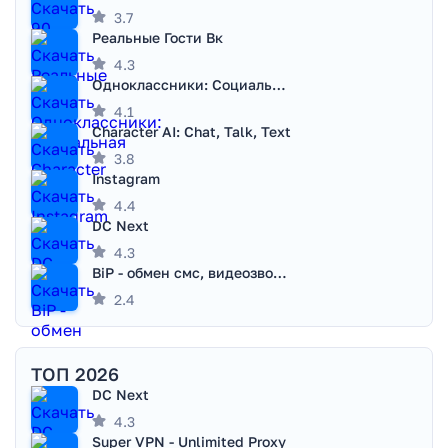
3.7
Реальные Гости Вк
4.3
Одноклассники: Социальная сеть
4.1
Character AI: Chat, Talk, Text
3.8
Instagram
4.4
DC Next
4.3
BiP - обмен смс, видеозвонками
2.4
ТОП 2026
DC Next
4.3
Super VPN - Unlimited Proxy