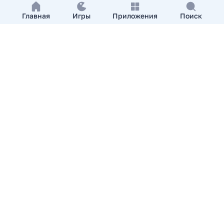
Главная
Игры
Приложения
Поиск
Добавить приложение
О нас
Контакты
APKshki.com. Все права защищены, копирование
материалов разрешенно только с указанием активной
ссылки на APKshki.com
Все упомянутые товарные знаки, названия игр и
компаний, логотипы, материалы являются собственностью