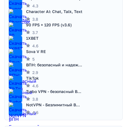
4.3
Character AI: Chat, Talk, Text
3.8
90 FPS + 120 FPS (v3.6)
3.7
1XBET
4.6
Sova V RE
5
ВПН: безопасный и надежный VPN
2.9
TikTok
4.6
Turbo VPN - безопасный ВПН
3.8
NotVPN - Безлимитный ВПН | VPN
4.6