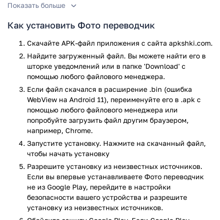
Показать больше
Программа распознает надписи на 56 языках. Еще на 105
Как установить Фото переводчик
переводит. Достаточно сфотографировать нужный объект.
Обработанные картинки можно сохранить в "Избранном".
Скачайте APK-файл приложения с сайта apkshki.com.
Утилита понимает китайский кантонский, албанский,
Найдите загруженный файл. Вы можете найти его в
упрощенный китайский, арабский, традиционный
шторке уведомлений или в папке 'Download' с
китайский, амхарский, вьетнамский, азербайджанский,
помощью любого файлового менеджера.
йоруба, ирландский, английский, эстонский,
Если файл скачался в расширение .bin (ошибка
индонезийский, белорусский, хинди, польский,
WebView на Android 11), переименуйте его в .apk с
итальянский, датский, венгерский, французский,
помощью любого файлового менеджера или
гавайский, финский, суахили, каталанский, таджикский,
попробуйте загрузить файл другим браузером,
чешский, эсперанто, литовский, непальский, испанский,
например, Chrome.
шведский, мальтийский, бирманский, марати и русский.
Запустите установку. Нажмите на скачанный файл,
Перечислена лишь малая часть списка.
чтобы начать установку
Разрешите установку из неизвестных источников.
Внимание: требуется доступ к внешнему хранилищу и
Если вы впервые устанавливаете Фото переводчик
камере. Без упомянутых разрешений ничего работать не
не из Google Play, перейдите в настройки
будет.
безопасности вашего устройства и разрешите
Приложение Фото переводчик прошло проверку
установку из неизвестных источников.
антивирусом VirusTotal. В результате проверки по всем