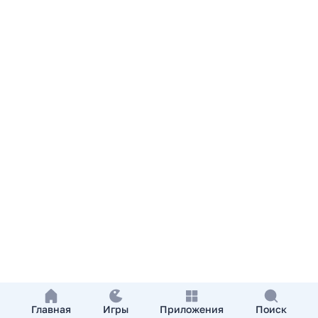
Главная
Игры
Приложения
Поиск