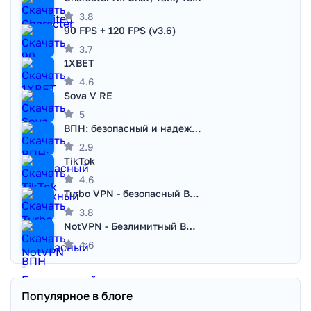
3.8
90 FPS + 120 FPS (v3.6)
3.7
1XBET
4.6
Sova V RE
5
ВПН: безопасный и надежный VPN
2.9
TikTok
4.6
Turbo VPN - безопасный ВПН
3.8
NotVPN - Безлимитный ВПН | VPN
4.6
Популярное в блоге