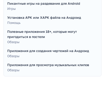
Пикантные игры на раздевание для Android
Игры
Установка APK или XAPK файла на Андроид
Помощь
Полезные приложения 18+, которые могут
пригодиться в постели
Обзоры
Приложения для создания чертежей на Андроид
Обзоры
Приложения для просмотра музыкальных клипов
Обзоры