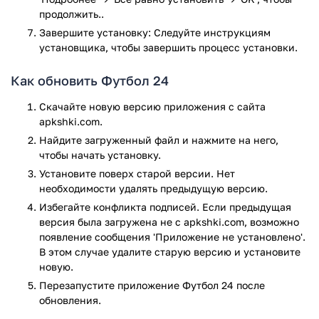
Отдельно стоит отметить статистику игроков — можно
продолжить..
посмотреть, сколько голов забил любимый форвард или
Завершите установку: Следуйте инструкциям
сколько матчей отыграл вратарь без пропущенных мячей.
установщика, чтобы завершить процесс установки.
Есть даже раздел с видео — повторы голов, лучшие
моменты и пресс-конференции после матчей.
Как обновить Футбол 24
Футбол 24 — это надежный помощник для любого
Скачайте новую версию приложения с сайта
болельщика. Приложение экономит время — вместо того
apkshki.com.
чтобы искать информацию на разных сайтах, вы получаете
Найдите загруженный файл и нажмите на него,
все в одном месте. Здесь есть все необходимое для
чтобы начать установку.
комфортного слежения за любимым видом спорта — от
свежих новостей до детальной статистики.
Установите поверх старой версии. Нет
необходимости удалять предыдущую версию.
Если вы устали постоянно проверять разные источники в
Избегайте конфликта подписей. Если предыдущая
поисках актуальных результатов или хотите быть первым,
версия была загружена не с apkshki.com, возможно
кто узнает о важных трансферах — попробуйте Футбол 24.
появление сообщения 'Приложение не установлено'.
Оно действительно делает жизнь болельщика проще и
В этом случае удалите старую версию и установите
удобнее. Особенно порадует тех, кто любит анализировать
новую.
игру — статистика и подробные отчеты о матчах здесь на
Перезапустите приложениe Футбол 24 после
высшем уровне.
обновления.
Приложение Футбол 24 прошло проверку антивирусом