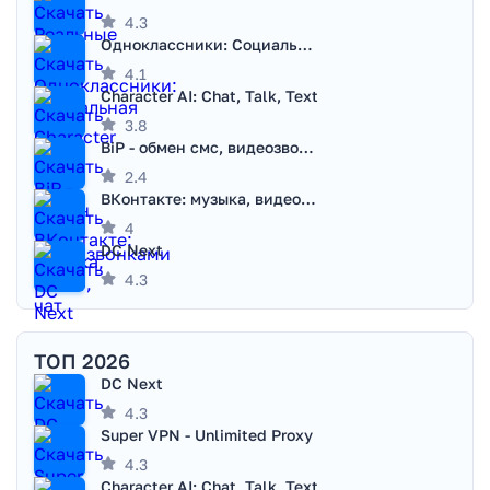
4.3
Одноклассники: Социальная сеть
4.1
Character AI: Chat, Talk, Text
3.8
BiP - обмен смс, видеозвонками
2.4
ВКонтакте: музыка, видео, чат
4
DC Next
4.3
ТОП 2026
DC Next
4.3
Super VPN - Unlimited Proxy
4.3
Character AI: Chat, Talk, Text