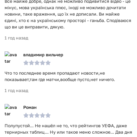
Все майже добре, однак не можливо подивитися відео - це
мінус, мова українська плюс, іноді не можливо дочитати
новини, таке враження, що їх не дописали. Ви майже
єдині, хто є на українському просторі - ганьба. Сподіваюся
що ви це виправити, дякую.
1 год назад
владимир вильчер
Что то последнее время пропадают новости,не
показывает,там где матчи,вообще пусто,нет ничего.
1 год назад
Роман
Полупустой... Не нашёл не то, что рейтингов УЕФА, даже
тернирных таблиц... Ну или такое меню сложное... Два дня