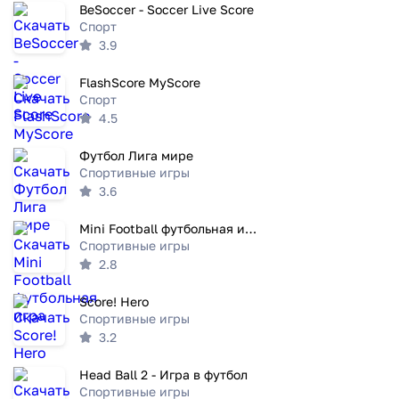
BeSoccer - Soccer Live Score
Спорт
3.9
FlashScore MyScore
Спорт
4.5
Футбол Лига мире
Спортивные игры
3.6
Mini Football футбольная игра
Спортивные игры
2.8
Score! Hero
Спортивные игры
3.2
Head Ball 2 - Игра в футбол
Спортивные игры