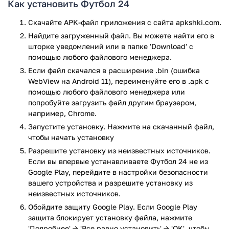
Как установить Футбол 24
статистикой в реальном времени. Интерфейс простой и
понятный — разберется даже тот, кто не слишком дружит с
Скачайте APK-файл приложения с сайта apkshki.com.
технологиями.
Найдите загруженный файл. Вы можете найти его в
шторке уведомлений или в папке 'Download' с
Функционал
помощью любого файлового менеджера.
Если файл скачался в расширение .bin (ошибка
Футбол 24 предлагает полный набор функций для
WebView на Android 11), переименуйте его в .apk с
футбольного болельщика. Можно следить за матчами в
помощью любого файлового менеджера или
режиме реального времени — приложение показывает не
попробуйте загрузить файл другим браузером,
только счет, но и статистику: владение мячом, удары по
например, Chrome.
воротам, желтые карточки. Есть расписание всех
Запустите установку. Нажмите на скачанный файл,
предстоящих игр с возможностью настроить уведомления
чтобы начать установку
о начале матча.
Разрешите установку из неизвестных источников.
Раздел новостей регулярно обновляется — здесь
Если вы впервые устанавливаете Футбол 24 не из
публикуют интервью с игроками, аналитические
Google Play, перейдите в настройки безопасности
материалы и эксклюзивные репортажи. Турнирные
вашего устройства и разрешите установку из
таблицы всегда актуальны, с подробной информацией о
неизвестных источников.
положении команд. Для самых важных матчей доступны
Обойдите защиту Google Play. Если Google Play
текстовые трансляции с подробными комментариями.
защита блокирует установку файла, нажмите
'Подробнее' → 'Все равно установить' → 'OK', чтобы