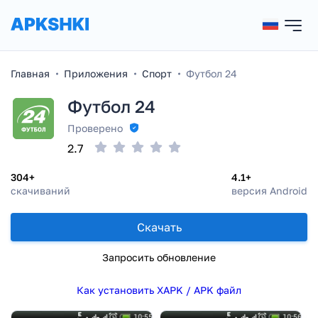
Главная
Приложения
Спорт
Футбол 24
Футбол 24
Проверено
2.7
304+
4.1+
скачиваний
версия Android
Скачать
Запросить обновление
Как установить XAPK / APK файл