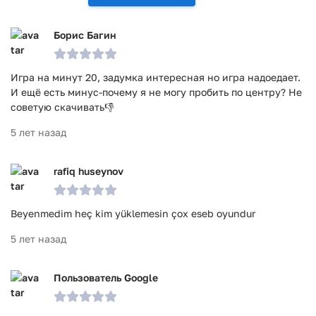
просто! Сразу же после запуска можно играть
В этой спортивной игре очень лёгкое управление
Борис Багин
Футбол Пенальти подойдёт практически на любой
смартфон!
Игра на минут 20, задумка интересная но игра надоедает.
Игра Футбол Пенальти. Удары по воро прошла проверку
И ещë есть минус-почему я не могу пробить по центру? Не
антивирусом VirusTotal. В результате проверки по всем
советую скачивать👎
последним сигнатурам заражения файлов не выявлено.
5 лет назад
rafiq huseynov
Beyenmedim heç kim yüklemesin çox eseb oyundur
5 лет назад
Пользователь Google