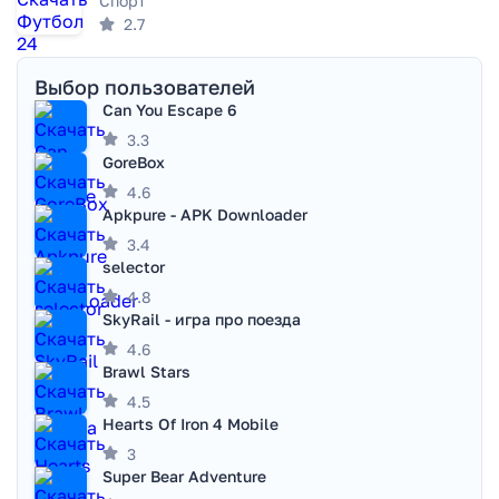
Спорт
2.7
Выбор пользователей
Can You Escape 6
3.3
GoreBox
4.6
Apkpure - APK Downloader
3.4
selector
4.8
SkyRail - игра про поезда
4.6
Brawl Stars
4.5
Hearts Of Iron 4 Mobile
3
Super Bear Adventure