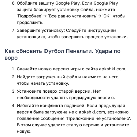
качестве вратаря вам нужно выбрать часть ворот, куда вы
Обойдите защиту Google Play. Если Google Play
прыгнете (если угадаете, то вы сможете отразить 11-
защита блокирует установку файла, нажмите
метровый удар).
'Подробнее' → 'Все равно установить' → 'OK', чтобы
продолжить..
Немного информации о характеристиках
Завершите установку: Следуйте инструкциям
и требованиях мобильной игры Футбол
установщика, чтобы завершить процесс установки.
Пенальти
Как обновить Футбол Пенальти. Удары по
Футбол Пенальти относится к жанру спортивных игр (это
воро
было сразу же понятно, ведь футбол — самый популярный
спорт в мире).
Скачайте новую версию игры с сайта apkshki.com.
Найдите загруженный файл и нажмите на него,
Отдельно рассмотрим те требования, которые должны
чтобы начать установку.
соответствовать вашему смартфону, чтобы вы могли
Установите поверх старой версии. Нет
установить Футбол Пенальти.
необходимости удалять предыдущую версию.
Требование по версии андроид — это практически самое
Избегайте конфликта подписей. Если предыдущая
главное, что есть. Ведь если ваше устройство не будет
версия была загружена не с apkshki.com, возможно
иметь андроид 5.0 или же больше, то вы никогда не
появление сообщения 'Приложение не установлено'.
сможете на нём сыграть в Футбол Пенальти! Тщательно
В этом случае удалите старую версию и установите
проверяйте версию андроид своего смартфона, перед тем,
новую.
как установить Футбол Пенальти!