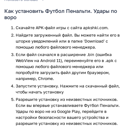
в очень-очень простом стиле. Здесь всё крайне легко и
понятно. В Футбол Пенальти вам не придётся долго время
Как установить Футбол Пенальти. Удары по
выбирать команду или же выбирать какой-либо игровой
воро
режим. Здесь всего этого нет! Футбол Пенальти создана
исключительно для того, чтобы вы смогли убить свободное
Скачайте APK-файл игры с сайта apkshki.com.
время.
Найдите загруженный файл. Вы можете найти его в
шторке уведомлений или в папке 'Download' с
Данная игра отлично подойдёт любителям футбола! Ведь в
помощью любого файлового менеджера.
Футбол Пенальти вы сможете сыграть в одну из самых
Если файл скачался в расширение .bin (ошибка
важных частей реального футбольного матча — это
WebView на Android 11), переименуйте его в .apk с
пенальти. Вы сможете самостоятельно пробивать 11-
помощью любого файлового менеджера или
метровые удары, а также их отражать в качестве вратаря!
попробуйте загрузить файл другим браузером,
Ну чем не примечательная игра?!
например, Chrome.
Управление Футбол Пенальти уж слишком простое. Если
Запустите установку. Нажмите на скачанный файл,
же вы пребываете в качестве полевого игрока, который
чтобы начать установку
пробивает прямо сейчас пенальти, то для того, чтобы
Разрешите установку из неизвестных источников.
пробить — вам нужно провести пальцем в определенную
Если вы впервые устанавливаете Футбол Пенальти.
зону ворот. Именно туда полетит мяч и если же вратарь не
Удары по воро не из Google Play, перейдите в
сможет это угадать, то вы забьёте гол! Точно также
настройки безопасности вашего устройства и
совершается процедура отражения пенальти. Находясь в
разрешите установку из неизвестных источников.