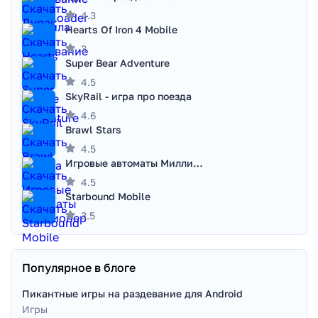
4.3
Hearts Of Iron 4 Mobile
3
Super Bear Adventure
4.5
SkyRail - игра про поезда
4.6
Brawl Stars
4.5
Игровые автоматы Миллионер
4.5
Starbound Mobile
3.5
Популярное в блоге
Пикантные игры на раздевание для Android
Игры