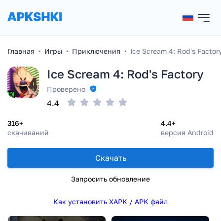
Главная
Игры
Приключения
Ice Scream 4: Rod's Factor
Ice Scream 4: Rod's Factory
Проверено
4.4
316+
4.4+
скачиваний
версия Android
Скачать
Запросить обновление
Как установить XAPK / APK файл