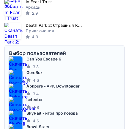
In Fear I Trust
Аркады
2.9
Death Park 2: Страшный Клоун
Приключения
4.9
Выбор пользователей
Can You Escape 6
3.3
GoreBox
4.6
Apkpure - APK Downloader
3.4
selector
4.8
SkyRail - игра про поезда
4.6
Brawl Stars