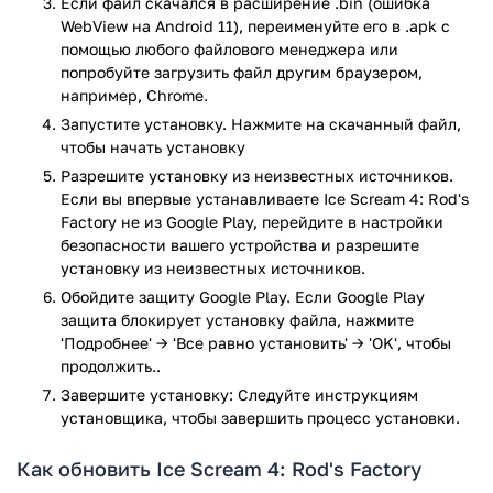
Если файл скачался в расширение .bin (ошибка
побег. Они патрулируют территорию, вынюхивают
WebView на Android 11), переименуйте его в .apk с
непрошеных гостей и готовы схватить тебя при первой же
помощью любого файлового менеджера или
ошибке. Важна не только скорость, но и осторожность:
попробуйте загрузить файл другим браузером,
можно отвлекать врагов, использовать укрытия и даже
например, Chrome.
находить новые способы саботажа фабрики.
Запустите установку. Нажмите на скачанный файл,
Ice Scream 4: Rod's Factory — отличный вариант для
чтобы начать установку
любителей мобильных хорроров. Он не просто повторяет
Разрешите установку из неизвестных источников.
формулу прошлых частей, а расширяет её, добавляя
Если вы впервые устанавливаете Ice Scream 4: Rod's
больше экшена и сюжета. Если хочешь ещё раз проверить
Factory не из Google Play, перейдите в настройки
свои нервы и сообразительность — добро пожаловать в
безопасности вашего устройства и разрешите
фабрику страха!
установку из неизвестных источников.
Обойдите защиту Google Play. Если Google Play
Игра Ice Scream 4: Rod's Factory прошла проверку
защита блокирует установку файла, нажмите
антивирусом VirusTotal. В результате проверки по всем
'Подробнее' → 'Все равно установить' → 'OK', чтобы
последним сигнатурам заражения файлов не выявлено.
продолжить..
Завершите установку: Следуйте инструкциям
установщика, чтобы завершить процесс установки.
Как обновить Ice Scream 4: Rod's Factory