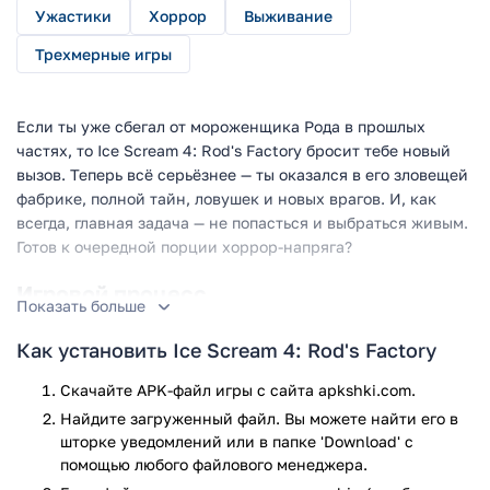
Ужастики
Хоррор
Выживание
Трехмерные игры
Если ты уже сбегал от мороженщика Рода в прошлых
частях, то Ice Scream 4: Rod's Factory бросит тебе новый
вызов. Теперь всё серьёзнее — ты оказался в его зловещей
фабрике, полной тайн, ловушек и новых врагов. И, как
всегда, главная задача — не попасться и выбраться живым.
Готов к очередной порции хоррор-напряга?
Игровой процесс
Показать больше
Игра продолжает традиции серии, но теперь события
Как установить Ice Scream 4: Rod's Factory
разворачиваются в самой фабрике, где Рода и его жутких
помощников намного больше. Геймплей сочетает стелс,
Скачайте APK-файл игры с сайта apkshki.com.
исследование и головоломки: нужно прятаться, искать
Найдите загруженный файл. Вы можете найти его в
предметы, решать загадки и открывать новые локации.
шторке уведомлений или в папке 'Download' с
помощью любого файлового менеджера.
Род не один — его механические приспешники усложняют