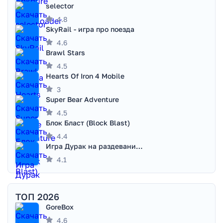
selector
4.8
SkyRail - игра про поезда
4.6
Brawl Stars
4.5
Hearts Of Iron 4 Mobile
3
Super Bear Adventure
4.5
Блок Бласт (Block Blast)
4.4
Игра Дурак на раздевание - Правила игры
4.1
ТОП 2026
GoreBox
4.6