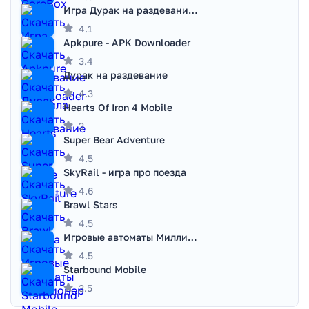
Игра Дурак на раздевание - Правила игры
4.1
Apkpure - APK Downloader
3.4
Дурак на раздевание
4.3
Hearts Of Iron 4 Mobile
3
Super Bear Adventure
4.5
SkyRail - игра про поезда
4.6
Brawl Stars
4.5
Игровые автоматы Миллионер
4.5
Starbound Mobile
3.5