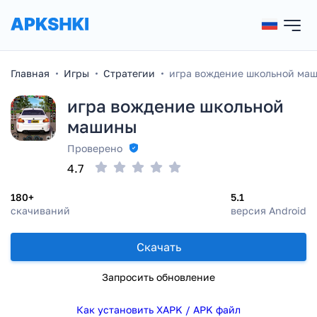
Главная
Игры
Стратегии
игра вождение школьной ма
игра вождение школьной
машины
Проверено
4.7
180+
5.1
скачиваний
версия Android
Скачать
Запросить обновление
Как установить XAPK / APK файл