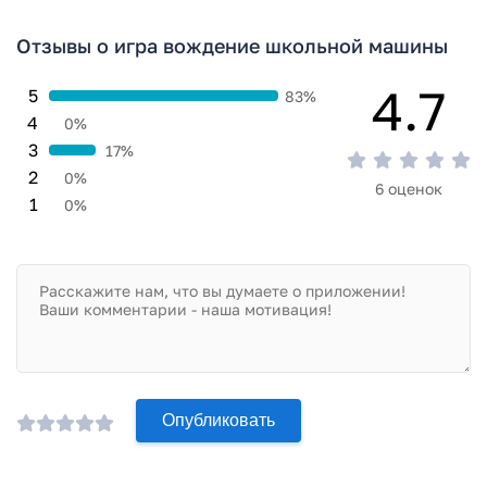
антивирусом VirusTotal. В результате проверки по всем
последним сигнатурам заражения файлов не выявлено.
Отзывы о игра вождение школьной машины
4.7
5
83%
4
0%
3
17%
2
0%
6 оценок
1
0%
Опубликовать