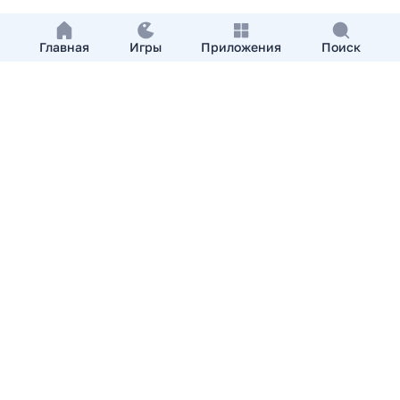
Главная
Игры
Приложения
Поиск
Добавить приложение
О нас
Контакты
APKshki.com. Все права защищены, копирование
материалов разрешенно только с указанием активной
ссылки на APKshki.com
Все упомянутые товарные знаки, названия игр и