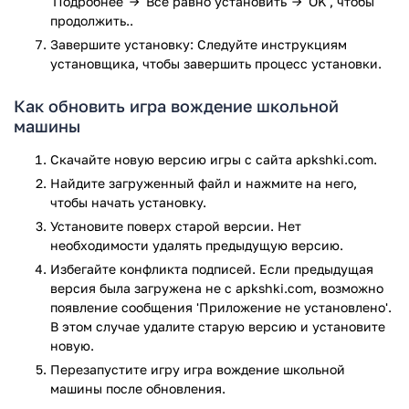
'Подробнее' → 'Все равно установить' → 'OK', чтобы
автомобильных игр потерпят неудачу, и тогда вы
продолжить..
перезапустите автомобильную игру 2023 3D.
Завершите установку: Следуйте инструкциям
Скачать игру
установщика, чтобы завершить процесс установки.
Как обновить игра вождение школьной
Чтобы получить настоящий опыт вождения автомобиля,
машины
необходимо загрузить нашу автомобильную игру-
симулятор городского автомобиля 3D из магазина Google
Скачайте новую версию игры с сайта apkshki.com.
Play. Игра доступна для скачивания бесплатно, и вы
Найдите загруженный файл и нажмите на него,
можете установить ее на свое устройство Android в
чтобы начать установку.
формате apk.
Установите поверх старой версии. Нет
В целом, "Вождение школьной машины" - это
необходимости удалять предыдущую версию.
увлекательная и обучающая игра, которая поможет вам
Избегайте конфликта подписей. Если предыдущая
улучшить свои навыки вождения и понять основы
версия была загружена не с apkshki.com, возможно
дорожного движения. Не упустите возможность скачать
появление сообщения 'Приложение не установлено'.
эту игру бесплатно на свое устройство Android и начать
В этом случае удалите старую версию и установите
свое путешествие в мир вождения автомобиля уже
новую.
сегодня!
Перезапустите игру игра вождение школьной
машины после обновления.
Игра игра вождение школьной машины прошла проверку