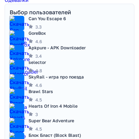
Выбор пользователей
Can You Escape 6
3.3
GoreBox
4.6
Apkpure - APK Downloader
3.4
selector
4.8
SkyRail - игра про поезда
4.6
Brawl Stars
4.5
Hearts Of Iron 4 Mobile
3
Super Bear Adventure
4.5
Блок Бласт (Block Blast)