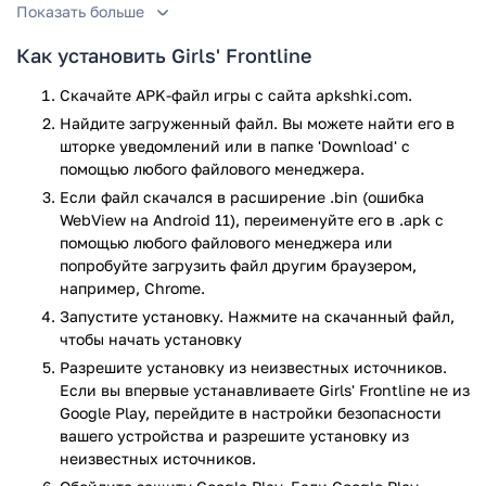
Показать больше
самых различных классов. По ходу прохождения он будет
находить новых героинь, которые присоединятся к
Как установить Girls' Frontline
остальным. Все персонажи обладают уникальными
особенностями, поэтому придется решать, какие
Скачайте APK-файл игры с сайта apkshki.com.
эффективнее использовать в определенный момент
Найдите загруженный файл. Вы можете найти его в
времени.
шторке уведомлений или в папке 'Download' с
помощью любого файлового менеджера.
За выполнение заданий будут начисляться ресурсы,
Если файл скачался в расширение .bin (ошибка
расходуемые на развитие девушки. Также в Girl’s Frontline
WebView на Android 11), переименуйте его в .apk с
есть большой дом, где и проживают героини. Игрок сможет
помощью любого файлового менеджера или
всячески обустраивать его, повышая уют и добавляя
попробуйте загрузить файл другим браузером,
дополнительные возможности.
например, Chrome.
Каждую куклу можно наряжать в имеющиеся наряды,
Запустите установку. Нажмите на скачанный файл,
придавая уникальный вид. Постепенно гардероб будет
чтобы начать установку
увеличиваться.
Разрешите установку из неизвестных источников.
Если вы впервые устанавливаете Girls' Frontline не из
Помимо выполнения основных миссий в проекте доступно
Google Play, перейдите в настройки безопасности
несколько мини-игр, помогающих расслабиться и
вашего устройства и разрешите установку из
перевести дух.
неизвестных источников.
Игра Girls' Frontline прошла проверку антивирусом