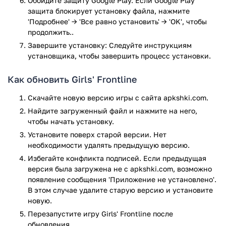
Обойдите защиту Google Play. Если Google Play
VirusTotal. В результате проверки по всем последним
защита блокирует установку файла, нажмите
сигнатурам заражения файлов не выявлено.
'Подробнее' → 'Все равно установить' → 'OK', чтобы
продолжить..
Завершите установку: Следуйте инструкциям
установщика, чтобы завершить процесс установки.
Как обновить Girls' Frontline
Скачайте новую версию игры с сайта apkshki.com.
Найдите загруженный файл и нажмите на него,
чтобы начать установку.
Установите поверх старой версии. Нет
необходимости удалять предыдущую версию.
Избегайте конфликта подписей. Если предыдущая
версия была загружена не с apkshki.com, возможно
появление сообщения 'Приложение не установлено'.
В этом случае удалите старую версию и установите
новую.
Перезапустите игру Girls' Frontline после
обновления.