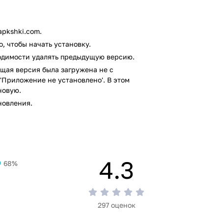
део истории;
роид;
руженности памяти вашего гаджета.
pkshki.com.
, чтобы начать установку.
VirusTotal. В результате проверки по
выявлено.
ходимости удалять предыдущую версию.
щая версия была загружена не с
'Приложение не установлено'. В этом
новую.
новления.
4.3
68%
297 оценок