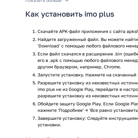
Показать больше
В век чрезвычайно дорогостоящей сотовой связи, 
Как установить imo plus
родственникам и друзьям в другую страну стоит ос
было разработано приложение imo, позволяющее о
независимо от регионов пребывания. Также imo – э
Скачайте APK-файл приложения с сайта apksh
уникальными смайликами, стикерами и прочими п
Найдите загруженный файл. Вы можете найти 
мессенджеров.
'Download' с помощью любого файлового мене
Если файл скачался в расширение .bin (ошибк
Приложение imo plus же – так называемая lite-вер
его в .apk с помощью любого файлового мене
этом наделена некоторыми особенными функциями. 
другим браузером, например, Chrome.
Instagram вы сможете публиковать свои сторисы и 
создавать прямо в приложении уникальные фотогра
Запустите установку. Нажмите на скачанный 
забавными наклейками, делиться ими со своими ко
Разрешите установку из неизвестных источни
фотографий – они будут исчезать в мессенджере сп
imo plus не из Google Play, перейдите в наст
объем потребляемой приложением памяти.
разрешите установку из неизвестных источни
Обойдите защиту Google Play. Если Google Pl
Достоинства
нажмите 'Подробнее' → 'Все равно установить'
Завершите установку: Следуйте инструкциям
Огромное сообщество пользователей приложе
установки.
Бесплатные звуковые и видео вызовы;
Быстрый обмен фотографиями и видео между