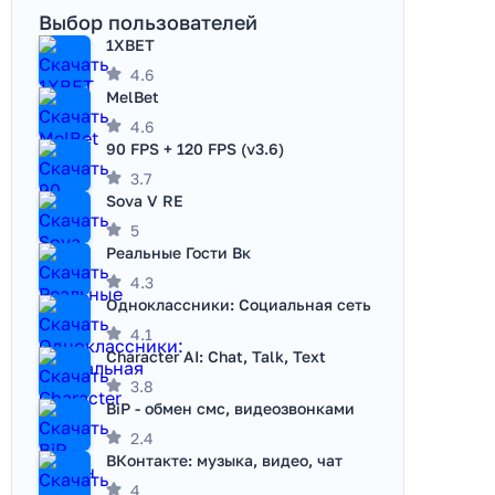
Выбор пользователей
1XBET
4.6
MelBet
4.6
90 FPS + 120 FPS (v3.6)
3.7
Sova V RE
5
Реальные Гости Вк
4.3
Одноклассники: Социальная сеть
4.1
Character AI: Chat, Talk, Text
3.8
BiP - обмен смс, видеозвонками
2.4
ВКонтакте: музыка, видео, чат
4