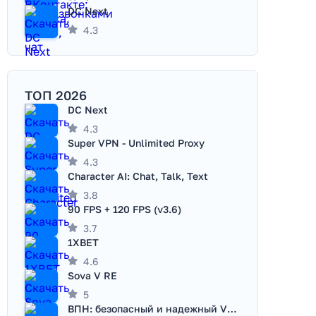
DC Next
4.3
ТОП 2026
DC Next
4.3
Super VPN - Unlimited Proxy
4.3
Character AI: Chat, Talk, Text
3.8
90 FPS + 120 FPS (v3.6)
3.7
1XBET
4.6
Sova V RE
5
ВПН: безопасный и надежный VPN