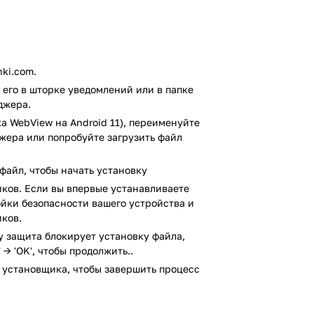
проблема совершения звонков своим
обенно остро. С целью ее решения и
бщаться с любыми абонентами бесплатно
то продвинутый текстовый чат со своими
ki.com.
ривычными атрибутами популярных
его в шторке уведомлений или в папке
джера.
а WebView на Android 11), переименуйте
сия основной программы, которая при
джера или попробуйте загрузить файл
Так, по аналогии с законодателем моды,
просматривать записи друзей, а также
фии с текстом, рисунками или
файл, чтобы начать установку
нтактами. Интересная особенность таких
ков. Если вы впервые устанавливаете
устя 24 часа, что позволит сэкономить
ройки безопасности вашего устройства и
ков.
ay защита блокирует установку файла,
 → 'OK', чтобы продолжить..
 установщика, чтобы завершить процесс
ния imo;
 абонентами;