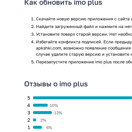
Как обновить imo plus
Возможность просматривать и публиковать ви
Отличное качество связи на устройствах Анд
Исчезающие фотографии для минимальной заг
Скачайте новую версию приложения с сайта a
Найдите загруженный файл и нажмите на него
Приложение imo plus прошло проверку антивирусом 
всем последним сигнатурам заражения файлов не 
Установите поверх старой версии. Нет необ
Избегайте конфликта подписей. Если предыду
apkshki.com, возможно появление сообщения 
случае удалите старую версию и установите 
Перезапустите приложениe imo plus после об
Отзывы о imo plus
5
4
10%
3
13%
2
2%
1
6%