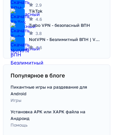
2.9
TikTok
4.6
Turbo VPN - безопасный ВПН
3.8
NotVPN - Безлимитный ВПН | VPN
4.6
Популярное в блоге
Пикантные игры на раздевание для
Android
Игры
Установка APK или XAPK файла на
Андроид
Помощь