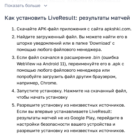
Огромная база данных, разбитая по спортивным
Показать больше
таблицам.
Интерактивное расписание спортивных событий в
Как установить LiveResult: результаты матчей
реальном времени.
Таймер для активации отсчёта до интересующего
Скачайте APK-файл приложения с сайта apkshki.com.
события.
Найдите загруженный файл. Вы можете найти его в
Детальная статистика по конкретному спортивному
шторке уведомлений или в папке 'Download' с
матчу с указанием ключевых событий, включая голы,
помощью любого файлового менеджера.
удаления, карточки, очки, замены и другую
Если файл скачался в расширение .bin (ошибка
информацию.
WebView на Android 11), переименуйте его в .apk с
Ведение детальных текстовых трансляций с
помощью любого файлового менеджера или
регулярным обновлением информации.
попробуйте загрузить файл другим браузером,
например, Chrome.
К сожалению, мобильный клиент LiveResult предоставляет
Запустите установку. Нажмите на скачанный файл,
только базовый функционал, не давая возможности
чтобы начать установку
использовать многие возможности дочернего ресурса.
Разрешите установку из неизвестных источников.
Например, в глаза бросается скудное графическое
Если вы впервые устанавливаете LiveResult:
оформление, выполненное скорее в любительском стиле,
результаты матчей не из Google Play, перейдите в
нежели профессиональными дизайнерами. Кроме того нет
настройки безопасности вашего устройства и
возможности отслеживать спортивные события по другим
разрешите установку из неизвестных источников.