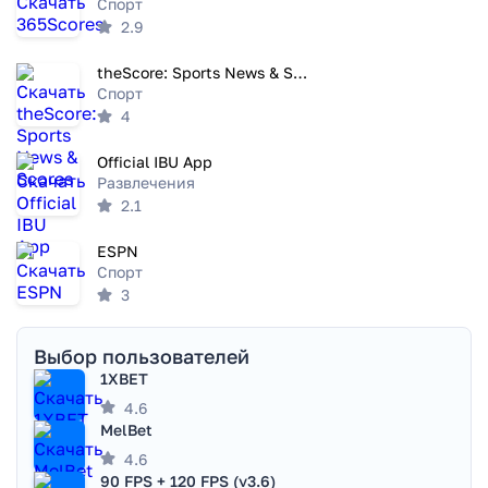
Спорт
2.9
theScore: Sports News & Scores
Спорт
4
Official IBU App
Развлечения
2.1
ESPN
Спорт
3
Выбор пользователей
1XBET
4.6
MelBet
4.6
90 FPS + 120 FPS (v3.6)