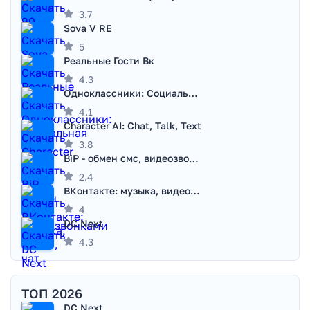
3.7
Sova V RE
5
Реальные Гости Вк
4.3
Одноклассники: Социальная сеть
4.1
Character AI: Chat, Talk, Text
3.8
BiP - обмен смс, видеозвонками
2.4
ВКонтакте: музыка, видео, чат
4
DC Next
4.3
ТОП 2026
DC Next