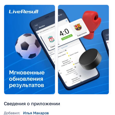
Сведения о приложении
Добавил:
Илья Макаров