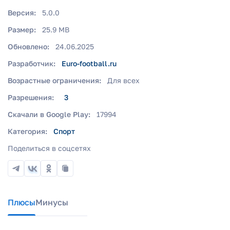
Версия:
5.0.0
Размер:
25.9 MB
Обновлено:
24.06.2025
Разработчик:
Euro-football.ru
Возрастные ограничения:
Для всех
Разрешения:
3
Скачали в Google Play:
17994
Категория:
Спорт
Поделиться в соцсетях
Плюсы
Минусы