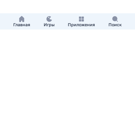
Главная
Игры
Приложения
Поиск
Добавить приложение
О нас
Контакты
APKshki.com. Все права защищены, копирование
материалов разрешенно только с указанием активной
ссылки на APKshki.com