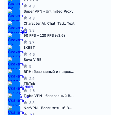
4.3
Super VPN - Unlimited Proxy
4.3
Character AI: Chat, Talk, Text
3.8
90 FPS + 120 FPS (v3.6)
3.7
1XBET
4.6
Sova V RE
5
ВПН: безопасный и надежный VPN
2.9
TikTok
4.6
Turbo VPN - безопасный ВПН
3.8
NotVPN - Безлимитный ВПН | VPN
4.6