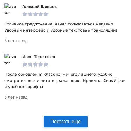
Алексей Шевцов
Отличное предложение, начал пользоваться недавно.
Удобный интерфейс и удобные текстовые трансляции!
5 лет назад
Иван Терентьев
После обновления классно. Ничего лишнего, удобно
смотреть счета и читать трансляцию. Нравится белый фон
и удобные шрифты
5 лет назад
Показать еще