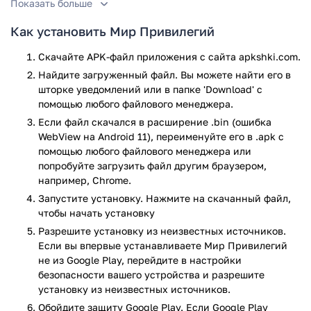
Показать больше
Функционал
Как установить Мир Привилегий
С помощью «Мир Привилегий» вы получаете доступ к
широкому спектру услуг. Прежде всего, это финансовые
Скачайте APK-файл приложения с сайта apkshki.com.
продукты. Например, дебетовая карта «Мир Привилегий»
Найдите загруженный файл. Вы можете найти его в
с кешбэком до 10% на топливо и другие товары или карта
шторке уведомлений или в папке 'Download' с
«Qulay Card» для иностранных граждан. Покупая товары
помощью любого файлового менеджера.
или оплачивая услуги, вы можете получать бонусные
Если файл скачался в расширение .bin (ошибка
баллы, которые можно потратить на топливо или товары на
WebView на Android 11), переименуйте его в .apk с
АЗС Роснефть (1 балл = 1 рубль).
помощью любого файлового менеджера или
попробуйте загрузить файл другим браузером,
В приложении легко оформить различные страховые
например, Chrome.
продукты: ОСАГО, КАСКО или Мини-КАСКО. Все это можно
Запустите установку. Нажмите на скачанный файл,
сделать быстро и без лишних сложностей, а если
чтобы начать установку
возникнут вопросы, вас всегда проконсультирует
Разрешите установку из неизвестных источников.
специалист.
Если вы впервые устанавливаете Мир Привилегий
В Мире Привилегий есть раздел для путешественников:
не из Google Play, перейдите в настройки
можно забронировать отели, а также приобрести авиа и
безопасности вашего устройства и разрешите
ж/д билеты, что делает ваше путешествие комфортным и
установку из неизвестных источников.
легким. Для автомобилистов приложение предлагает
Обойдите защиту Google Play. Если Google Play