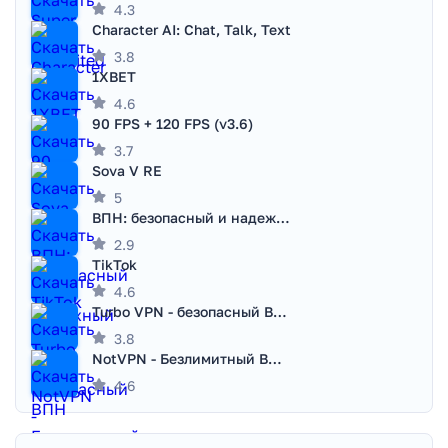
4.3
Character AI: Chat, Talk, Text
3.8
1XBET
4.6
90 FPS + 120 FPS (v3.6)
3.7
Sova V RE
5
ВПН: безопасный и надежный VPN
2.9
TikTok
4.6
Turbo VPN - безопасный ВПН
3.8
NotVPN - Безлимитный ВПН | VPN
4.6