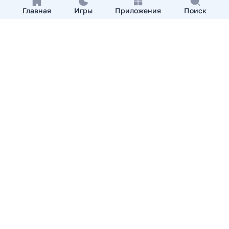
Главная
Игры
Приложения
Поиск
Добавить приложение
О нас
Контакты
APKshki.com. Все права защищены, копирование
материалов разрешенно только с указанием активной
ссылки на APKshki.com
Все упомянутые товарные знаки, названия игр и
компаний, логотипы, материалы являются собственностью