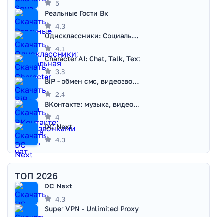
5
Реальные Гости Вк
4.3
Одноклассники: Социальная сеть
4.1
Character AI: Chat, Talk, Text
3.8
BiP - обмен смс, видеозвонками
2.4
ВКонтакте: музыка, видео, чат
4
DC Next
4.3
ТОП 2026
DC Next
4.3
Super VPN - Unlimited Proxy