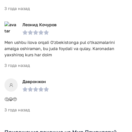
3 года назад
Леонид Кочуров
Men ushbu ilova orqali O'zbekistonga pul o'tkazmalarini
amalga oshiraman, bu juda foydali va qulay. Karonadan
yaxshiroq kurs har doim
3 года назад
Давронжон
🤔😂🥺
3 года назад