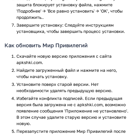
полезные возможности, такие как выездной шиномонтаж
защита блокирует установку файла, нажмите
со скидкой 10% (в Москве и МО), установку системы
'Подробнее' → 'Все равно установить' → 'OK', чтобы
безопасности для авто и доступ к цифровым АЗС.
продолжить..
Завершите установку: Следуйте инструкциям
Не забыли и о кафе и ресторанах: скидки до 20% на
установщика, чтобы завершить процесс установки.
посещение различных заведений — это приятный бонус
для любителей вкусно поесть.
Как обновить Мир Привилегий
«Мир Привилегий» — это удобное и многофункциональное
Скачайте новую версию приложения с сайта
приложение, которое сочетает в себе широкий спектр
apkshki.com.
финансовых и дополнительных сервисов. Оно позволяет
Найдите загруженный файл и нажмите на него,
не только эффективно управлять своими финансами, но и
чтобы начать установку.
получать выгоду от различных скидок и бонусов. Будь то
оформление банковской карты, покупка страховки или
Установите поверх старой версии. Нет
бронирование путешествия, приложение предлагает все
необходимости удалять предыдущую версию.
необходимые инструменты для вашего комфорта. Если вы
Избегайте конфликта подписей. Если предыдущая
хотите сэкономить и упростить свою жизнь, «Мир
версия была загружена не с apkshki.com, возможно
Привилегий» — это отличный выбор!
появление сообщения 'Приложение не установлено'.
В этом случае удалите старую версию и установите
Приложение Мир Привилегий прошло проверку
новую.
антивирусом VirusTotal. В результате проверки по всем
Перезапустите приложениe Мир Привилегий после