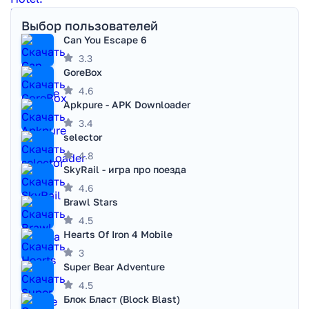
Выбор пользователей
Can You Escape 6
3.3
GoreBox
4.6
Apkpure - APK Downloader
3.4
selector
4.8
SkyRail - игра про поезда
4.6
Brawl Stars
4.5
Hearts Of Iron 4 Mobile
3
Super Bear Adventure
4.5
Блок Бласт (Block Blast)