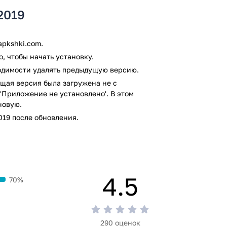
личный черный список, и сможете забыть о
2019
pkshki.com.
теллект обнаруживают нежелательные
, чтобы начать установку.
ходимости удалять предыдущую версию.
ем районе.
щая версия была загружена не с
'Приложение не установлено'. В этом
нтивирусом VirusTotal. В результате
новую.
я файлов не выявлено.
19 после обновления.
4.5
70%
290 оценок