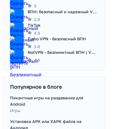
5
ВПН: безопасный и надежный VPN
2.9
TikTok
4.6
Turbo VPN - безопасный ВПН
3.8
NotVPN - Безлимитный ВПН | VPN
4.6
Популярное в блоге
Пикантные игры на раздевание для
Android
Игры
Установка APK или XAPK файла на
Андроид