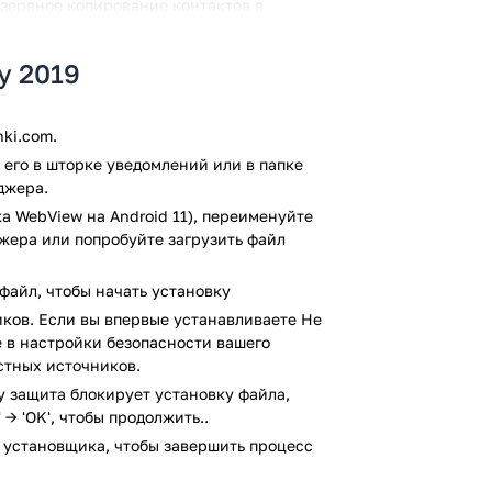
зервное копирование контактов в
у 2019
нных операторами вызовов: «Блокировать
ный мошенник» и «Звонки с
ki.com.
его в шторке уведомлений или в папке
джера.
а WebView на Android 11), переименуйте
вонков).
джера или попробуйте загрузить файл
 блокировки вызовов автоматически
файл, чтобы начать установку
оторые уже известны системе.
тобы помочь предупредить в следующий
ков. Если вы впервые устанавливаете Не
те в настройки безопасности вашего
авить свою статистику спам-звонков.
стных источников.
ay защита блокирует установку файла,
к
 → 'OK', чтобы продолжить..
 установщика, чтобы завершить процесс
стовыми SMS-сообщениями? Если так -
 для ПОЛНОЙ защиты! Единственное, что