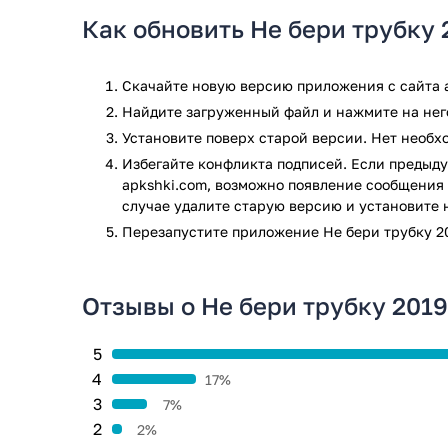
вам нужно сделать, это добавить их номер в свой 
Как обновить Не бери трубку 
том, что они снова вас беспокоят.
Прочие возможности:
Скачайте новую версию приложения с сайта a
Расширенные алгоритмы и искусственный ин
Найдите загруженный файл и нажмите на него
звонки.
Установите поверх старой версии. Нет необ
Просматривайте популярных спамеров в ваш
Избегайте конфликта подписей. Если предыду
apkshki.com, возможно появление сообщения 
Приложение Не бери трубку 2019 прошло проверку а
случае удалите старую версию и установите 
проверки по всем последним сигнатурам заражени
Перезапустите приложениe Не бери трубку 20
Отзывы о Не бери трубку 2019
5
4
17%
3
7%
2
2%