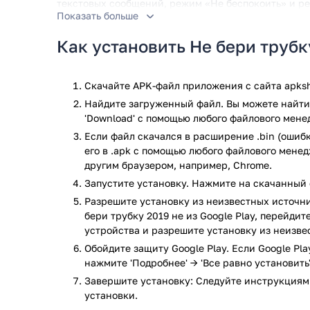
текстовых сообщений, режим «Не беспокоить» и ре
Показать больше
приложении.
Как установить Не бери трубк
Работает для блокировки следующих типов помече
потенциальный спам», «Вероятный спам», «Вероят
возможностью мошенничества сегодня».
Скачайте APK-файл приложения с сайта apksh
Функции:
Найдите загруженный файл. Вы можете найти 
'Download' с помощью любого файлового мене
Автоматическое оповещение о спам-звонках.
Если файл скачался в расширение .bin (ошибк
Блокировать нежелательные звонки (фильтр з
его в .apk с помощью любого файлового мене
Экстремальный блокировщик вызовов и SMS.
другим браузером, например, Chrome.
Черный список сообщества и приложение для
Запустите установку. Нажмите на скачанный 
блокируют тысячи звонков и спам-звонков, к
Легко сообщает о мошеннических номерах, ч
Разрешите установку из неизвестных источни
раз.
бери трубку 2019 не из Google Play, перейди
Анализирует неизвестные номера, чтобы сост
устройства и разрешите установку из неизве
Обойдите защиту Google Play. Если Google Pl
Персональный черный списо
нажмите 'Подробнее' → 'Все равно установить'
Завершите установку: Следуйте инструкциям
Кто-то беспокоит вас телефонными звонками и тек
установки.
поздравляю! Вы только что нашли лучшее решение