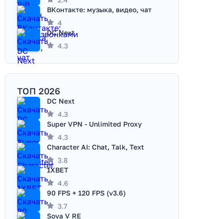
ВКонтакте: музыка, видео, чат
4
DC Next
4.3
ТОП 2026
DC Next
4.3
Super VPN - Unlimited Proxy
4.3
Character AI: Chat, Talk, Text
3.8
1XBET
4.6
90 FPS + 120 FPS (v3.6)
3.7
Sova V RE