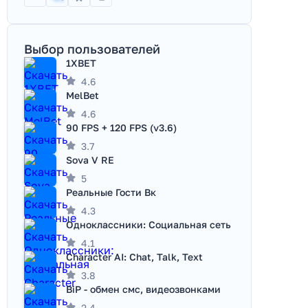
Выбор пользователей
1XBET
4.6
MelBet
4.6
90 FPS + 120 FPS (v3.6)
3.7
Sova V RE
5
Реальные Гости Вк
4.3
Одноклассники: Социальная сеть
4.1
Character AI: Chat, Talk, Text
3.8
BiP - обмен смс, видеозвонками
2.4