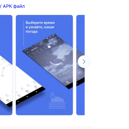
/ APK файл