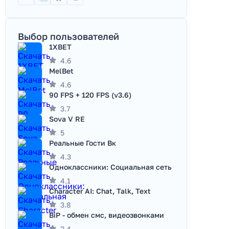
Выбор пользователей
1XBET
4.6
MelBet
4.6
90 FPS + 120 FPS (v3.6)
3.7
Sova V RE
5
Реальные Гости Вк
4.3
Одноклассники: Социальная сеть
4.1
Character AI: Chat, Talk, Text
3.8
BiP - обмен смс, видеозвонками
2.4