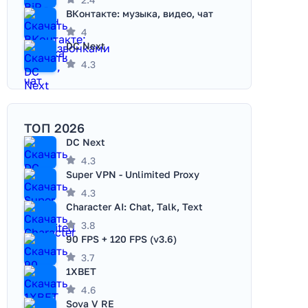
ВКонтакте: музыка, видео, чат
4
DC Next
4.3
ТОП 2026
DC Next
4.3
Super VPN - Unlimited Proxy
4.3
Character AI: Chat, Talk, Text
3.8
90 FPS + 120 FPS (v3.6)
3.7
1XBET
4.6
Sova V RE