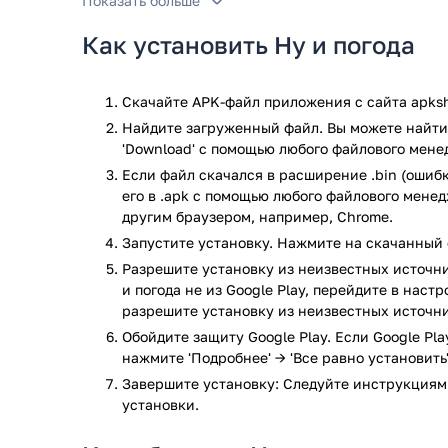
Показать больше
несколько раз в день.
Как установить Ну и погода
Функционал
Ну и погода показывает текущую температуру, ощу
Скачайте APK-файл приложения с сайта apksh
скорость ветра и вероятность осадков. Есть почасо
Найдите загруженный файл. Вы можете найти 
неделю. В приложении можно добавить несколько ло
'Download' с помощью любого файлового мене
чтобы следить за погодой в разных местах.
Если файл скачался в расширение .bin (ошибк
Особенность приложения — минималистичный диза
его в .apk с помощью любого файлового мене
меняется в зависимости от времени суток и погодн
другим браузером, например, Chrome.
темный, во время дождя появляются капли. Есть ви
Запустите установку. Нажмите на скачанный 
размером — от компактного до развернутого с дета
Разрешите установку из неизвестных источни
и погода не из Google Play, перейдите в наст
Ну и погода — отличный вариант для тех, кто хочет
разрешите установку из неизвестных источни
информации. Приложение не перегружено функция
использует, но дает все необходимое для планиров
Обойдите защиту Google Play. Если Google Pl
нажмите 'Подробнее' → 'Все равно установить'
погодный сервис работал быстро, не тормозил и п
попробуйте Ну и погода.
Завершите установку: Следуйте инструкциям
установки.
Приложение особенно понравится тем, кто ценит м
сложных настройках. Здесь нет обучающих подска