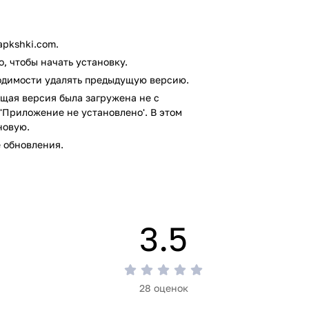
ом VirusTotal. В результате проверки по
pkshki.com.
выявлено.
, чтобы начать установку.
ходимости удалять предыдущую версию.
щая версия была загружена не с
'Приложение не установлено'. В этом
новую.
 обновления.
3.5
28 оценок