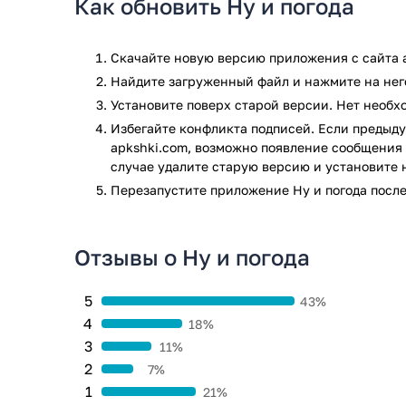
Как обновить Ну и погода
погода, какой она должна быть.
Приложение Ну и погода прошло проверку антивирус
Скачайте новую версию приложения с сайта a
всем последним сигнатурам заражения файлов не 
Найдите загруженный файл и нажмите на него
Установите поверх старой версии. Нет необ
Избегайте конфликта подписей. Если предыду
apkshki.com, возможно появление сообщения 
случае удалите старую версию и установите 
Перезапустите приложениe Ну и погода после
Отзывы о Ну и погода
5
43%
4
18%
3
11%
2
7%
1
21%