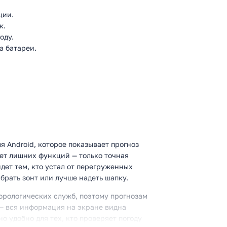
ции.
к.
оду.
а батареи.
я Android, которое показывает прогноз
ет лишних функций — только точная
дет тем, кто устал от перегруженных
 брать зонт или лучше надеть шапку.
рологических служб, поэтому прогнозам
— вся информация на экране видна
но удобно для тех, кто проверяет погоду