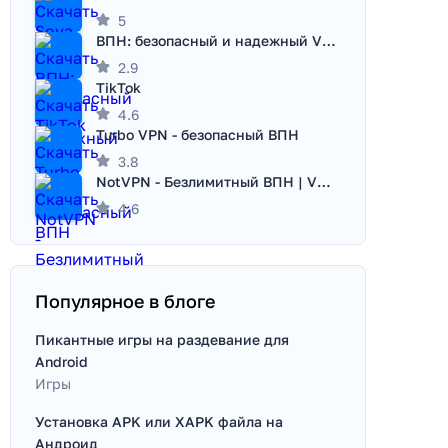
5
ВПН: безопасный и надежный VPN
2.9
TikTok
4.6
Turbo VPN - безопасный ВПН
3.8
NotVPN - Безлимитный ВПН | VPN
4.6
Популярное в блоге
Пикантные игры на раздевание для
Android
Игры
Установка APK или XAPK файла на
Андроид