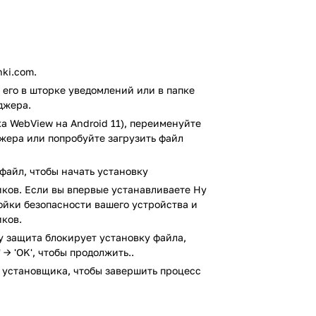
щаемую температуру, влажность,
ki.com.
вой прогноз на сутки и подробный на
его в шторке уведомлений или в папке
каций — например, дом, работу и дачу,
джера.
а WebView на Android 11), переименуйте
йн с акцентом на важные данные. Фон
джера или попробуйте загрузить файл
ых условий — утром светлый, вечером
джеты для главного экрана с разным
файл, чтобы начать установку
льным прогнозом.
ков. Если вы впервые устанавливаете Ну
ройки безопасности вашего устройства и
 быстро узнать прогноз без лишней
ков.
ми, которые большинство людей не
ания дня. Если вам важно, чтобы
ay защита блокирует установку файла,
 → 'OK', чтобы продолжить..
оказывал только нужные данные —
 установщика, чтобы завершить процесс
инимализм и не любит разбираться в
зок и многоуровневых меню — только