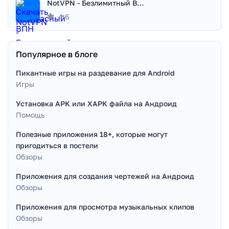
NotVPN - Безлимитный ВПН | VPN
4.6
Популярное в блоге
Пикантные игры на раздевание для Android
Игры
Установка APK или XAPK файла на Андроид
Помощь
Полезные приложения 18+, которые могут
пригодиться в постели
Обзоры
Приложения для создания чертежей на Андроид
Обзоры
Приложения для просмотра музыкальных клипов
Обзоры