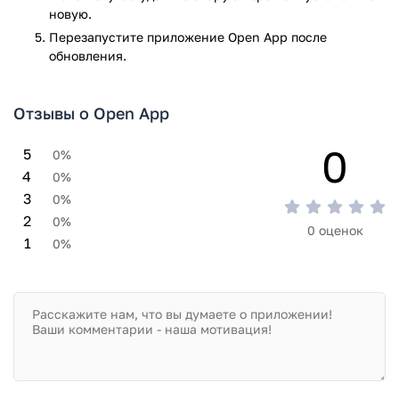
новую.
Перезапустите приложениe Open App после
обновления.
Отзывы о Open App
0
5
0%
4
0%
3
0%
2
0%
0 оценок
1
0%