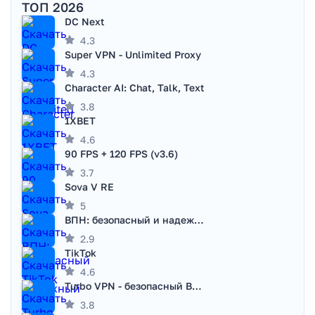
ТОП 2026
DC Next
4.3
Super VPN - Unlimited Proxy
4.3
Character AI: Chat, Talk, Text
3.8
1XBET
4.6
90 FPS + 120 FPS (v3.6)
3.7
Sova V RE
5
ВПН: безопасный и надежный VPN
2.9
TikTok
4.6
Turbo VPN - безопасный ВПН
3.8