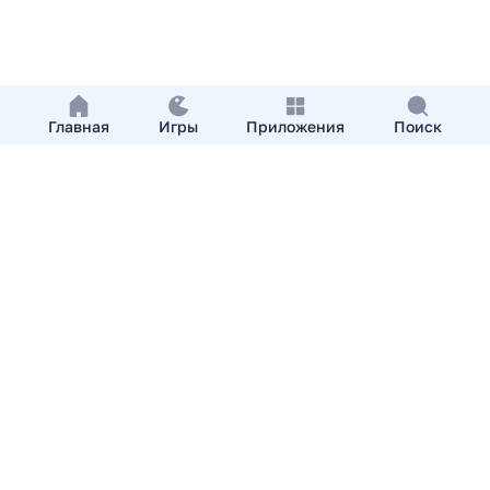
Главная
Игры
Приложения
Поиск
Добавить приложение
О нас
Контакты
APKshki.com. Все права защищены, копирование
материалов разрешенно только с указанием активной