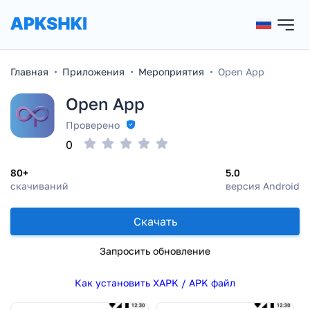
Главная
Приложения
Мероприятия
Open App
Open App
Проверено
0
80+
5.0
скачиваний
версия Android
Скачать
Запросить обновление
Как установить XAPK / APK файл