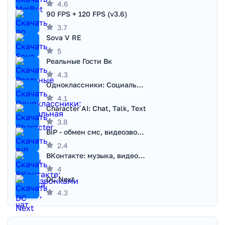
4.6
90 FPS + 120 FPS (v3.6)
3.7
Sova V RE
5
Реальные Гости Вк
4.3
Одноклассники: Социальная сеть
4.1
Character AI: Chat, Talk, Text
3.8
BiP - обмен смс, видеозвонками
2.4
ВКонтакте: музыка, видео, чат
4
DC Next
4.3