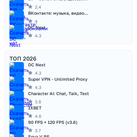
2.4
ВКонтакте: музыка, видео, чат
4
DC Next
4.3
ТОП 2026
DC Next
4.3
Super VPN - Unlimited Proxy
4.3
Character AI: Chat, Talk, Text
3.8
1XBET
4.6
90 FPS + 120 FPS (v3.6)
3.7
Sova V RE