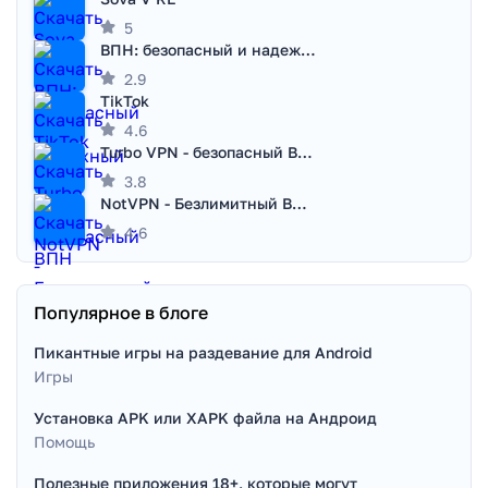
5
ВПН: безопасный и надежный VPN
2.9
TikTok
4.6
Turbo VPN - безопасный ВПН
3.8
NotVPN - Безлимитный ВПН | VPN
4.6
Популярное в блоге
Пикантные игры на раздевание для Android
Игры
Установка APK или XAPK файла на Андроид
Помощь
Полезные приложения 18+, которые могут