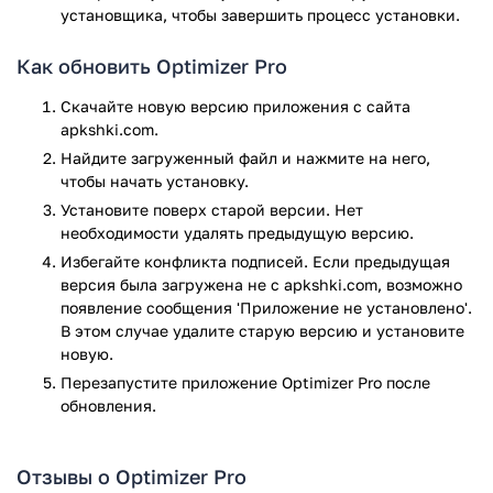
эксплуатации.
установщика, чтобы завершить процесс установки.
Функция защиты от перегрева отслеживает температуру
Как обновить Optimizer Pro
процессора и других компонентов, предлагая закрыть
приложения, вызывающие чрезмерную нагрузку. Это
Скачайте новую версию приложения с сайта
помогает снизить риск перегрева устройства при
apkshki.com.
длительном использовании.
Найдите загруженный файл и нажмите на него,
чтобы начать установку.
Дополнительно реализован механизм контроля доступа
приложений к чувствительным данным. Пользователь
Установите поверх старой версии. Нет
может отслеживать, какие приложения используют
необходимости удалять предыдущую версию.
микрофон, камеру, геолокацию и другие разрешения, а
Избегайте конфликта подписей. Если предыдущая
также получать уведомления о подозрительной
версия была загружена не с apkshki.com, возможно
активности.
появление сообщения 'Приложение не установлено'.
В этом случае удалите старую версию и установите
Optimizer Pro — это универсальный инструмент для
новую.
базовой оптимизации Android-устройств. Он упрощает
Перезапустите приложениe Optimizer Pro после
обслуживание системы, помогает освободить память,
обновления.
улучшает управление энергопотреблением и обеспечивает
дополнительный контроль за конфиденциальностью.
Несмотря на некоторые ограничения, приложение
Отзывы о Optimizer Pro
выполняет заявленные функции и может быть полезно для