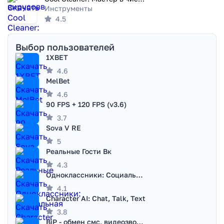
Инструменты
4.5
Выбор пользователей
1XBET
4.6
MelBet
4.6
90 FPS + 120 FPS (v3.6)
3.7
Sova V RE
5
Реальные Гости Вк
4.3
Одноклассники: Социальная сеть
4.1
Character AI: Chat, Talk, Text
3.8
BiP - обмен смс, видеозвонками