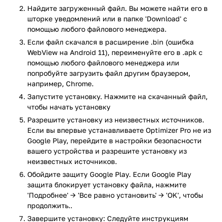
Одним из основных инструментов Optimizer Pro является
Найдите загруженный файл. Вы можете найти его в
модуль очистки системы. Он позволяет удалять временные
шторке уведомлений или в папке 'Download' с
и ненужные файлы, включая кэш, остаточные данные
помощью любого файлового менеджера.
приложений, содержимое папки загрузок и историю
Если файл скачался в расширение .bin (ошибка
браузеров. Также поддерживается автоматическое
WebView на Android 11), переименуйте его в .apk с
определение и удаление неиспользуемых или устаревших
помощью любого файлового менеджера или
данных, в том числе из популярных мессенджеров и
попробуйте загрузить файл другим браузером,
соцсетей.
например, Chrome.
Запустите установку. Нажмите на скачанный файл,
Встроенный менеджер памяти предоставляет возможность
чтобы начать установку
завершения фоновых процессов, освобождая ресурсы для
Разрешите установку из неизвестных источников.
более требовательных задач. Это особенно полезно для
Если вы впервые устанавливаете Optimizer Pro не из
смартфонов с ограниченным объемом оперативной
Google Play, перейдите в настройки безопасности
памяти.
вашего устройства и разрешите установку из
Модуль контроля батареи позволяет выявить приложения,
неизвестных источников.
активно потребляющие заряд, и завершить их работу.
Обойдите защиту Google Play. Если Google Play
Также предусмотрены рекомендации по увеличению
защита блокирует установку файла, нажмите
времени автономной работы. Разработчики заявляют о
'Подробнее' → 'Все равно установить' → 'OK', чтобы
возможном продлении работы устройства до 10 дней,
продолжить..
однако на практике этот показатель зависит от режима
Завершите установку: Следуйте инструкциям