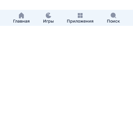
Главная
Игры
Приложения
Поиск
Добавить приложение
О нас
Контакты
APKshki.com. Все права защищены, копирование
материалов разрешенно только с указанием активной
ссылки на APKshki.com
Все упомянутые товарные знаки, названия игр и