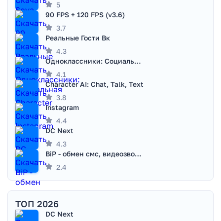
5
90 FPS + 120 FPS (v3.6)
3.7
Реальные Гости Вк
4.3
Одноклассники: Социальная сеть
4.1
Character AI: Chat, Talk, Text
3.8
Instagram
4.4
DC Next
4.3
BiP - обмен смс, видеозвонками
2.4
ТОП 2026
DC Next