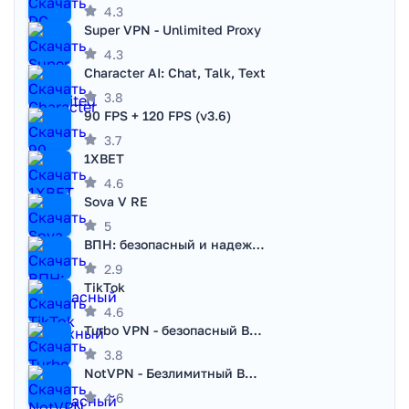
4.3
Super VPN - Unlimited Proxy
4.3
Character AI: Chat, Talk, Text
3.8
90 FPS + 120 FPS (v3.6)
3.7
1XBET
4.6
Sova V RE
5
ВПН: безопасный и надежный VPN
2.9
TikTok
4.6
Turbo VPN - безопасный ВПН
3.8
NotVPN - Безлимитный ВПН | VPN
4.6