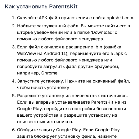
чтобы сделать максимально надежную
Как установить ParentsKit
конфиденциальность. В список телефонных звонков можно
добавить только самые проверенные и безопасные номера.
Скачайте APK-файл приложения с сайта apkshki.com.
Любой родитель сможет знать где и что делает их ребенок,
Найдите загруженный файл. Вы можете найти его в
а также просматривать его действия в интернете и
шторке уведомлений или в папке 'Download' с
смотреть, какие сайты он посещает. Настраивая
помощью любого файлового менеджера.
необходимый фильтр и запрет в соответствии с
Если файл скачался в расширение .bin (ошибка
действиями ребенка, можно запросить подробный отчет за
WebView на Android 11), переименуйте его в .apk с
любой день и период. Разработчик смог отлично переслать
помощью любого файлового менеджера или
опыт безопасности семьи в приложение для любого
попробуйте загрузить файл другим браузером,
мобильного устройства. Авторы программных обеспечений
например, Chrome.
поддерживают мобильные мультиплатформы.
Запустите установку. Нажмите на скачанный файл,
чтобы начать установку
Данная программа дает доступ только к знакомым
номерам телефона. Например, один пароль, который
Разрешите установку из неизвестных источников.
использовался лишь раз, получает на номер телефона
Если вы впервые устанавливаете ParentsKit не из
пользователь, за чьими действиями нужно следить.
Google Play, перейдите в настройки безопасности
вашего устройства и разрешите установку из
ParentsKit полностью является платным сервисом. Его
неизвестных источников.
стоимость может значительно разнится в зависимости от
того, в какой стране проживает пользователь. Для того,
Обойдите защиту Google Play. Если Google Play
чтобы оформить подписку, нужно дать доступ Гугл плею
защита блокирует установку файла, нажмите