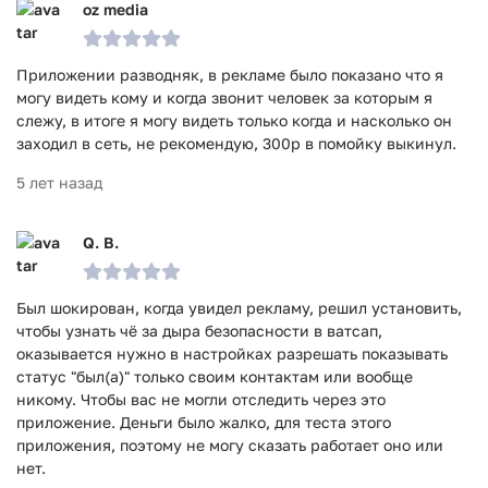
oz media
указанных номеров появится в сети и будет онлайн,
пользователь тут же получит соответствующий звуковой
сигнал. В другом меню можно посмотреть всю историю
Приложении разводняк, в рекламе было показано что я
уведомлений. Помимо этого, можно получать данные о
могу видеть кому и когда звонит человек за которым я
количестве времени, проведенном в онлайне.
слежу, в итоге я могу видеть только когда и насколько он
заходил в сеть, не рекомендую, 300р в помойку выкинул.
Приложение ParentsKit прошло проверку антивирусом
VirusTotal. В результате проверки по всем последним
5 лет назад
сигнатурам заражения файлов не выявлено.
Q. B.
Был шокирован, когда увидел рекламу, решил установить,
чтобы узнать чё за дыра безопасности в ватсап,
оказывается нужно в настройках разрешать показывать
статус "был(а)" только своим контактам или вообще
никому. Чтобы вас не могли отследить через это
приложение. Деньги было жалко, для теста этого
приложения, поэтому не могу сказать работает оно или
нет.