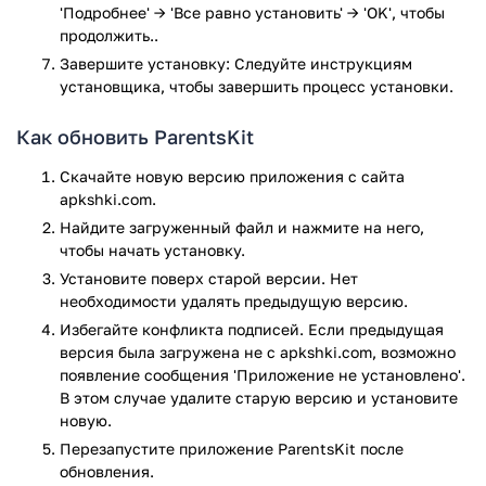
автоматически платить за покупку устанавливаемого
'Подробнее' → 'Все равно установить' → 'OK', чтобы
продолжить..
приложения. А для того, чтобы обойти пролонгацию, нужно
деактивировать режим автопродления подписки на сутки
Завершите установку: Следуйте инструкциям
(не позже). В любое время можно зайти в свой личный
установщика, чтобы завершить процесс установки.
кабинет в Гугл плей и изменить данный режим на любой
другой подходящий. Чтобы получить полный доступ ко
Как обновить ParentsKit
всей нужной информации, нужно всего один раз ввести
Скачайте новую версию приложения с сайта
номер телефона и пароль, а потом получать на него все
apkshki.com.
нужные данные.
Найдите загруженный файл и нажмите на него,
Возможности данной программы:
чтобы начать установку.
Установите поверх старой версии. Нет
Контроль родителей. Программа дает возможность
необходимости удалять предыдущую версию.
следить за всеми членами семьи и просматривать
статистику за неделю или месяц, а также получать
Избегайте конфликта подписей. Если предыдущая
версия была загружена не с apkshki.com, возможно
график за год;
появление сообщения 'Приложение не установлено'.
Уровень активного интернет-серфинга. Можно
В этом случае удалите старую версию и установите
изучать моменты и кусочки времени, когда
новую.
пользователь был в режиме онлайн и офлайн, а
также узнавать детали и подробности активного
Перезапустите приложениe ParentsKit после
обновления.
интернет использования;