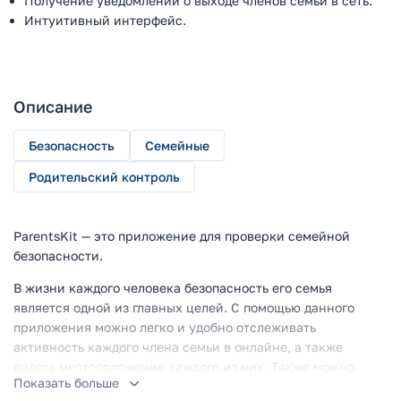
Получение уведомлений о выходе членов семьи в сеть.
Интуитивный интерфейс.
Описание
Безопасность
Семейные
Родительский контроль
ParentsKit — это приложение для проверки семейной
безопасности.
В жизни каждого человека безопасность его семья
является одной из главных целей. С помощью данного
приложения можно легко и удобно отслеживать
активность каждого члена семьи в онлайне, а также
видеть местоположение каждого из них. Также можно
Показать больше
создать одноразовое вхождение в приложение с паролем,