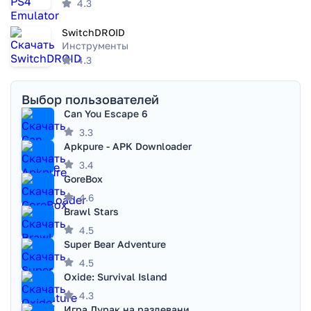
4.3
SwitchDROID
Инструменты
4.3
Выбор пользователей
Can You Escape 6
3.3
Apkpure - APK Downloader
3.4
GoreBox
4.6
Brawl Stars
4.5
Super Bear Adventure
4.5
Oxide: Survival Island
4.3
Игра Дурак на раздевание - Правила игры