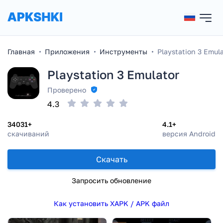
Главная
Приложения
Инструменты
Playstation 3 Emul
Playstation 3 Emulator
Проверено
4.3
34031+
4.1+
скачиваний
версия Android
Скачать
Запросить обновление
Как установить XAPK / APK файл