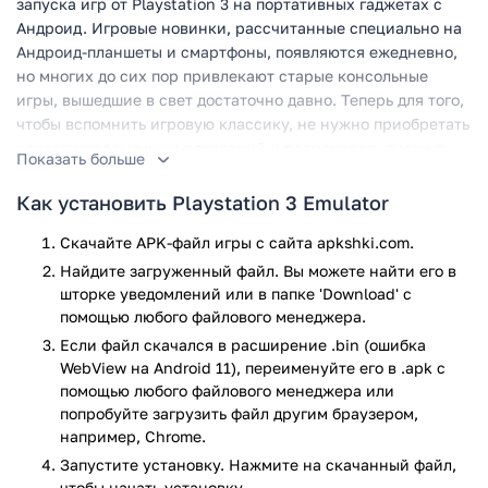
запуска игр от Playstation 3 на портативных гаджетах с
Андроид. Игровые новинки, рассчитанные специально на
Андроид-планшеты и смартфоны, появляются ежедневно,
но многих до сих пор привлекают старые консольные
игры, вышедшие в свет достаточно давно. Теперь для того,
чтобы вспомнить игровую классику, не нужно приобретать
консоли предыдущих поколений и разыскивать диски с
Показать больше
софтом. Приложения-эмуляторы заменяют громоздкое
устаревшее оборудование и в некоторых случаях
Как установить Playstation 3 Emulator
предоставляют более продвинутый, по сравнению с
Скачайте APK-файл игры с сайта apkshki.com.
«родной» приставкой, пользовательский функционал.
Найдите загруженный файл. Вы можете найти его в
Эмуляторы, имитирующие работу Playstation 3,
шторке уведомлений или в папке 'Download' с
становятся все более совершенными и допускают
помощью любого файлового менеджера.
подключение дополнительной гарнитуры (игровой
Если файл скачался в расширение .bin (ошибка
клавиатуры и джойстика). Но эта функция доступна только
WebView на Android 11), переименуйте его в .apk с
в десктопном варианте приложений.
помощью любого файлового менеджера или
попробуйте загрузить файл другим браузером,
Интерфейс приложения
например, Chrome.
Запустите установку. Нажмите на скачанный файл,
На экране разработчики разместили управляющие
чтобы начать установку