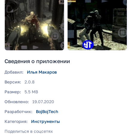
Сведения о приложении
Добавил:
Илья Макаров
Версия:
2.0.8
Размер:
5.5 MB
Обновлено:
19.07.2020
Разработчик:
BojBojTech
Категория:
Инструменты
Поделиться в соцсетях