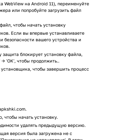
го кодирования, но это далеко не
а WebView на Android 11), переименуйте
ном принтере. Для веб-лабораторий и
джера или попробуйте загрузить файл
ения последствий он встраивает
 конкурирующие продукты. У Polarr есть
файл, чтобы начать установку
с большой глубиной.
ков. Если вы впервые устанавливаете
йки безопасности вашего устройства и
ков.
oshop и других дорогостоящих
ay защита блокирует установку файла,
 → 'OK', чтобы продолжить..
и инструменты ретуширования, поэтому
 установщика, чтобы завершить процесс
ирования или покупать плагины.
 хорошим быстрым решением для
мы со слайдерами в других программах.
пуск
терфейс
pkshki.com.
ражений.
, чтобы начать установку.
уководств на Polarr Wiki
ходимости удалять предыдущую версию.
Pro (на основе подписки, но низкая
щая версия была загружена не с
'Приложение не установлено'. В этом