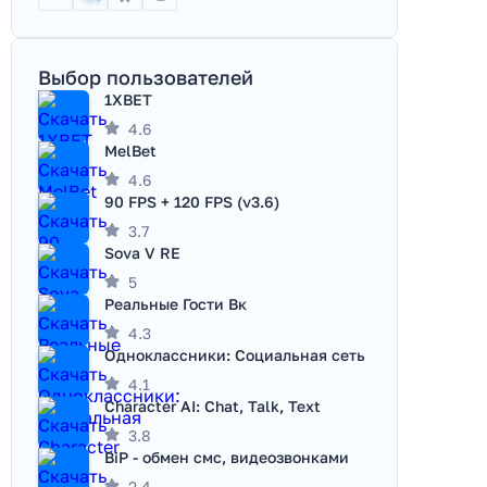
Выбор пользователей
1XBET
4.6
MelBet
4.6
90 FPS + 120 FPS (v3.6)
3.7
Sova V RE
5
Реальные Гости Вк
4.3
Одноклассники: Социальная сеть
4.1
Character AI: Chat, Talk, Text
3.8
BiP - обмен смс, видеозвонками
2.4