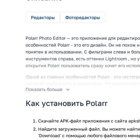
Редакторы
Фоторедакторы
Polarr Photo Editor — это приложение для редакти
особенностей Polarr - это его дизайн. Он не похож
понятен в использовании. С фильтрами слева и бо
инструментов справа, есть оттенки Lightroom , но 
открытия Polarr пользователь сразу хочет его испол
Одной из главных особенностей Polarr - это гистог
который вообще есть в редакторах. По умолчанию 
Показать больше
которую можно развернуть на отдельные гистогра
обрезки полезно видеть, что ваши правки делают 
Как установить Polarr
гистограмму можно перетащить в любое место кадр
редакторов, в Polarr нельзя открывать огромные 1
редактированием 8-битных файлов JPEG. Это непло
Скачайте APK-файл приложения с сайта apksh
раньше он не сохранялся много раз.
Найдите загруженный файл. Вы можете найти 
'Download' с помощью любого файлового мене
Более ограничивающим аспектом Polarr является то