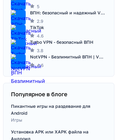
5
ВПН: безопасный и надежный VPN
2.9
TikTok
4.6
Turbo VPN - безопасный ВПН
3.8
NotVPN - Безлимитный ВПН | VPN
4.6
Популярное в блоге
Пикантные игры на раздевание для
Android
Игры
Установка APK или XAPK файла на
Андроид