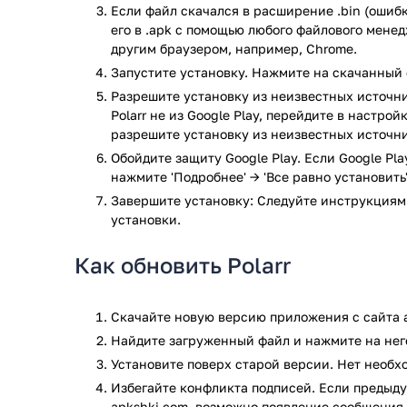
пространстве sRGB. Это может быть ограничением е
Если файл скачался в расширение .bin (ошибк
идеально, если нужно распечатать файлы на струй
его в .apk с помощью любого файлового мене
онлайн-фотолабораторий это нормально. Для смягч
другим браузером, например, Chrome.
профиль при сохранении, чего не делают некоторые
Запустите установку. Нажмите на скачанный 
один или два недостатка, но это все же программа 
Разрешите установку из неизвестных источни
Polarr не из Google Play, перейдите в настро
Особенности программы.
разрешите установку из неизвестных источни
Бесплатная или недорогая альтернатива Phot
Обойдите защиту Google Play. Если Google Pl
пиксельных редакторов.
нажмите 'Подробнее' → 'Все равно установить'
Включает встроенные специальные эффекты 
Завершите установку: Следуйте инструкциям
вам не нужно изучать сложные методы редакт
установки.
Автоусилитель изображения часто является
привлекательных веб-изображений
Как обновить Polarr
Интуитивно понятно, особенно если вы знако
Не требуются большие загрузки и быстрый за
Эстетически приятный пользовательский ин
Скачайте новую версию приложения с сайта a
Идеально подходит для редактирования изоб
Найдите загруженный файл и нажмите на него
При поддержке обширной библиотеки онлайн-р
Установите поверх старой версии. Нет необ
Возможность более сложных правок с версией 
Избегайте конфликта подписей. Если предыду
стоимость).
apkshki.com, возможно появление сообщения 