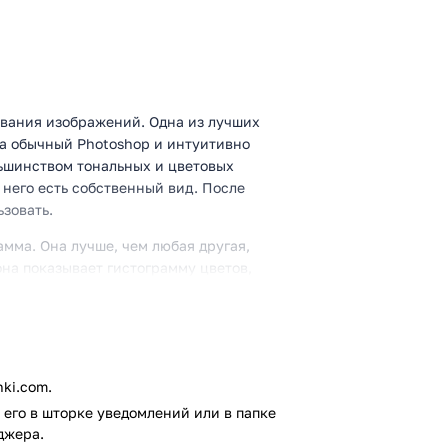
рования изображений. Одна из лучших
 на обычный Photoshop и интуитивно
льшинством тональных и цветовых
у него есть собственный вид. После
ьзовать.
рамма. Она лучше, чем любая другая,
она показывает гистограмму цветов,
ммы RGB. При отсутствии отображения
с изображением. Полупрозрачную
а. Как и большинство известных
6-битные файлы. Вы ограничены
хо, если качество JPEG высокое и
ki.com.
его в шторке уведомлений или в папке
джера.
, что он экспортирует все в цветовом