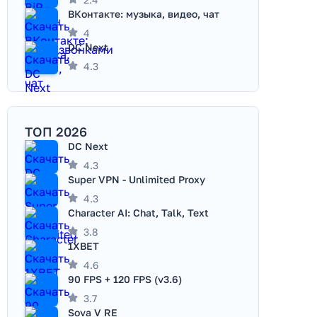
ВКонтакте: музыка, видео, чат
4
DC Next
4.3
ТОП 2026
DC Next
4.3
Super VPN - Unlimited Proxy
4.3
Character AI: Chat, Talk, Text
3.8
1XBET
4.6
90 FPS + 120 FPS (v3.6)
3.7
Sova V RE