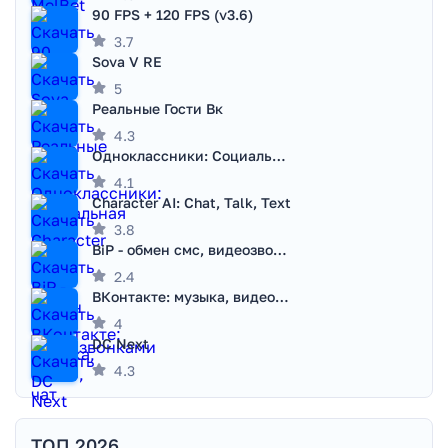
90 FPS + 120 FPS (v3.6)
3.7
Sova V RE
5
Реальные Гости Вк
4.3
Одноклассники: Социальная сеть
4.1
Character AI: Chat, Talk, Text
3.8
BiP - обмен смс, видеозвонками
2.4
ВКонтакте: музыка, видео, чат
4
DC Next
4.3
ТОП 2026