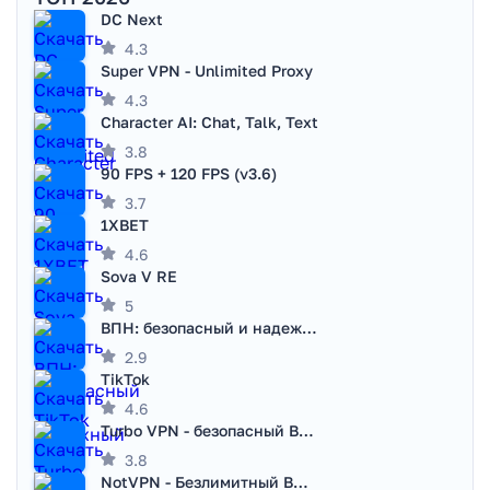
DC Next
4.3
Super VPN - Unlimited Proxy
4.3
Character AI: Chat, Talk, Text
3.8
90 FPS + 120 FPS (v3.6)
3.7
1XBET
4.6
Sova V RE
5
ВПН: безопасный и надежный VPN
2.9
TikTok
4.6
Turbo VPN - безопасный ВПН
3.8
NotVPN - Безлимитный ВПН | VPN