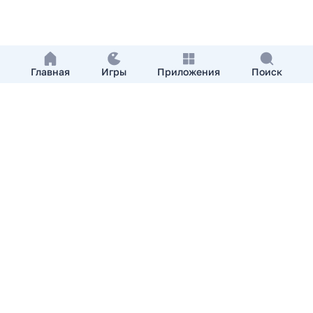
Главная
Игры
Приложения
Поиск
Добавить приложение
О нас
Контакты
APKshki.com. Все права защищены, копирование
материалов разрешенно только с указанием активной
ссылки на APKshki.com