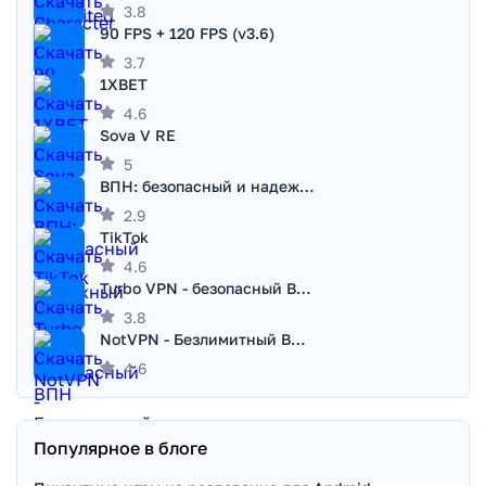
3.8
90 FPS + 120 FPS (v3.6)
3.7
1XBET
4.6
Sova V RE
5
ВПН: безопасный и надежный VPN
2.9
TikTok
4.6
Turbo VPN - безопасный ВПН
3.8
NotVPN - Безлимитный ВПН | VPN
4.6
Популярное в блоге