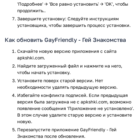
'Подробнее' → 'Все равно установить' → 'OK', чтобы
продолжить..
Программу отличает несколько достоинств:
Завершите установку: Следуйте инструкциям
Многоступенчатая проверка регистрирующихся. От
установщика, чтобы завершить процесс установки.
пользователя требуется загрузить фото, оставить
мэйл и номер телефона, ссылки соц. сети. В
Как обновить GayFriendly - Гей Знакомства
приложении можно зарегистрироваться без
верификации. Однако пользователи, прошедшие
Скачайте новую версию приложения с сайта
верификацию, получают приоритет. А еще их анкеты
apkshki.com.
выделяются специальным бейджиком.
Найдите загруженный файл и нажмите на него,
Быстрые гей-знакомства. Разработчик встроил в
чтобы начать установку.
приложение игру «Симпатии». От пользователя
Установите поверх старой версии. Нет
требуется отсортировать список потенциальных
необходимости удалять предыдущую версию.
партнеров. Если возникнет совпадение и оба
Избегайте конфликта подписей. Если предыдущая
понравятся друг другу, то придет уведомление о
версия была загружена не с apkshki.com, возможно
взаимной симпатии.
появление сообщения 'Приложение не установлено'.
Простой и понятный интерфейс. Создатели
В этом случае удалите старую версию и установите
программы оформили чат в стиле популярных
новую.
мессенджеров, поэтому разобраться в функционале
Перезапустите приложениe GayFriendly - Гей
легко.
Знакомства после обновления.
Виртуальные подарки. Разработчики упростили