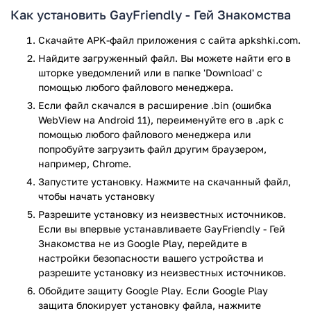
Как установить GayFriendly - Гей Знакомства
быстрый вход с помощью соц.сетей, причем
приложение ничего не публикует на личные
Скачайте APK-файл приложения с сайта apkshki.com.
странички;
Найдите загруженный файл. Вы можете найти его в
поддержка загрузки фотографий – до 30 снимков,
шторке уведомлений или в папке 'Download' с
причем они будут выгружаться в высоком
помощью любого файлового менеджера.
разрешении;
Если файл скачался в расширение .bin (ошибка
загрузка фотографий напрямую из Фейсбука;
WebView на Android 11), переименуйте его в .apk с
смена порядка снимков;
помощью любого файлового менеджера или
гео-локация, можно найти партнеров поблизости,
попробуйте загрузить файл другим браузером,
задать определенный радиус поиска;
например, Chrome.
поиск партнера по критериям (например, наличие
Запустите установку. Нажмите на скачанный файл,
фотографий);
чтобы начать установку
фильтрация по активности, выдаются пользователи,
Разрешите установку из неизвестных источников.
заходившие не позже 7 дней назад;
Если вы впервые устанавливаете GayFriendly - Гей
фильтрация по присутствию в сети, будут
Знакомства не из Google Play, перейдите в
выводиться только пользователи в статусе онлайн;
настройки безопасности вашего устройства и
добавление в избранное, понравившихся парней
разрешите установку из неизвестных источников.
можно занести в список, чтобы пообщаться позже.
Обойдите защиту Google Play. Если Google Play
Достоинства программы
защита блокирует установку файла, нажмите