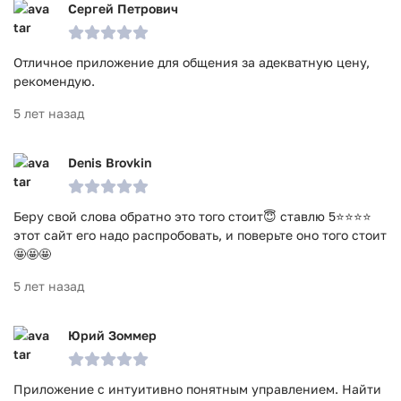
Сергей Петрович
Установите приложение, чтобы уже сейчас погрузиться
изучение анкет тысяч пользователей. Оно работает на
всех Андроид гаджетах и распространяется в формате
Отличное приложение для общения за адекватную цену,
apk. А скачать программу можно бесплатно.
рекомендую.
Приложение GayFriendly - Гей Знакомства прошло
5 лет назад
проверку антивирусом VirusTotal. В результате проверки
по всем последним сигнатурам заражения файлов не
Denis Brovkin
выявлено.
Беру свой слова обратно это того стоит😇 ставлю 5⭐⭐⭐⭐
этот сайт его надо распробовать, и поверьте оно того стоит
🤩🤩🤩
5 лет назад
Юрий Зоммер
Приложение с интуитивно понятным управлением. Найти