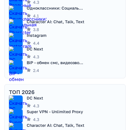
4.3
Одноклассники: Социальная сеть
4.1
Character AI: Chat, Talk, Text
3.8
Instagram
4.4
DC Next
4.3
BiP - обмен смс, видеозвонками
2.4
ТОП 2026
DC Next
4.3
Super VPN - Unlimited Proxy
4.3
Character AI: Chat, Talk, Text