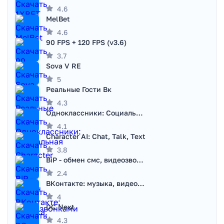
4.6
MelBet
4.6
90 FPS + 120 FPS (v3.6)
3.7
Sova V RE
5
Реальные Гости Вк
4.3
Одноклассники: Социальная сеть
4.1
Character AI: Chat, Talk, Text
3.8
BiP - обмен смс, видеозвонками
2.4
ВКонтакте: музыка, видео, чат
4
DC Next
4.3