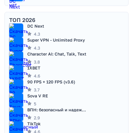
ТОП 2026
DC Next
4.3
Super VPN - Unlimited Proxy
4.3
Character AI: Chat, Talk, Text
3.8
1XBET
4.6
90 FPS + 120 FPS (v3.6)
3.7
Sova V RE
5
ВПН: безопасный и надежный VPN
2.9
TikTok
4.6