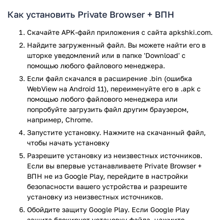
выбирать серверы в разных странах без ограничения
Как установить Private Browser + ВПН
трафика. Есть функция автоматической очистки кэша
после закрытия вкладок.
Скачайте APK-файл приложения с сайта apkshki.com.
Найдите загруженный файл. Вы можете найти его в
Private Browser + VPN – хороший выбор для базовой
шторке уведомлений или в папке 'Download' с
защиты приватности в сети. Приложение подойдет тем,
помощью любого файлового менеджера.
кому нужно быстро и без лишних настроек скрыть свою
Если файл скачался в расширение .bin (ошибка
интернет-активность. Хотя функционал VPN ограничен,
WebView на Android 11), переименуйте его в .apk с
его хватает для обхода простых блокировок. Для
помощью любого файлового менеджера или
серьезной анонимности потребуются более
попробуйте загрузить файл другим браузером,
специализированные решения, но для повседневного
например, Chrome.
использования этот браузер справляется со своей
Запустите установку. Нажмите на скачанный файл,
задачей.
чтобы начать установку
Приложение Private Browser + ВПН прошло проверку
Разрешите установку из неизвестных источников.
антивирусом VirusTotal. В результате проверки по всем
Если вы впервые устанавливаете Private Browser +
последним сигнатурам заражения файлов не выявлено.
ВПН не из Google Play, перейдите в настройки
безопасности вашего устройства и разрешите
установку из неизвестных источников.
Обойдите защиту Google Play. Если Google Play
защита блокирует установку файла, нажмите