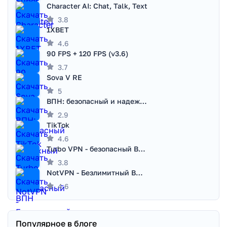
Character AI: Chat, Talk, Text
3.8
1XBET
4.6
90 FPS + 120 FPS (v3.6)
3.7
Sova V RE
5
ВПН: безопасный и надежный VPN
2.9
TikTok
4.6
Turbo VPN - безопасный ВПН
3.8
NotVPN - Безлимитный ВПН | VPN
4.6
Популярное в блоге