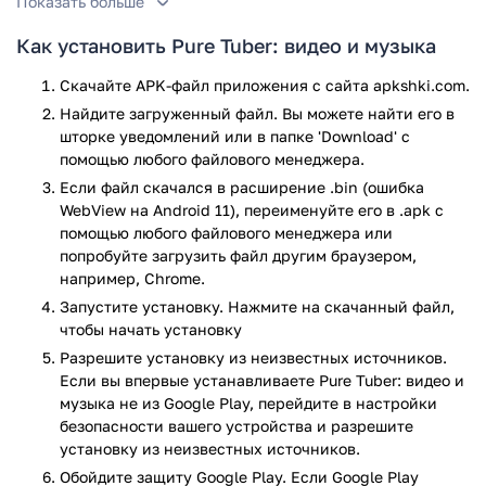
Показать больше
Привыкли смотреть видеоролики на YouTube, но устали от
обилия рекламы? Избавиться от неё можно либо платно,
Как установить Pure Tuber: видео и музыка
оформив подписку, либо бесплано. Для этого, достаточно
скачать Pure Tuber на Андроид. Эта программа
Скачайте APK-файл приложения с сайта apkshki.com.
предоставит вам неограниченный доступ к полной базе
Найдите загруженный файл. Вы можете найти его в
видеороликов популярного видеохостинга и полностью
шторке уведомлений или в папке 'Download' с
заблокирует все рекламные вставки. Приложение не
помощью любого файлового менеджера.
только распространяется бесплатно, но и не требует
Если файл скачался в расширение .bin (ошибка
регистрации. Смотреть видео можно и без учетной записи,
WebView на Android 11), переименуйте его в .apk с
но чтобы полноценно использовать плейлисты и
помощью любого файлового менеджера или
подписываться на каналы — завести аккаунт все же
попробуйте загрузить файл другим браузером,
понадобится.
например, Chrome.
Запустите установку. Нажмите на скачанный файл,
Особенности приложения Pure Tuber
чтобы начать установку
Разрешите установку из неизвестных источников.
К счастью, на блокировке рекламы, возможности
Если вы впервые устанавливаете Pure Tuber: видео и
приложения не заканчиваются. Приложение позволяет
музыка не из Google Play, перейдите в настройки
смотреть видеоролики в оконном режиме, что позволит не
безопасности вашего устройства и разрешите
отвлекаться от просмотра, даже занимаясь своими
установку из неизвестных источников.
делами. А если вы любите слушать музыку на Ютьюбе, вам
Обойдите защиту Google Play. Если Google Play
наверняка придется по вкусу функция воспроизведенияв