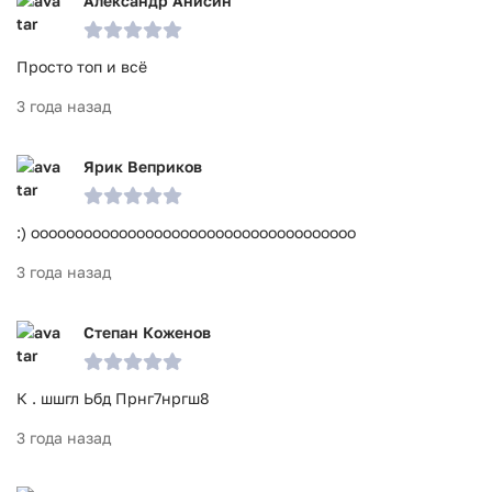
Александр Анисин
Просто топ и всё
3 года назад
Ярик Веприков
:) ооооооооооооооооооооооооооооооооооооо
3 года назад
Степан Коженов
К . шшгл Ьбд Прнг7нргш8
3 года назад