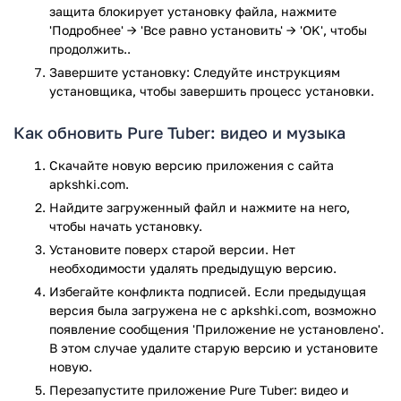
защита блокирует установку файла, нажмите
фоновом режиме.
'Подробнее' → 'Все равно установить' → 'OK', чтобы
продолжить..
Ключевые функци и преимущества:
Завершите установку: Следуйте инструкциям
установщика, чтобы завершить процесс установки.
Бесплатная блокировка всей рекламы на YouTube.
ФУнкция воспроизведения в фоновом режиме.
Как обновить Pure Tuber: видео и музыка
Просмотр видео в плавающем окне.
Изменить размер плавающего окна можно в любой
Скачайте новую версию приложения с сайта
момент.
apkshki.com.
Поддержка высокого разрешения, вплоть то 8K.
Найдите загруженный файл и нажмите на него,
По умолчанию, видео воспроизводится в
чтобы начать установку.
максимальном доступном разрешении.
Установите поверх старой версии. Нет
Хотите раз и навсегда заблокировать рекламу на YouTube?
необходимости удалять предыдущую версию.
Тогда скачайте с нашего сайта приложение Pure Tuber для
Избегайте конфликта подписей. Если предыдущая
Android.
версия была загружена не с apkshki.com, возможно
появление сообщения 'Приложение не установлено'.
Приложение Pure Tuber: видео и музыка прошло проверку
В этом случае удалите старую версию и установите
антивирусом VirusTotal. В результате проверки по всем
новую.
последним сигнатурам заражения файлов не выявлено.
Перезапустите приложениe Pure Tuber: видео и