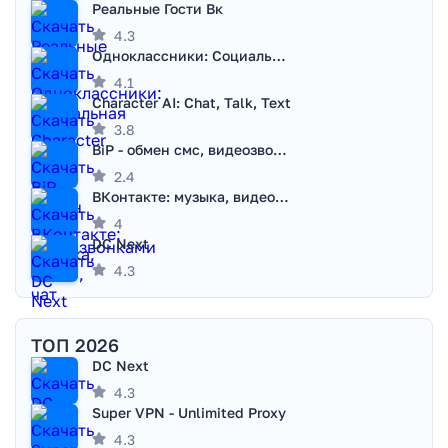
Реальные Гости Вк
4.3
Одноклассники: Социальная сеть
4.1
Character AI: Chat, Talk, Text
3.8
BiP - обмен смс, видеозвонками
2.4
ВКонтакте: музыка, видео, чат
4
DC Next
4.3
ТОП 2026
DC Next
4.3
Super VPN - Unlimited Proxy
4.3