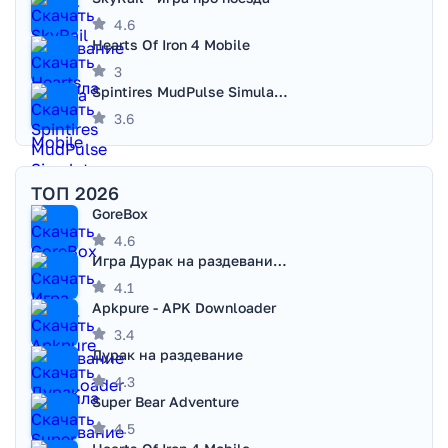
4.6
Hearts Of Iron 4 Mobile
3
Spintires MudPulse Simulator
3.6
ТОП 2026
GoreBox
4.6
Игра Дурак на раздевание - Правила игры
4.1
Apkpure - APK Downloader
3.4
Дурак на раздевание
4.3
Super Bear Adventure
4.5