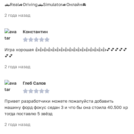
🛻Real🚙Driving🛻Simulator🚙Онлайн🚘
2 года назад
Константин
Игра хорошая 👍👍👍👍👍👍👍👍👍👍👍👍👍👍👍👍👍💕💕💕💕💕
💕💕
2 года назад
Глеб Салов
Привет разработчики можете пожалуйста добавить
машину форд фокус седан 3 и что бы она стоила 40.500 xp
тогда поставлю 5 звёзд
2 года назад