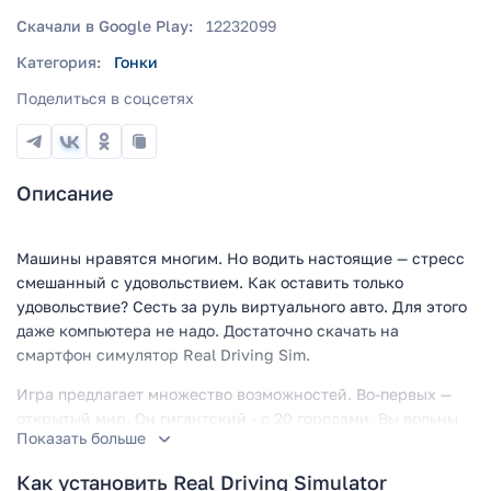
Скачали в Google Play:
12232099
Категория:
Гонки
Поделиться в соцсетях
Описание
Машины нравятся многим. Но водить настоящие — стресс
смешанный с удовольствием. Как оставить только
удовольствие? Сесть за руль виртуального авто. Для этого
даже компьютера не надо. Достаточно скачать на
смартфон симулятор Real Driving Sim.
Игра предлагает множество возможностей. Во-первых —
открытый мир. Он гигантский - с 20 городами. Вы вольны
Показать больше
ехать куда угодно. Путешествуйте сколько хотите. Во-
вторых, в Real Driving Sim десятки автомобилей.
Как установить Real Driving Simulator