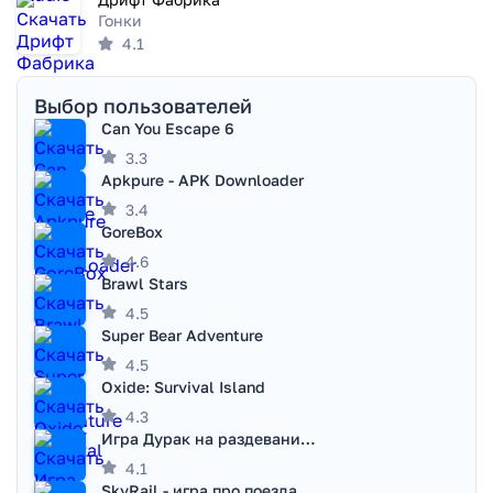
Гонки
4.1
Выбор пользователей
Can You Escape 6
3.3
Apkpure - APK Downloader
3.4
GoreBox
4.6
Brawl Stars
4.5
Super Bear Adventure
4.5
Oxide: Survival Island
4.3
Игра Дурак на раздевание - Правила игры
4.1
SkyRail - игра про поезда