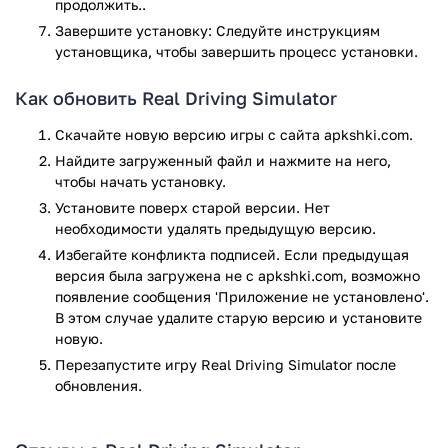
наличии.
продолжить..
Завершите установку: Следуйте инструкциям
Любите дрэг-рейсинг? Устроить такое не трудно. Что
установщика, чтобы завершить процесс установки.
касается управления, оно традиционное (для игр
подобного жанра). Используются наклоны, виртуальный
Как обновить Real Driving Simulator
руль и кнопки. Коробка передач ручная (с
переключателем Н-образной формы).
Скачайте новую версию игры с сайта apkshki.com.
Найдите загруженный файл и нажмите на него,
Попадать в ДТП не рекомендуется. Тачки ломаются после
чтобы начать установку.
аварий (визуально и механически). Ничем хорошим это не
кончится. Другой плюс Real Driving Sim - связь
Установите поверх старой версии. Нет
необходимости удалять предыдущую версию.
разработчиков с пользователями.
Избегайте конфликта подписей. Если предыдущая
Создатели гонки завели страницы в популярных
версия была загружена не с apkshki.com, возможно
социальных сетях. Зачем? Чтобы делиться новостями и
появление сообщения 'Приложение не установлено'.
принимать предложения. Придумали классную функцию?
В этом случае удалите старую версию и установите
Мечтаете о новой машине? Их добавят в апдейтах, если
новую.
попросите.
Перезапустите игру Real Driving Simulator после
обновления.
Минус один. Real Driving Sim бесплатная, но с рекламой. И
без встроенных покупок не обошлось. Учтите, когда будете
устанавливать.