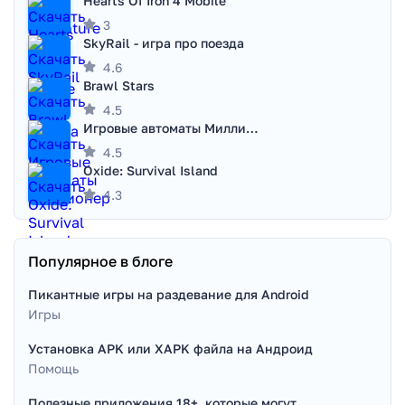
Hearts Of Iron 4 Mobile
3
SkyRail - игра про поезда
4.6
Brawl Stars
4.5
Игровые автоматы Миллионер
4.5
Oxide: Survival Island
4.3
Популярное в блоге
Пикантные игры на раздевание для Android
Игры
Установка APK или XAPK файла на Андроид
Помощь
Полезные приложения 18+, которые могут