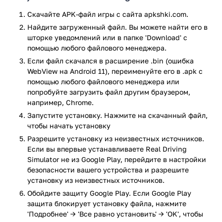
На выбор — порядка 80 моделей. Хотите внедорожник?
Скачайте APK-файл игры с сайта apkshki.com.
Пожалуйста. Седан или кроссовер? Нет проблем.
Найдите загруженный файл. Вы можете найти его в
Суперкары тоже найдутся. Приятный бонус: создатели
шторке уведомлений или в папке 'Download' с
детально проработали салоны. Плюс моторы звучат
помощью любого файлового менеджера.
реалистично (особенно при понижении передач).
Если файл скачался в расширение .bin (ошибка
Нравится быть одиночкой? Добро пожаловать в режим
WebView на Android 11), переименуйте его в .apk с
карьеры. Здесь все зависит от вас. Также доступны
помощью любого файлового менеджера или
многопользовательские заезды. Можно соревноваться с
попробуйте загрузить файл другим браузером,
друзьями — кто более лучший водитель?
например, Chrome.
Запустите установку. Нажмите на скачанный файл,
Всегда есть чем заняться. Заданий полно — от банальных
чтобы начать установку
гонок до езды без повреждений (и челленджа на расход
Разрешите установку из неизвестных источников.
горючего). Кроме того, радует разнообразие трасс.
Если вы впервые устанавливаете Real Driving
Имеются городские, шоссейные, горные, равнинные и
Simulator не из Google Play, перейдите в настройки
пустынные. Дополняют список зимние локации.
безопасности вашего устройства и разрешите
Помимо прочего, в Real Driving Sim меняется погода. Легко
установку из неизвестных источников.
попасть под дождь, снег и так далее. Отдельного внимания
Обойдите защиту Google Play. Если Google Play
заслуживает тюнинг. Давно мечтали улучшить двигатель
защита блокирует установку файла, нажмите
или кузов? Приступайте. Соответствующие инструменты в
'Подробнее' → 'Все равно установить' → 'OK', чтобы