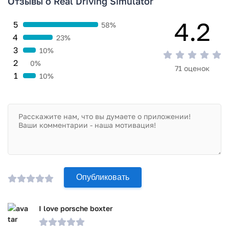
Отзывы о Real Driving Simulator
Игра Real Driving Simulator прошла проверку антивирусом
4.2
VirusTotal. В результате проверки по всем последним
5
58%
сигнатурам заражения файлов не выявлено.
4
23%
3
10%
2
0%
71 оценок
1
10%
Опубликовать
I love porsche boxter