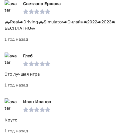
Светлана Ершова
🛻Real🚙Driving🛻Simulator🚙Онлайн🚘2022🚙2023🚘
БЕСПЛАТНО🚗
1 год назад
Глеб
Это лучшая игра
1 год назад
Иван Иванов
Круто
1 год назад