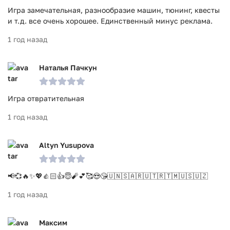
Игра замечательная, разнообразие машин, тюнинг, квесты
и т.д. все очень хорошее. Единственный минус реклама.
1 год назад
Наталья Пачкун
Игра отвратительная
1 год назад
Altyn Yusupova
📢💞🔥✨💖👍🏻👍😇🧨💕🥰😍😘🇺🇳🇸🇦🇷🇺🇹🇷🇹🇲🇺🇸🇺🇿
1 год назад
Максим