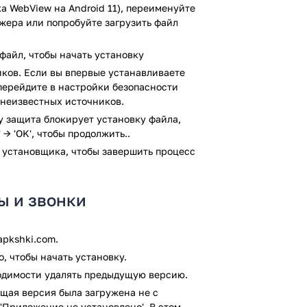
а WebView на Android 11), переименуйте
джера или попробуйте загрузить файл
файл, чтобы начать установку
ков. Если вы впервые устанавливаете
, перейдите в настройки безопасности
крытых платежей.
 неизвестных источников.
ay защита блокирует установку файла,
 → 'OK', чтобы продолжить..
чать экономить на хвонках в роуминге и
 установщика, чтобы завершить процесс
верку антивирусом VirusTotal. В
ы и звонки
м заражения файлов не выявлено.
pkshki.com.
, чтобы начать установку.
ходимости удалять предыдущую версию.
щая версия была загружена не с
'Приложение не установлено'. В этом