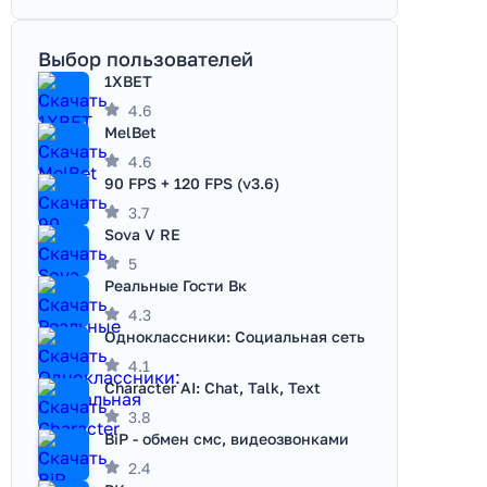
Выбор пользователей
1XBET
4.6
MelBet
4.6
90 FPS + 120 FPS (v3.6)
3.7
Sova V RE
5
Реальные Гости Вк
4.3
Одноклассники: Социальная сеть
4.1
Character AI: Chat, Talk, Text
3.8
BiP - обмен смс, видеозвонками
2.4