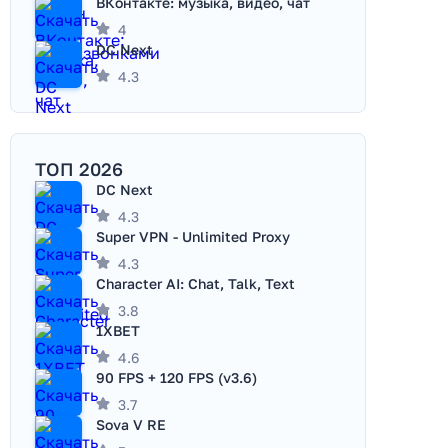
ВКонтакте: музыка, видео, чат
4
DC Next
4.3
ТОП 2026
DC Next
4.3
Super VPN - Unlimited Proxy
4.3
Character AI: Chat, Talk, Text
3.8
1XBET
4.6
90 FPS + 120 FPS (v3.6)
3.7
Sova V RE