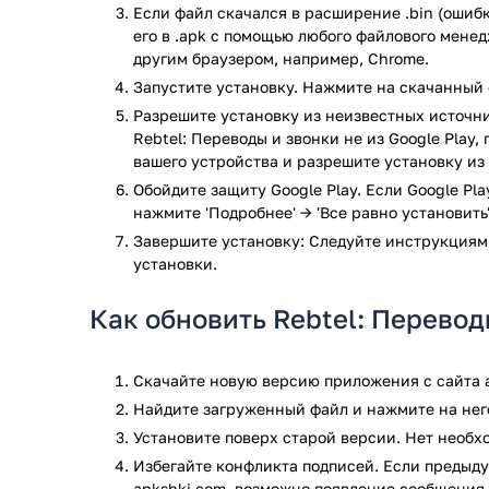
Если файл скачался в расширение .bin (ошибк
его в .apk с помощью любого файлового мене
Выгодные тарифы на международную связь.
другим браузером, например, Chrome.
Высокое качество связи.
Запустите установку. Нажмите на скачанный 
Не требуется доступ в Интернет.
Звонки на городские и мобильные телефоны.
Разрешите установку из неизвестных источни
Rebtel: Переводы и звонки не из Google Play
Удобное пополнение счёта, без комиссии и с
вашего устройства и разрешите установку из
Получение бонусов за приглашение друзей.
Интуитивный и приятный интерфейс.
Обойдите защиту Google Play. Если Google Pl
нажмите 'Подробнее' → 'Все равно установить'
Скачайте приложение Rebtel для Android, чтобы на
Завершите установку: Следуйте инструкциям
международно связи.
установки.
Приложение Rebtel: Переводы и звонки прошло про
Как обновить Rebtel: Перевод
результате проверки по всем последним сигнатура
Скачайте новую версию приложения с сайта a
Найдите загруженный файл и нажмите на него
Установите поверх старой версии. Нет необ
Избегайте конфликта подписей. Если предыду
apkshki.com, возможно появление сообщения 