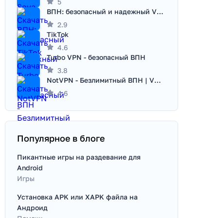
5
ВПН: безопасный и надежный VPN
2.9
TikTok
4.6
Turbo VPN - безопасный ВПН
3.8
NotVPN - Безлимитный ВПН | VPN
4.6
Популярное в блоге
Пикантные игры на раздевание для
Android
Игры
Установка APK или XAPK файла на
Андроид