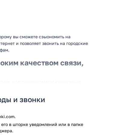
торому вы сможете сэыономить на
тернет и позволяет звонить на городские
ифам.
оким качеством связи,
узьям, родственникам или коллегам на
 даже не имея доступа в Интернет. Это
родную связь, но и избавит от
оды и звонки
о повышенному тарифу, находясь в
минутной оплатой или звоните без
 вы будете получать приятные бонусы за
ki.com.
язью бесплатно.
его в шторке уведомлений или в папке
джера.
идает: