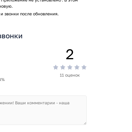
новую.
и звонки после обновления.
звонки
2
11 оценок
4%