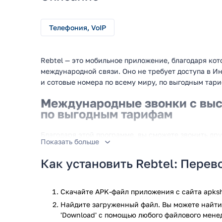
Телефония, VoIP
Rebtel — это мобильное приложение, благодаря ко
международной связи. Оно не требует доступа в Ин
и сотовые номера по всему миру, по выгодным тар
Международные звонки с выс
по выгодным тарифам
Благодаря этой программе, вы сможете звонить др
Показать больше
городские и мобильные номера в любой точке мира,
поможет вам не только снизить расходы на междуна
Как установить Rebtel: Перев
необходимости оплачивать услуги сотовой связи п
роуминге. Просто выберите подходящий тариф с по
ограничений в течение месяца. А самое приятное —
Скачайте APK-файл приложения с сайта apksh
приглашение друзей, что позволит пользоваться св
Найдите загруженный файл. Вы можете найти 
'Download' с помощью любого файлового мене
В послежней версии Ребтел, вас ож