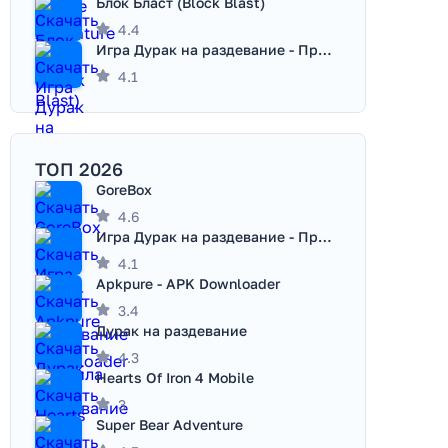
Блок Бласт (Block Blast)
4.4
Игра Дурак на раздевание - Правила игры
4.1
ТОП 2026
GoreBox
4.6
Игра Дурак на раздевание - Правила игры
4.1
Apkpure - APK Downloader
3.4
Дурак на раздевание
4.3
Hearts Of Iron 4 Mobile
3
Super Bear Adventure