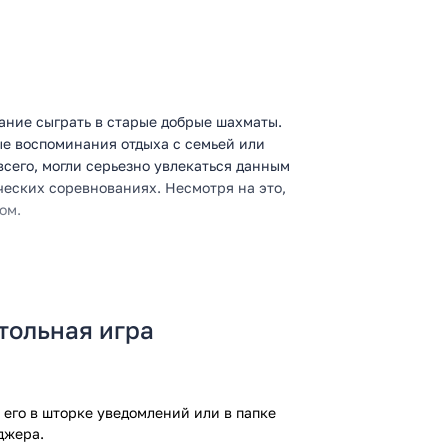
ание сыграть в старые добрые шахматы.
ые воспоминания отдыха с семьей или
всего, могли серьезно увлекаться данным
ческих соревнованиях. Несмотря на это,
ом.
стоит пытаться отыскать запылившуюся
зами. Времена меняются и теперь для
тольная игра
ой смартфон и наслаждаться
мобильное приложение предназначено
вать собственные умения и навыки в
его в шторке уведомлений или в папке
джера.
обильной игры заключена в ее простоте,