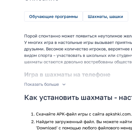
Обучающие программы
Шахматы, шашки
Порой спонтанно может появиться неутолимое жел
У многих игра в настольные игры вызывает приятн
друзьями. Весомое количество игроков, вероятнее 
видом спорта – участвовать в школьных или студен
шахматы остаются довольно востребованы обществ
Игра в шахматы на телефоне
Показать больше
Если вы захотели сыграть партию в шахматы – не 
доску, ведь все необходимое прямо у вас перед гла
Как установить шахматы - нас
игры достаточно скачать данное приложение на св
возможностями современности. Предоставленное 
для всех любителей шахмат, которые желают разви
Скачайте APK-файл игры с сайта apkshki.com.
увлекательной настольной игре.
Найдите загруженный файл. Вы можете найти 
'Download' с помощью любого файлового мене
Одна из ключевых особенностей предоставленной м