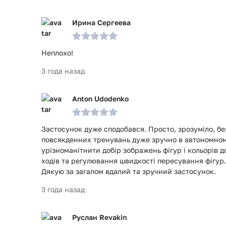
Ирина Сергеева
Неплохо!
3 года назад
Anton Udodenko
Застосунок дуже сподобався. Просто, зрозуміло, б
повсякденних тренувань дуже зручно в автономном
урізноманітнити добір зображень фігур і кольорів д
ходів та регулювання швидкості пересування фігур
Дякую за загалом вдалий та зручний застосунок.
3 года назад
Руслан Revakin