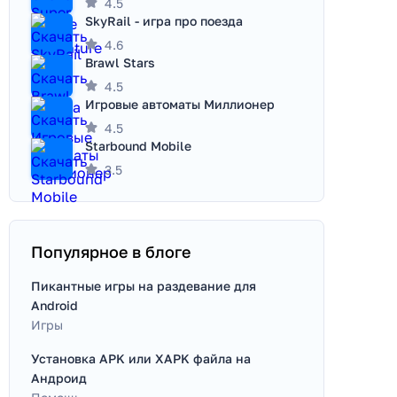
4.5
SkyRail - игра про поезда
4.6
Brawl Stars
4.5
Игровые автоматы Миллионер
4.5
Starbound Mobile
3.5
Популярное в блоге
Пикантные игры на раздевание для
Android
Игры
Установка APK или XAPK файла на
Андроид