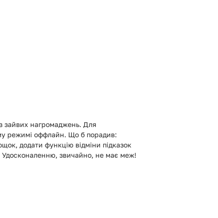
ез зайвих нагромаджень. Для
у режимі оффлайн. Що б порадив:
ощок, додати функцію відміни підказок
. Удосконаленню, звичайно, не має меж!