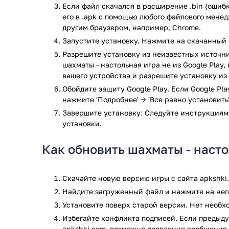
Если файл скачался в расширение .bin (ошибк
которая удивительно сочетается с элегантным ин
его в .apk с помощью любого файлового мене
комфортностью игрового процесса. Определяйте о
другим браузером, например, Chrome.
соперничайте с игроками вашего уровня.
Запустите установку. Нажмите на скачанный 
Шахматы - Стратегия настольной игры на Андроид 
Разрешите установку из неизвестных источни
оппонентов – играйте как с компьютером, так и с 
шахматы - настольная игра не из Google Play
в режиме онлайн. Последние уточнение характерн
вашего устройства и разрешите установку из
соревнование с настоящим человеком куда увлекат
Обойдите защиту Google Play. Если Google Pl
интеллектом.
нажмите 'Подробнее' → 'Все равно установить'
Геймплей приложения предлагает пользователю ра
Завершите установку: Следуйте инструкциям
включительно с классической версией шахмат, на
установки.
ходов. Настраивайте игровой процесс на свой вку
на честных условиях.
Как обновить шахматы - насто
Важно понимать, что шахматы - это не только про 
про отличный метод развития собственных умствен
Скачайте новую версию игры с сайта apkshki
тренируйте память и просто весело проводите сво
Найдите загруженный файл и нажмите на него
шахмат с достойным противником.
Установите поверх старой версии. Нет необ
Как установить?
Избегайте конфликта подписей. Если предыду
apkshki.com, возможно появление сообщения 