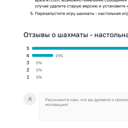
случае удалите старую версию и установите 
Бесплатно скачать шахматы на свой телефон верс
нашего сайта. Для этого достаточно загрузить соо
Перезапустите игру шахматы - настольная иг
установку популярной настольной игры онлайн. К
предварительную проверку на присутствие вредоно
каталога будет полностью безопасна для вашего ус
Отзывы о шахматы - настольн
Игра шахматы - настольная игра прошла проверку а
проверки по всем последним сигнатурам заражени
5
4
15%
3
0%
2
0%
1
0%