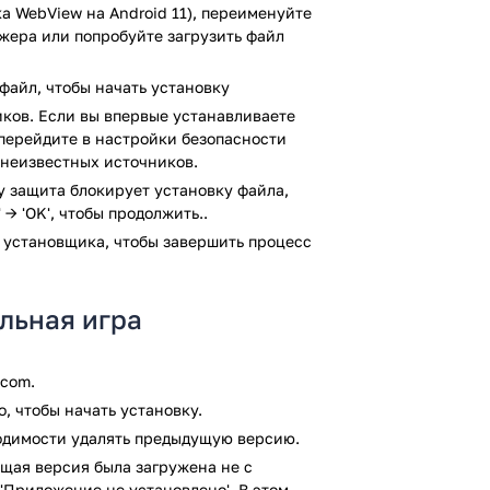
а WebView на Android 11), переименуйте
терфейсом и максимальной
джера или попробуйте загрузить файл
птимальный уровень сложности и
файл, чтобы начать установку
готова предложить игроку вольный выбор
ков. Если вы впервые устанавливаете
другими пользователями непосредственно
, перейдите в настройки безопасности
о особенной значимостью, ведь
 неизвестных источников.
ельнее, чем игра с искусственным
ay защита блокирует установку файла,
 → 'OK', чтобы продолжить..
знообразие игровых режимов,
 установщика, чтобы завершить процесс
 время и с фиксацией максимальных
с и наслаждайтесь духом соперничества
льная игра
увлекательное времяпровождение, но и
ных способностей. Улучшайте логику,
.com.
бодное время за партией классических
, чтобы начать установку.
ходимости удалять предыдущую версию.
щая версия была загружена не с
'Приложение не установлено'. В этом