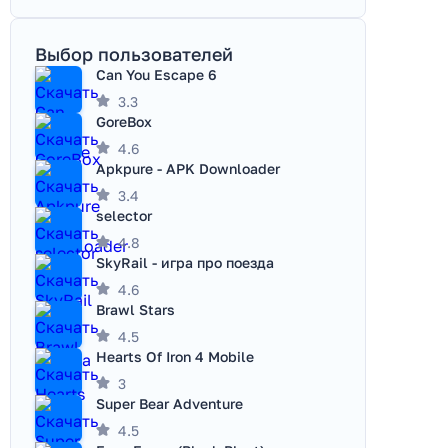
Выбор пользователей
Can You Escape 6
3.3
GoreBox
4.6
Apkpure - APK Downloader
3.4
selector
4.8
SkyRail - игра про поезда
4.6
Brawl Stars
4.5
Hearts Of Iron 4 Mobile
3
Super Bear Adventure
4.5