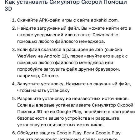
Как установить Симулятор Скорой Помощи
3D
Итак, игрок является водителем Скорой Помощи, от него
одного зависит длительность каждой поездки и умение
Скачайте APK-файл игры с сайта apkshki.com.
опытных врачей справиться с ситуацией. Необходимо
Найдите загруженный файл. Вы можете найти его в
любыми способами спасти пациента, использовать
шторке уведомлений или в папке 'Download' с
подручные средства, которых имеется немало. Вызовов
помощью любого файлового менеджера.
очень много, надо все успеть, опасности поджидают
Если файл скачался в расширение .bin (ошибка
человека на каждом шагу, значит, надо быть предельно
WebView на Android 11), переименуйте его в .apk с
внимательным и осторожным! Присутствуют обычные
помощью любого файлового менеджера или
вызовы к заболевшим, также, устранение чрезвычайных
попробуйте загрузить файл другим браузером,
ситуаций, срочные перевязки личностей, которые
например, Chrome.
пострадали в преступных разборках и опасных
Запустите установку. Нажмите на скачанный файл,
перестрелках.
чтобы начать установку
Приложение обладает ярко выраженными особенностями
Разрешите установку из неизвестных источников.
– есть восемь разных моделей авто, можно легко выбрать
Если вы впервые устанавливаете Симулятор Скорой
понравившийся, присутствует отдельная услуга, чтобы
Помощи 3D не из Google Play, перейдите в настройки
безопасности вашего устройства и разрешите
скачать. Высокая детализация обстановки, потрясающая
установку из неизвестных источников.
графика, механика не дадут оторваться от происходящего,
полностью увлекут в процесс. Есть обширная игровая
Обойдите защиту Google Play. Если Google Play
карта, которая проложена по городским улицам и
защита блокирует установку файла, нажмите