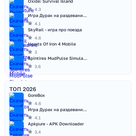
Oxide: Survival Island
4.3
Игра Дурак на раздевание - Правила игры
4.1
SkyRail - игра про поезда
4.6
Hearts Of Iron 4 Mobile
3
Spintires MudPulse Simulator
3.6
ТОП 2026
GoreBox
4.6
Игра Дурак на раздевание - Правила игры
4.1
Apkpure - APK Downloader
3.4