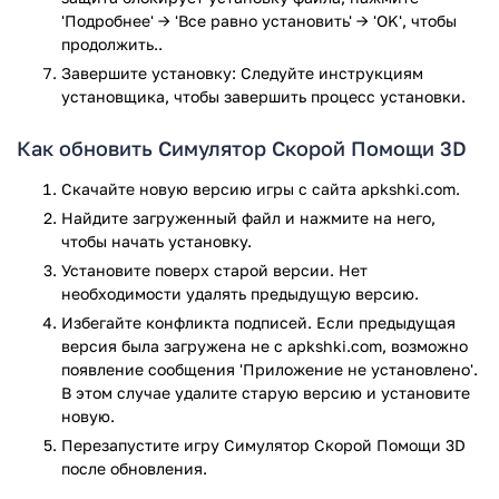
водителю, прежде чем добраться до пункта назначения,
'Подробнее' → 'Все равно установить' → 'OK', чтобы
продолжить..
надо преодолеть немалые расстояния и пробки. Есть
несколько моделей камер, система подсказок, красочно
Завершите установку: Следуйте инструкциям
переданы повреждения и травмы. Даже при столь высоком
установщика, чтобы завершить процесс установки.
уровне реалистичности настройка, управление
автомобиля являются очень простыми, для управления
Как обновить Симулятор Скорой Помощи 3D
будет достаточным работать пальцами одной руки и
Скачайте новую версию игры с сайта apkshki.com.
конечно экрана мобильного или планшета. Благодаря
полностью автоматизированной установке, значительно
Найдите загруженный файл и нажмите на него,
облегчается процедура инсталляции и подготовки к
чтобы начать установку.
запуску. Доступно скачивание на телефон, услуга
Установите поверх старой версии. Нет
предлагается бесплатно.
необходимости удалять предыдущую версию.
Избегайте конфликта подписей. Если предыдущая
Игра понравится почитателям автомобильных
версия была загружена не с apkshki.com, возможно
симуляторов, также геймерам, которые обращают
появление сообщения 'Приложение не установлено'.
внимание на реалистичность событий, желают испытать
В этом случае удалите старую версию и установите
драйв. Конечно, мечтающие быть вовлеченным в сферу
новую.
медицины и лечить людей тоже переживут массу
Перезапустите игру Симулятор Скорой Помощи 3D
волнующих минут. Когда поступает вызов, надо
после обновления.
немедленно садиться за руль и отправляться в путь!