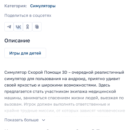
Категория:
Симуляторы
Поделиться в соцсетях
Описание
Игры для детей
Симулятор Скорой Помощи 3D – очередной реалистичный
симулятор для пользования на андроид, приятно удивит
своей яркостью и широкими возможностями. Здесь
предлагается стать участником экипажа медицинской
машины, заниматься спасением жизни людей, выезжая по
вызовам. Игрок должен выполнять ответственные и
крайне трудные миссии, от которых зависят человеческие
судьбы. Можно сказать, что игра не имеет аналогов,
Показать больше
потому станет интересна и востребованной для большой
количества пользователей.