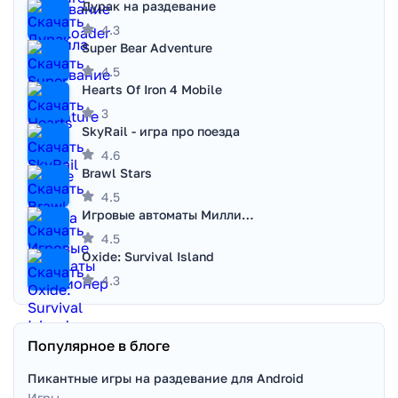
Дурак на раздевание
4.3
Super Bear Adventure
4.5
Hearts Of Iron 4 Mobile
3
SkyRail - игра про поезда
4.6
Brawl Stars
4.5
Игровые автоматы Миллионер
4.5
Oxide: Survival Island
4.3
Популярное в блоге
Пикантные игры на раздевание для Android
Игры