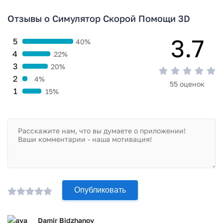
Игра Симулятор Скорой Помощи 3D прошла проверку
Отзывы о Симулятор Скорой Помощи 3D
антивирусом VirusTotal. В результате проверки по всем
последним сигнатурам заражения файлов не выявлено.
3.7
5
40%
4
22%
3
20%
2
4%
55 оценок
1
15%
Опубликовать
Damir Bidzhanov