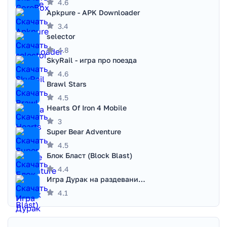
4.6
Apkpure - APK Downloader
3.4
selector
4.8
SkyRail - игра про поезда
4.6
Brawl Stars
4.5
Hearts Of Iron 4 Mobile
3
Super Bear Adventure
4.5
Блок Бласт (Block Blast)
4.4
Игра Дурак на раздевание - Правила игры
4.1