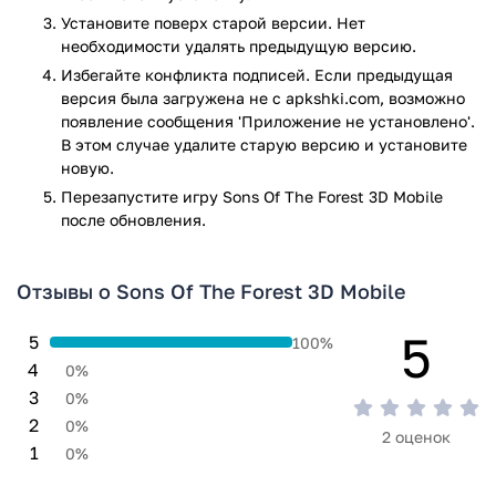
Разнообразие оружия: от огнестрела до подручных
Установите поверх старой версии. Нет
средств.
необходимости удалять предыдущую версию.
Sons Of The Forest 3D Mobile — это испытание, которое
Избегайте конфликта подписей. Если предыдущая
проверит вашу способность мыслить, адаптироваться и
версия была загружена не с apkshki.com, возможно
бороться. Здесь не будет вторых попыток — каждый день
появление сообщения 'Приложение не установлено'.
на острове может стать последним. Если вы готовы
В этом случае удалите старую версию и установите
принять вызов, заглянуть в тень и выйти победителем —
новую.
скачивайте и начинайте свой путь. Но помните: остров не
Перезапустите игру Sons Of The Forest 3D Mobile
прощает ошибок.
после обновления.
Игра Sons Of The Forest 3D Mobile прошла проверку
антивирусом VirusTotal. В результате проверки по всем
Отзывы о Sons Of The Forest 3D Mobile
последним сигнатурам заражения файлов не выявлено.
5
5
100%
4
0%
3
0%
2
0%
2 оценок
1
0%