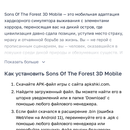
Sons Of The Forest 3D Mobile — это мобильная адаптация
хардкорного симулятора выживания с элементами
хоррора, переносящая вас на дикий остров, где
цивилизация давно сдала позиции, уступив место страху,
мраку и отчаянной борьбе за жизнь. Вы — не герой с
прописанным сценарием, вы — человек, оказавшийся в
ловушке среди дикой природы и обезумевших существ. И
как вы выберетесь отсюда — решать только вам.
Показать больше
Игровой процесс
Как установить Sons Of The Forest 3D Mobile
Сюжет начинается с того, что вы отправлены на поиски
Скачайте APK-файл игры с сайта apkshki.com.
пропавшего миллиардера. Но быстро становится ясно: это
Найдите загруженный файл. Вы можете найти его в
не спасательная операция, а настоящая ловушка. Остров
шторке уведомлений или в папке 'Download' с
живет своей жизнью и полон опасностей. Здесь нет
помощью любого файлового менеджера.
привычных квестовых маркеров или указателей. Вы
Если файл скачался в расширение .bin (ошибка
будете собирать ресурсы, строить убежища, искать еду и
WebView на Android 11), переименуйте его в .apk с
воду, сталкиваться с жуткими мутантами, и все это — в
помощью любого файлового менеджера или
условиях постоянно меняющейся среды и суровых
попробуйте загрузить файл другим браузером,