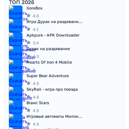
ТОП 2026
GoreBox
4.6
Игра Дурак на раздевание - Правила игры
4.1
Apkpure - APK Downloader
3.4
Дурак на раздевание
4.3
Hearts Of Iron 4 Mobile
3
Super Bear Adventure
4.5
SkyRail - игра про поезда
4.6
Brawl Stars
4.5
Игровые автоматы Миллионер
4.5