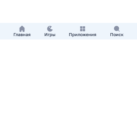
Главная
Игры
Приложения
Поиск
Добавить приложение
О нас
Контакты
APKshki.com. Все права защищены, копирование
материалов разрешенно только с указанием активной