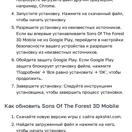
сезонов. Осенью можно запастись пищей, зимой же
например, Chrome.
каждый кусок еды — на вес золота. Помимо одиночного
Запустите установку. Нажмите на скачанный файл,
режима, игра поддерживает кооператив: вместе с
чтобы начать установку
друзьями вы сможете возводить оборонительные лагеря,
Разрешите установку из неизвестных источников.
исследовать пещеры и делиться найденным.
Если вы впервые устанавливаете Sons Of The Forest
3D Mobile не из Google Play, перейдите в настройки
Особенности
безопасности вашего устройства и разрешите
установку из неизвестных источников.
Полноценный симулятор выживания с открытым
Обойдите защиту Google Play. Если Google Play
миром.
защита блокирует установку файла, нажмите
Интуитивная система крафта и строительства.
'Подробнее' → 'Все равно установить' → 'OK', чтобы
Отсутствие навязанных заданий — только вы и ваша
продолжить..
воля.
Завершите установку: Следуйте инструкциям
Динамическая смена сезонов, влияющая на
установщика, чтобы завершить процесс установки.
выживание.
Ужасающие враги с разнообразным поведением и
Как обновить Sons Of The Forest 3D Mobile
внешностью.
Кооперативный режим до 4 игроков.
Скачайте новую версию игры с сайта apkshki.com.
Атмосферный звук и визуальные эффекты,
Найдите загруженный файл и нажмите на него,
усиливающие напряжение.
чтобы начать установку.