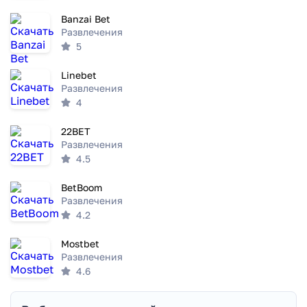
Banzai Bet
Развлечения
5
Linebet
Развлечения
4
22BET
Развлечения
4.5
BetBoom
Развлечения
4.2
Mostbet
Развлечения
4.6